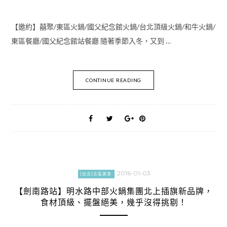
【邀約】囍聚/東區火鍋/國父紀念館火鍋/台北頂級火鍋/和牛火鍋/
東區餐廳/國父紀念館站餐廳 隨著季節入冬，又到 …
CONTINUE READING
2016-01-03
[台北]北區美食
【劍南路站】明水路中部火鍋集團北上插旗新品牌，
食材頂級、擺盤絕美，幾乎沒得挑剔！