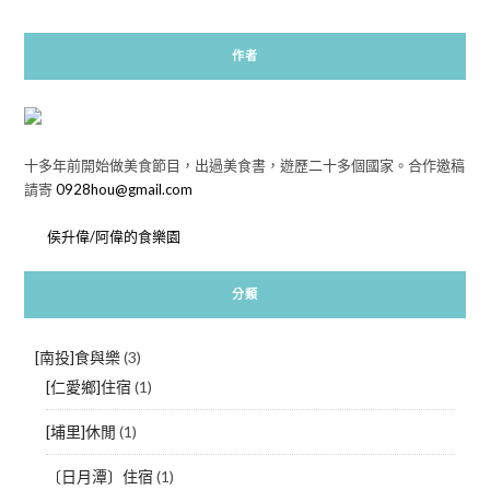
作者
十多年前開始做美食節目，出過美食書，遊歷二十多個國家。合作邀稿
請寄
0928hou@gmail.com
侯升偉/阿偉的食樂園
分類
[南投]食與樂
(3)
[仁愛鄉]住宿
(1)
[埔里]休閒
(1)
〔日月潭〕住宿
(1)