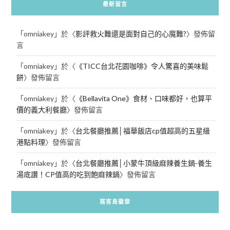
最新留言
「
omniakey
」於〈
影評救火難還是面對自己的心魔難?
〉發佈留
言
「
omniakey
」於〈
《TICC台北花園咖啡》令人驚喜的美味鬆
餅
〉發佈留言
「
omniakey
」於〈
《Bellavita One》食材、口味都好，也算平
價的義大利餐廳
〉發佈留言
「
omniakey
」於〈
台北餐廳推薦│福華飯店cp值超高的五星級
港點料理
〉發佈留言
「
omniakey
」於〈
台北餐廳推薦│小蒙牛頂級麻辣養生鍋-養生
湯底讚！CP值高的吃到飽麻辣鍋
〉發佈留言
窩客島徽章