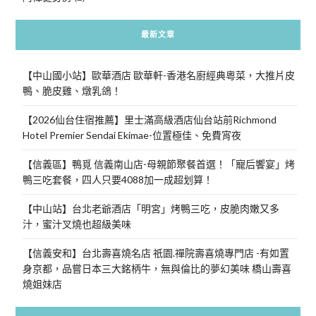
最新文章
【中山國小站】歐華酒店 歐華軒-香港名廚經典粵菜，大推片皮
鴨、脆皮雞、燉乳鴿！
【2026仙台住宿推薦】里士滿高級酒店仙台站前Richmond
Hotel Premier Sendai Ekimae-位置極佳、免費宵夜
【信義區】鴨覓 信義南山店-母親節聚餐首選！「寵后饗宴」烤
鴨三吃套餐，四人只要4088加一成超划算！
【中山站】台北老爺酒店「明宮」烤鴨三吃，皮脆肉嫩又多
汁，蜜汁叉燒也超級美味
【信義安和】台北壽喜燒名店 祇園.禪院壽喜燒專門店 -有如置
身京都，品嘗日本三大銘柄牛，無與倫比的夢幻美味 橋山壽喜
燒姐妹店