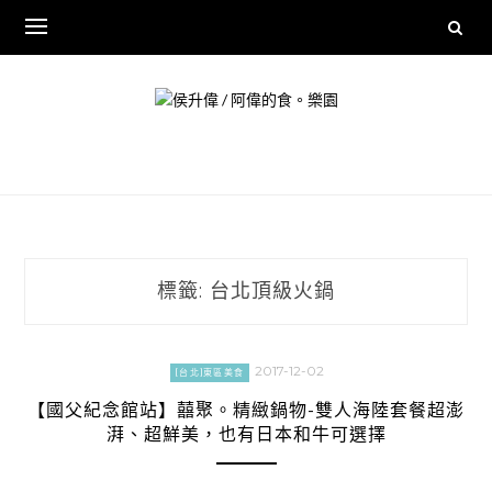
Skip
to
content
標籤:
台北頂級火鍋
2017-12-02
[台北]東區美食
【國父紀念館站】囍聚。精緻鍋物-雙人海陸套餐超澎
湃、超鮮美，也有日本和牛可選擇