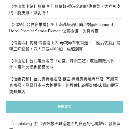
【中山國小站】歐華酒店 歐華軒-香港名廚經典粵菜，大推片皮
鴨、脆皮雞、燉乳鴿！
【2026仙台住宿推薦】里士滿高級酒店仙台站前Richmond
Hotel Premier Sendai Ekimae-位置極佳、免費宵夜
【信義區】鴨覓 信義南山店-母親節聚餐首選！「寵后饗宴」烤
鴨三吃套餐，四人只要4088加一成超划算！
【中山站】台北老爺酒店「明宮」烤鴨三吃，皮脆肉嫩又多
汁，蜜汁叉燒也超級美味
【信義安和】台北壽喜燒名店 祇園.禪院壽喜燒專門店 -有如置
身京都，品嘗日本三大銘柄牛，無與倫比的夢幻美味 橋山壽喜
燒姐妹店
最新留言
「
omniakey
」於〈
影評救火難還是面對自己的心魔難?
〉發佈留