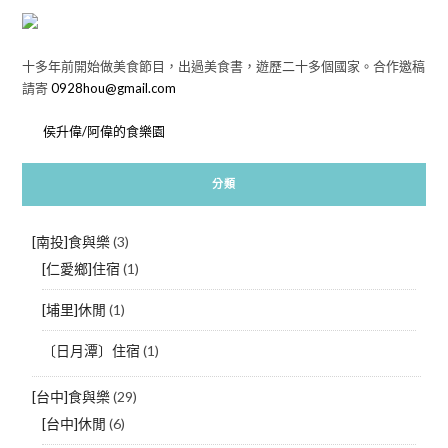
十多年前開始做美食節目，出過美食書，遊歷二十多個國家。合作邀稿
請寄
0928hou@gmail.com
侯升偉/阿偉的食樂園
分類
[南投]食與樂
(3)
[仁愛鄉]住宿
(1)
[埔里]休閒
(1)
〔日月潭〕住宿
(1)
[台中]食與樂
(29)
[台中]休閒
(6)