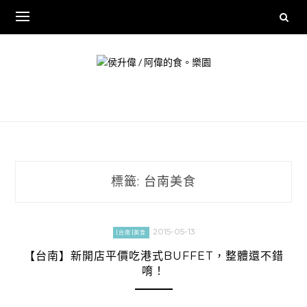
Skip
to
content
標籤:
台南美食
2015-05-13
[台南]美食
【台南】新開店平價吃港式BUFFET，整體還不錯
唷！