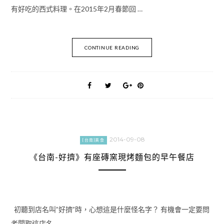
有好吃的西式料理。在2015年2月春節回 …
CONTINUE READING
2014-09-08
[台南]美食
《台南-好擠》有座磚窯現烤麵包的早午餐店
初聽到店名叫”好擠”時，心想這是什麼怪名字？ 有機會一定要問
老闆取這店名 …