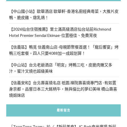
【中山國小站】歐華酒店 歐華軒-香港名廚經典粵菜，大推片皮
鴨、脆皮雞、燉乳鴿！
【2026仙台住宿推薦】里士滿高級酒店仙台站前Richmond
Hotel Premier Sendai Ekimae-位置極佳、免費宵夜
【信義區】鴨覓 信義南山店-母親節聚餐首選！「寵后饗宴」烤
鴨三吃套餐，四人只要4088加一成超划算！
【中山站】台北老爺酒店「明宮」烤鴨三吃，皮脆肉嫩又多
汁，蜜汁叉燒也超級美味
【信義安和】台北壽喜燒名店 祇園.禪院壽喜燒專門店 -有如置
身京都，品嘗日本三大銘柄牛，無與倫比的夢幻美味 橋山壽喜
燒姐妹店
最新留言
「
ToonTone Team
」於〈
【新莊美食】JC Park食尚廣場 新莊