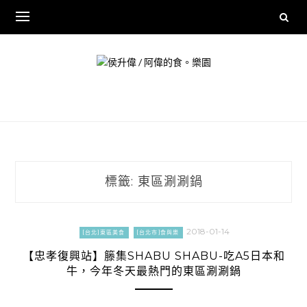
Skip
to
content
標籤:
東區涮涮鍋
2018-01-14
[台北]東區美食
[台北市]食與樂
【忠孝復興站】籐集SHABU SHABU-吃A5日本和
牛，今年冬天最熱門的東區涮涮鍋