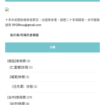
十多年前開始做美食節目，出過美食書，遊歷二十多個國家。合作邀稿
請寄
0928hou@gmail.com
侯升偉/阿偉的食樂園
分類
[南投]食與樂
(3)
[仁愛鄉]住宿
(1)
[埔里]休閒
(1)
〔日月潭〕住宿
(1)
[台中]食與樂
(29)
[台中]休閒
(6)