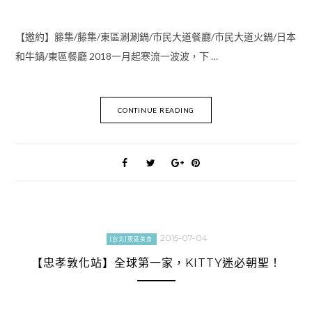
【邀約】籐集/藤集/東區涮涮鍋/市民大道餐廳/市民大道火鍋/日本
和牛鍋/東區餐廳 2018一月起寒流一波波，下 …
CONTINUE READING
2015-07-04
[台北]東區美食
【忠孝敦化站】全球第一家，KITTY迷必朝聖！