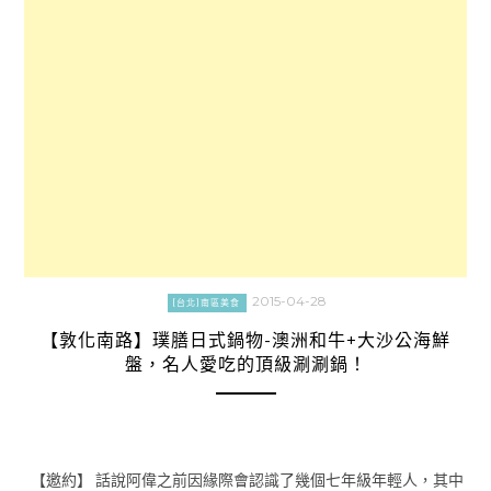
2015-04-28
[台北]南區美食
【敦化南路】璞膳日式鍋物-澳洲和牛+大沙公海鮮
盤，名人愛吃的頂級涮涮鍋！
【邀約】 話說阿偉之前因緣際會認識了幾個七年級年輕人，其中