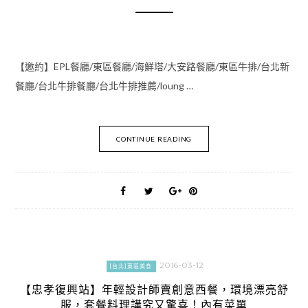
【邀約】EPL餐廳/東區餐廳/海鮮塔/大安路餐廳/東區牛排/台北新
餐廳/台北牛排餐廳/台北牛排推薦/loung …
CONTINUE READING
2016-03-12
[台北]東區美食
【忠孝復興站】年輕設計師賣創意西餐，環境漂亮舒
服，套餐料理講究又驚喜！內有菜單