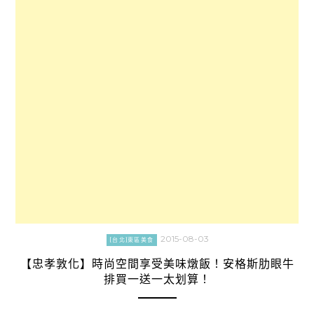
2015-08-03
[台北]東區美食
【忠孝敦化】時尚空間享受美味燉飯！安格斯肋眼牛
排買一送一太划算！