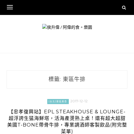
Skip
to
content
標籤:
東區牛排
2017-12-12
[台北]東區美食
【忠孝復興站】EPL STEAKHOUSE & LOUNGE-
超浮誇生猛海鮮塔，活海產燙熟上桌！還有超大超甜
美國T-BONE帶骨牛排，專業調酒師客製飲品(附完整
菜單)