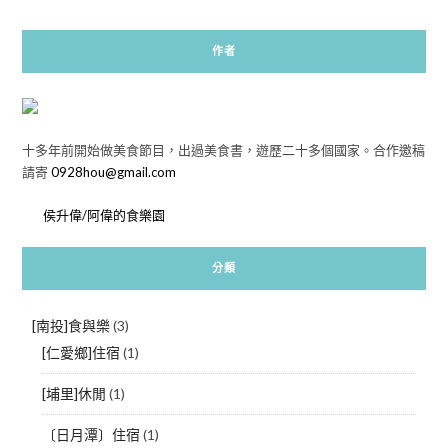
作者
十多年前開始做美食節目，出過美食書，遊歷二十多個國家。合作邀稿
請寄
0928hou@gmail.com
侯升偉/阿偉的食樂園
分類
[南投]食與樂
(3)
[仁愛鄉]住宿
(1)
[埔里]休閒
(1)
〔日月潭〕住宿
(1)