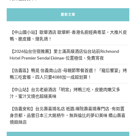
最新文章
【中山國小站】歐華酒店 歐華軒-香港名廚經典粵菜，大推片皮
鴨、脆皮雞、燉乳鴿！
【2026仙台住宿推薦】里士滿高級酒店仙台站前Richmond
Hotel Premier Sendai Ekimae-位置極佳、免費宵夜
【信義區】鴨覓 信義南山店-母親節聚餐首選！「寵后饗宴」烤
鴨三吃套餐，四人只要4088加一成超划算！
【中山站】台北老爺酒店「明宮」烤鴨三吃，皮脆肉嫩又多
汁，蜜汁叉燒也超級美味
【信義安和】台北壽喜燒名店 祇園.禪院壽喜燒專門店 -有如置
身京都，品嘗日本三大銘柄牛，無與倫比的夢幻美味 橋山壽喜
燒姐妹店