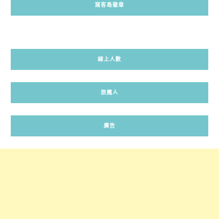
窩客島徽章
線上人數
旅魔人
廣告