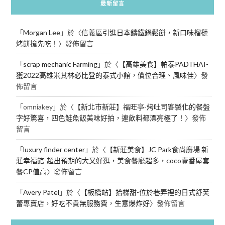
最新留言
「
Morgan Lee
」於〈
信義區引進日本鑄鐵鍋鬆餅，新口味榴槤
烤餅搶先吃！
〉發佈留言
「
scrap mechanic Farming
」於〈
【高雄美食】帕泰PADTHAI-
獲2022高雄米其林必比登的泰式小館，價位合理、風味佳
〉發
佈留言
「
omniakey
」於〈
【新北市新莊】福旺亭-烤吐司客製化的餐盤
字好驚喜，四色鮭魚飯美味好拍，連飲料都漂亮極了！
〉發佈
留言
「
luxury finder center
」於〈
【新莊美食】JC Park食尚廣場 新
莊幸福館-超出預期的大又好逛，美食餐廳超多，coco壹番屋套
餐CP值高
〉發佈留言
「
Avery Patel
」於〈
【板橋站】拾梯甜-位於巷弄裡的日式舒芙
蕾專賣店，好吃不貴無服務費，生意爆炸好
〉發佈留言