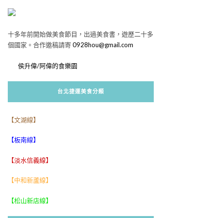
十多年前開始做美食節目，出過美食書，遊歷二十多
個國家。合作邀稿請寄
0928hou@gmail.com
侯升偉/阿偉的食樂園
台北捷運美食分類
【文湖線】
【板南線】
【淡水信義線】
【中和新蘆線】
【松山新店線】