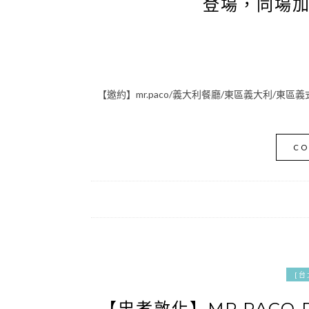
登場，同場
【邀約】mr.paco/義大利餐廳/東區義大利/東區義式
CO
[台
【忠孝敦化】MR.PACO 