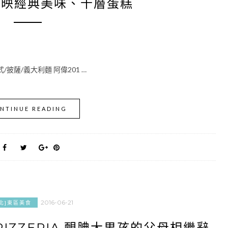
加映經典美味、千層蛋糕
/披薩/義大利麵 阿偉201 …
NTINUE READING
2016-06-21
北]東區美食
PIZZERIA 靦腆大男孩的父母相繼辭