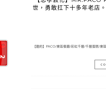
世，勇敢扛下十多年老店
【邀約】PACO/東區餐廳/彩虹千層/千層蛋糕/東
CO