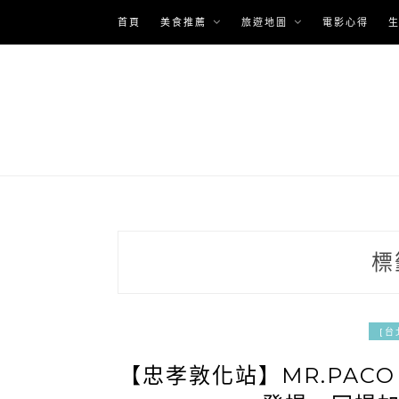
Skip
首頁
美食推薦
旅遊地圖
電影心得
to
content
標
[台
【忠孝敦化站】MR.PAC