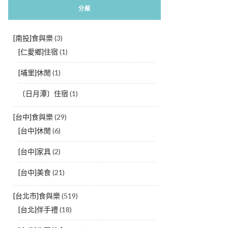
分類
[南投]食與樂
(3)
[仁愛鄉]住宿
(1)
[埔里]休閒
(1)
〔日月潭〕住宿
(1)
[台中]食與樂
(29)
[台中]休閒
(6)
[台中]家具
(2)
[台中]美食
(21)
[台北市]食與樂
(519)
[台北]伴手禮
(18)