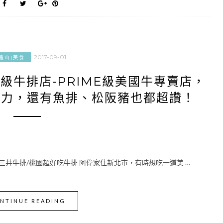
2017-09-01
[龜山]美食
頂級牛排店-PRIME級美國牛專賣店，
菲力，還有魚排、松阪豬也都超讚！
林口三井牛排/桃園超好吃牛排 阿偉家住新北市，有時想吃一道美 …
NTINUE READING