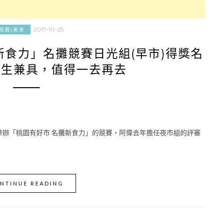
2017-10-25
[桃園]美食
新食力」名攤競賽日光組(早市)得獎名
衛生兼具，值得一去再去
會舉辦「桃園有好市 名攤新食力」的競賽，阿偉去年擔任夜市組的評審
NTINUE READING