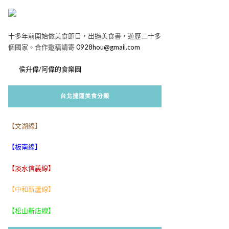
十多年前開始做美食節目，出過美食書，遊歷二十多
個國家。合作邀稿請寄
0928hou@gmail.com
侯升偉/阿偉的食樂園
台北捷運美食分類
【文湖線】
【板南線】
【淡水信義線】
【中和新蘆線】
【松山新店線】