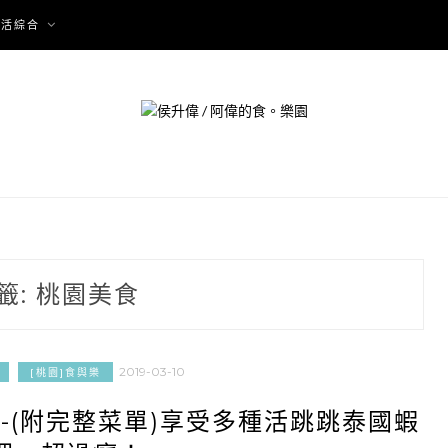
生活綜合
籤:
桃園美食
2019-03-10
[桃園]食與樂
-(附完整菜單)享受多種活跳跳泰國蝦