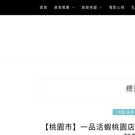
Skip
首頁
美食推薦
旅遊地圖
電影心得
to
content
標
[桃園]美食
【桃園市】一品活蝦桃園店