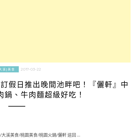
2017-03-22
大溪]美食
國訂假日推出晚間池畔吧！『儷軒』中
肉鍋、牛肉麵超級好吃！
/大溪美食/桃園美食/桃園火鍋/儷軒 這回 …