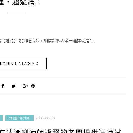
理，超過癮！
食【邀約】 說到吃活蝦，相信許多人第一選擇就是” …
NTINUE READING
2018-05-10
[桃園]食與樂
擁有清酒唎酒師證照的老闆提供清酒試