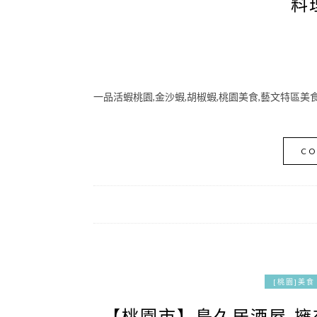
料
一品活蝦桃園,金沙蝦,胡椒蝦,桃園美食,藝文特區美
CO
[桃園]美食
【桃園市】鳥久居酒屋-