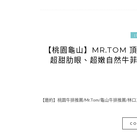
【桃園龜山】MR.TOM 
超甜肋眼、超嫩自然牛
【邀約】桃園牛排推薦/Mr.Tom/龜山牛排推薦/
CO