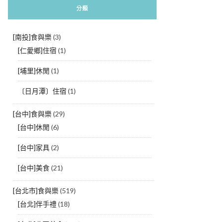
分類
[南投]食與樂
(3)
[仁愛鄉]住宿
(1)
[埔里]休閒
(1)
〔日月潭〕住宿
(1)
[台中]食與樂
(29)
[台中]休閒
(6)
[台中]家具
(2)
[台中]美食
(21)
[台北市]食與樂
(519)
[台北]伴手禮
(18)