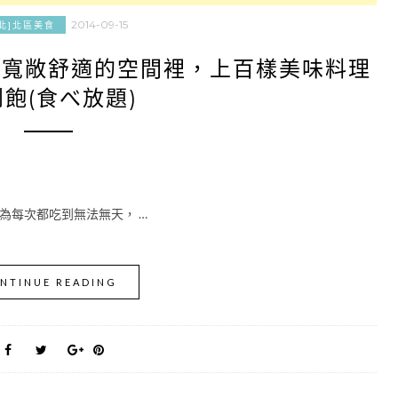
2014-09-15
北]北區美食
在寬敞舒適的空間裡，上百樣美味料理
飽(食べ放題)
”，因為每次都吃到無法無天， …
NTINUE READING