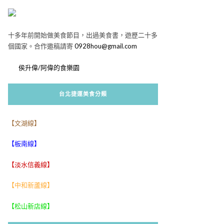
十多年前開始做美食節目，出過美食書，遊歷二十多
個國家。合作邀稿請寄
0928hou@gmail.com
侯升偉/阿偉的食樂園
台北捷運美食分類
【文湖線】
【板南線】
【淡水信義線】
【中和新蘆線】
【松山新店線】