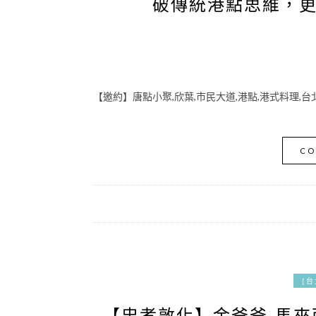
破傳統港點思維，
【邀約】唐點小聚,欣葉,市民大道,港點,港式料理,
CO
[
【忠孝敦化】金爸爸-馬