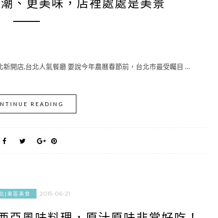
更潮、更美味，店裡處處是美景
台北新開店,台北人氣餐廳 要說今年農曆春節前，台北市最受矚目 …
NTINUE READING
2015-06-21
台北]東區美食
來西亞風味料理，原汁原味非常好吃！