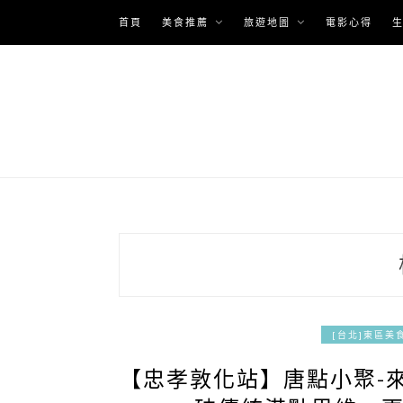
Skip
首頁
美食推薦
旅遊地圖
電影心得
to
content
[台北]東區美
【忠孝敦化站】唐點小聚-