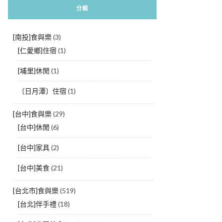
分類
[南投]食與樂
(3)
[仁愛鄉]住宿
(1)
[埔里]休閒
(1)
〔日月潭〕住宿
(1)
[台中]食與樂
(29)
[台中]休閒
(6)
[台中]家具
(2)
[台中]美食
(21)
[台北市]食與樂
(519)
[台北]伴手禮
(18)