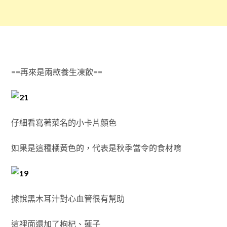
==再來是兩款養生凍飲==
仔細看寫著菜名的小卡片顏色
如果是這種橘黃色的，代表是秋季當令的食材唷
據說黑木耳汁對心血管很有幫助
這裡面還加了枸杞、蓮子