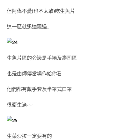
但阿偉不愛(也不太敢)吃生魚片
這一區就迅速飄過…
生魚片區的旁邊是手捲及壽司區
也是由師傅當場作給你看
他們都有戴手套及半罩式口罩
很衛生滴~~
生菜沙拉一定要有的