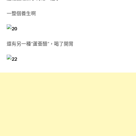
一整個養生啊
還有另一種”蘆薈醋”，喝了開胃