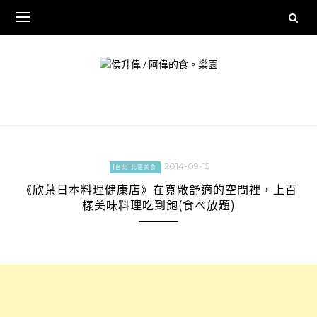
Skip
to
content
2014-09-15
[台北]北區美食
《欣葉日本料理健康店》在寬敞舒適的空間裡，上百
樣美味料理吃到飽(食べ放題)