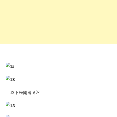
==以下是開胃冷盤==