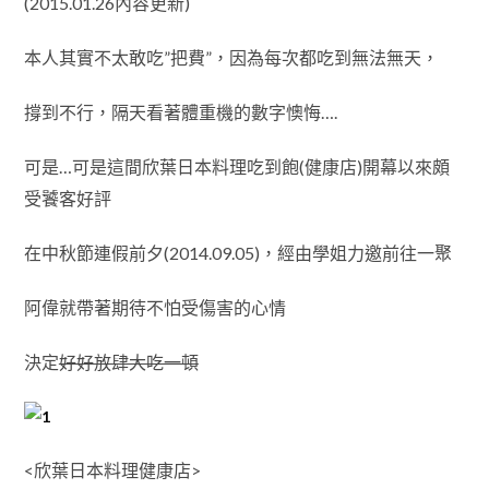
(2015.01.26內容更新)
本人其實不太敢吃”把費”，因為每次都吃到無法無天，
撐到不行，隔天看著體重機的數字懊悔….
可是…可是這間欣葉日本料理吃到飽(健康店)開幕以來頗
受饕客好評
在中秋節連假前夕(2014.09.05)，經由學姐力邀前往一聚
阿偉就帶著期待不怕受傷害的心情
決定
好好放肆大吃一頓
<欣葉日本料理健康店>