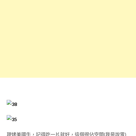
現烤美國牛，記得吃一片就好，這個很佔空間(我是說胃)