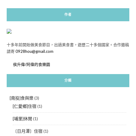
作者
十多年前開始做美食節目，出過美食書，遊歷二十多個國家。合作邀稿
請寄
0928hou@gmail.com
侯升偉/阿偉的食樂園
分類
[南投]食與樂
(3)
[仁愛鄉]住宿
(1)
[埔里]休閒
(1)
〔日月潭〕住宿
(1)