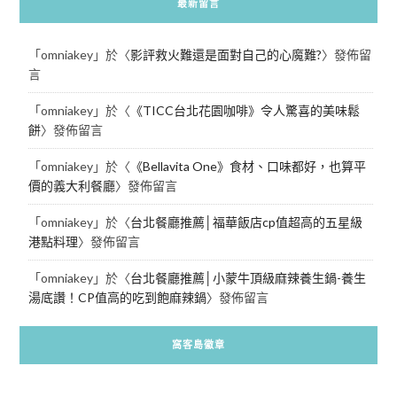
最新留言
「
omniakey
」於〈
影評救火難還是面對自己的心魔難?
〉發佈留
言
「
omniakey
」於〈
《TICC台北花園咖啡》令人驚喜的美味鬆
餅
〉發佈留言
「
omniakey
」於〈
《Bellavita One》食材、口味都好，也算平
價的義大利餐廳
〉發佈留言
「
omniakey
」於〈
台北餐廳推薦│福華飯店cp值超高的五星級
港點料理
〉發佈留言
「
omniakey
」於〈
台北餐廳推薦│小蒙牛頂級麻辣養生鍋-養生
湯底讚！CP值高的吃到飽麻辣鍋
〉發佈留言
窩客島徽章