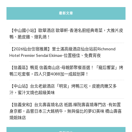
最新文章
【中山國小站】歐華酒店 歐華軒-香港名廚經典粵菜，大推片皮
鴨、脆皮雞、燉乳鴿！
【2026仙台住宿推薦】里士滿高級酒店仙台站前Richmond
Hotel Premier Sendai Ekimae-位置極佳、免費宵夜
【信義區】鴨覓 信義南山店-母親節聚餐首選！「寵后饗宴」烤
鴨三吃套餐，四人只要4088加一成超划算！
【中山站】台北老爺酒店「明宮」烤鴨三吃，皮脆肉嫩又多
汁，蜜汁叉燒也超級美味
【信義安和】台北壽喜燒名店 祇園.禪院壽喜燒專門店 -有如置
身京都，品嘗日本三大銘柄牛，無與倫比的夢幻美味 橋山壽喜
燒姐妹店