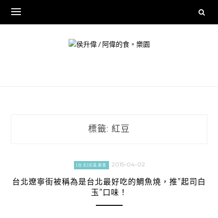
Skip
to
content
標籤:
紅豆
2015-04-02
[台北]北區美食
台北遼寧街被稱為是台北最好吃的鯛魚燒，推”起司白
玉”口味！