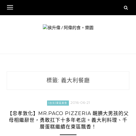
Skip
to
content
標籤:
義大利餐廳
2016-06-21
[台北]東區美食
【忠孝敦化】MR.PACO PIZZERIA 靦腆大男孩的父
母相繼辭世，勇敢扛下十多年老店。義大利料理、千
層蛋糕繼續在東區飄香！