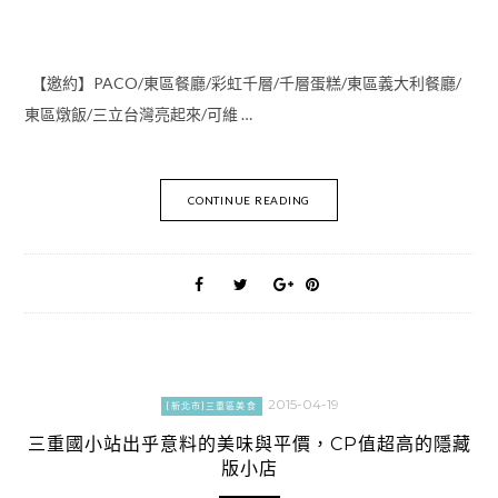
【邀約】PACO/東區餐廳/彩虹千層/千層蛋糕/東區義大利餐廳/
東區燉飯/三立台灣亮起來/可維 …
CONTINUE READING
2015-04-19
[新北市]三重區美食
三重國小站出乎意料的美味與平價，CP值超高的隱藏
版小店