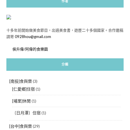
作者
十多年前開始做美食節目，出過美食書，遊歷二十多個國家。合作邀稿
請寄
0928hou@gmail.com
侯升偉/阿偉的食樂園
分類
[南投]食與樂
(3)
[仁愛鄉]住宿
(1)
[埔里]休閒
(1)
〔日月潭〕住宿
(1)
[台中]食與樂
(29)