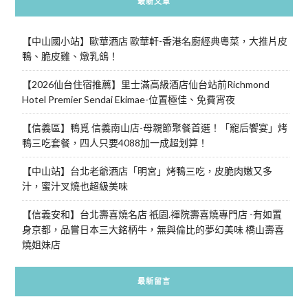
最新文章
【中山國小站】歐華酒店 歐華軒-香港名廚經典粵菜，大推片皮
鴨、脆皮雞、燉乳鴿！
【2026仙台住宿推薦】里士滿高級酒店仙台站前Richmond
Hotel Premier Sendai Ekimae-位置極佳、免費宵夜
【信義區】鴨覓 信義南山店-母親節聚餐首選！「寵后饗宴」烤
鴨三吃套餐，四人只要4088加一成超划算！
【中山站】台北老爺酒店「明宮」烤鴨三吃，皮脆肉嫩又多
汁，蜜汁叉燒也超級美味
【信義安和】台北壽喜燒名店 祇園.禪院壽喜燒專門店 -有如置
身京都，品嘗日本三大銘柄牛，無與倫比的夢幻美味 橋山壽喜
燒姐妹店
最新留言