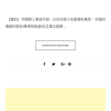
【邀約】 阿偉對三重很不熟，以往也很少去那裡吃東西。 同事的
親戚的朋友(牽得有點遠)在正義北路開 …
CONTINUE READING