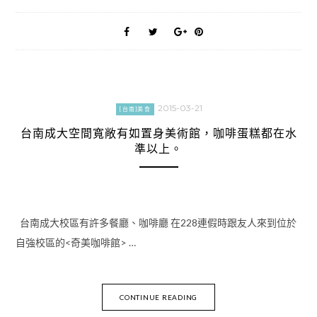
2015-03-21
[台南]美食
台南成大空間寬敞有如置身美術館，咖啡蛋糕都在水
準以上。
台南成大校區有許多餐廳、咖啡廳 在228連假時跟友人來到位於
自強校區的<奇美咖啡館> …
CONTINUE READING