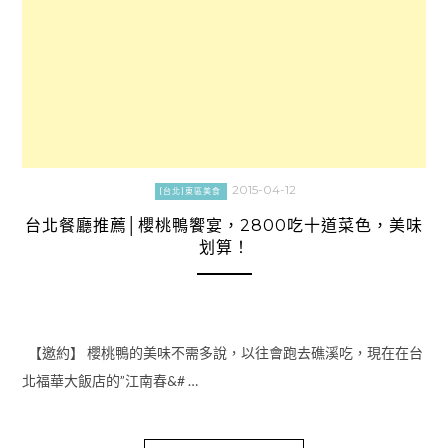
2015-04-12
[台北]東區美食
台北餐廳推薦│櫻桃鴨饗宴，2800吃十道菜色，美味
划算！
【邀約】 櫻桃鴨的美味不需多說，以往會跑去礁溪吃，現在在台
北福華大飯店的”江南春&# …