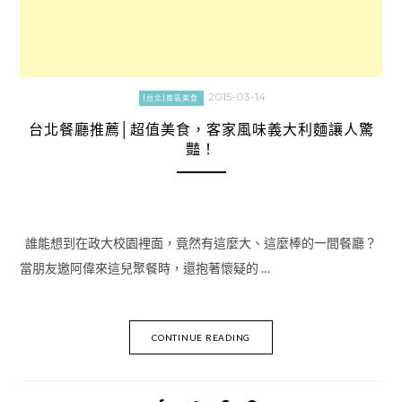
2015-03-14
[台北]南區美食
台北餐廳推薦│超值美食，客家風味義大利麵讓人驚
豔！
誰能想到在政大校園裡面，竟然有這麼大、這麼棒的一間餐廳？
當朋友邀阿偉來這兒聚餐時，還抱著懷疑的 …
CONTINUE READING