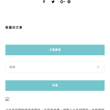
較舊的文章
文
章
導
文章搜尋
覽
作者
十多年前開始做美食節目，出過美食書，遊歷二十多個國家。合作邀稿