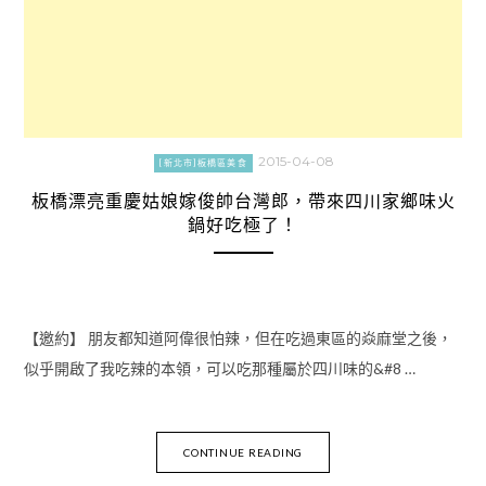
2015-04-08
[新北市]板橋區美食
板橋漂亮重慶姑娘嫁俊帥台灣郎，帶來四川家鄉味火
鍋好吃極了！
【邀約】 朋友都知道阿偉很怕辣，但在吃過東區的焱麻堂之後，
似乎開啟了我吃辣的本領，可以吃那種屬於四川味的&#8 …
CONTINUE READING