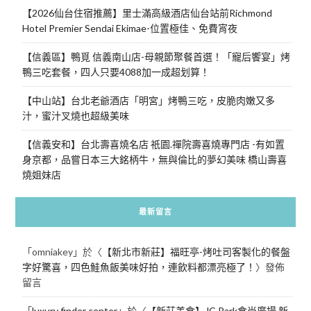
【2026仙台住宿推薦】里士滿高級酒店仙台站前Richmond
Hotel Premier Sendai Ekimae-位置極佳、免費宵夜
【信義區】鴨覓 信義南山店-母親節聚餐首選！「寵后饗宴」烤
鴨三吃套餐，四人只要4088加一成超划算！
【中山站】台北老爺酒店「明宮」烤鴨三吃，皮脆肉嫩又多
汁，蜜汁叉燒也超級美味
【信義安和】台北壽喜燒名店 祇園.禪院壽喜燒專門店 -有如置
身京都，品嘗日本三大銘柄牛，無與倫比的夢幻美味 橋山壽喜
燒姐妹店
最新留言
「
omniakey
」於〈
【新北市新莊】福旺亭-烤吐司客製化的餐盤
字好驚喜，四色鮭魚飯美味好拍，連飲料都漂亮極了！
〉發佈
留言
「
luxury finder center
」於〈
【新莊美食】JC Park食尚廣場 新