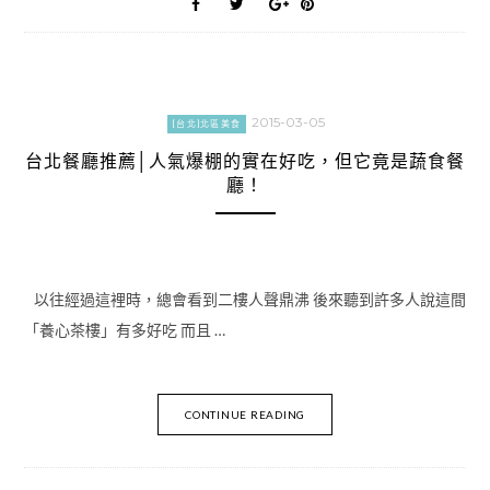
2015-03-05
[台北]北區美食
台北餐廳推薦│人氣爆棚的實在好吃，但它竟是蔬食餐
廳！
以往經過這裡時，總會看到二樓人聲鼎沸 後來聽到許多人說這間
「養心茶樓」有多好吃 而且 …
CONTINUE READING