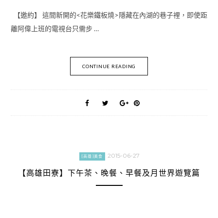
【邀約】 這間新開的<花樂鐵板燒>隱藏在內湖的巷子裡，即使距
離阿偉上班的電視台只需步 …
CONTINUE READING
2015-06-27
[高雄]美食
【高雄田寮】下午茶、晚餐、早餐及月世界遊覽篇