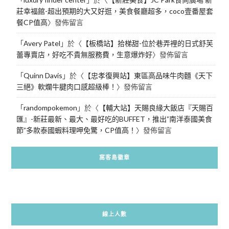
莊幸福館-超出預期的大又好逛，美食餐廳超多，coco壹番屋套
餐CP值高
〉發佈留言
「
Avery Patel
」於〈
【板橋站】拾梯甜-位於巷弄裡的日式舒芙
蕾專賣店，好吃不貴無服務費，生意爆炸好
〉發佈留言
「
Quinn Davis
」於〈
【忠孝復興站】東區高品味牛肉麵《天下
三絕》軟爛牛腱肉口感超級棒！
〉發佈留言
「
randompokemon
」於〈
【輔大站】天賜良緣大飯店『天賜百
匯』-新莊最新、最大、最好吃的BUFFET，推出”南洋泰國美食
節”多款泰國蝦料理呷免驚，CP值高！
〉發佈留言
窩客島徽章
線上人數