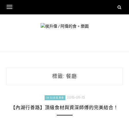
Skip
to
content
標籤:
餐廳
2015-09-13
[台北]北區美食
【內湖行善路】頂級食材與資深師傅的完美結合！