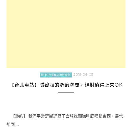
2015-06-05
[台北]台北車站附近美食
【台北車站】隱藏版的舒適空間，絕對值得上來QK
【邀約】 我們平常逛街逛累了會想找間咖啡廳喝點東西，最常
想到 …