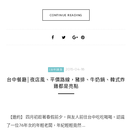
CONTINUE READING
2015-04-18
[台中]美食
台中餐廳│夜店風、平價路線，豬排、牛奶鍋、韓式炸
雞都是亮點
【邀約】 四月初趁著春假前夕，與友人前往台中吃吃喝喝。認識
了一位76年次的年輕老闆，年紀輕輕竟然 …