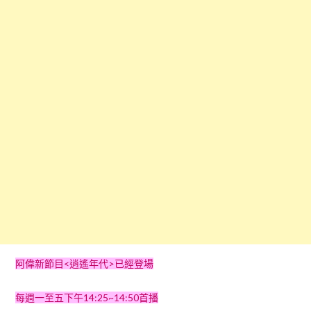
阿偉新節目<逍遙年代>已經登場
每週一至五下午14:25~14:50首播