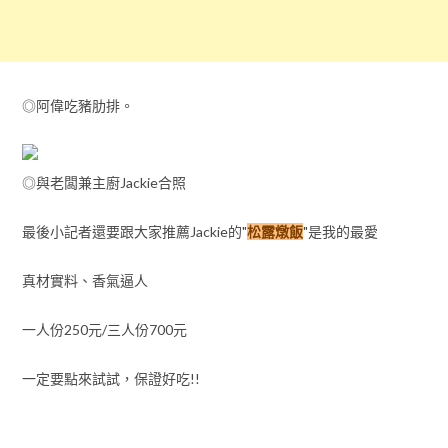
◎阿偉吃豬肋排。
◎與老闆兼主廚Jackie合照
最後小記者還要跟大家推薦Jackie的"
松露燉飯
"是我的最愛
真材實料、香氣逼人
一人份250元/三人份700元
一定要點來試試，保證好吃!!