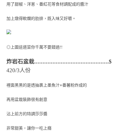
用了甜椒、洋蔥、番紅花等食材調配成的醬汁
加上燉得軟爛的肋排，既入味又好嚼。
◎上圖這道菜你千萬不要錯過!!
炸岩石盆栽………………………………………
$
人份
420/3
裡面黑黑的是透抽裹上墨魚汁+番薯粉炸成的
再用盆栽裝飾很有創意
沾上前方的特調莎莎醬
非常甜美，讓你一吃上癮