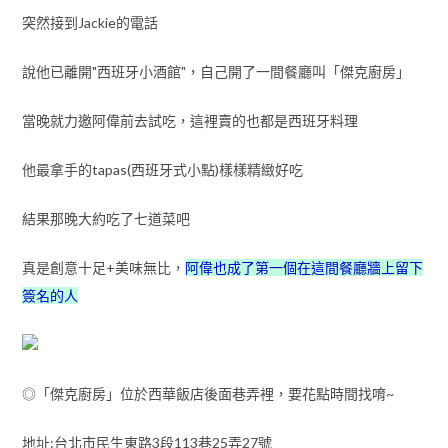
突然接到Jackie的電話
說他已離開"西班牙小酒館"，自己開了一間餐廳叫「傑克廚房」
當晚就力邀阿偉前去試吃，這裡賣的也都是西班牙料理
他最拿手的tapas(西班牙式小點)樣樣精緻好吃
結果那晚大約吃了七道菜吧
真是創意十足+美味無比，
阿偉也成了第一個在這間餐廳牆上留下
簽名的人
◎「傑克廚房」位於西華飯店後面巷弄裡，要花點時間找唷~
地址:台北市民生東路3段113巷25弄27號