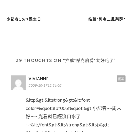
小記者10/7過生日
推薦"柯老二鳳梨酥"
文
章
導
覽
39 THOUGHTS ON “推薦"傑克廚房"太好吃了”
VIVIANNE
回覆
2009-10-1712:36:02
&lt;p&gt;&lt;strong&gt;&lt;font
color=&quot;#bf005f&quot;&gt;小記者~~周末
好~~~光看就已經流口水了
~~&lt;/font&gt;&lt;/strong&gt;&lt;/p&gt;