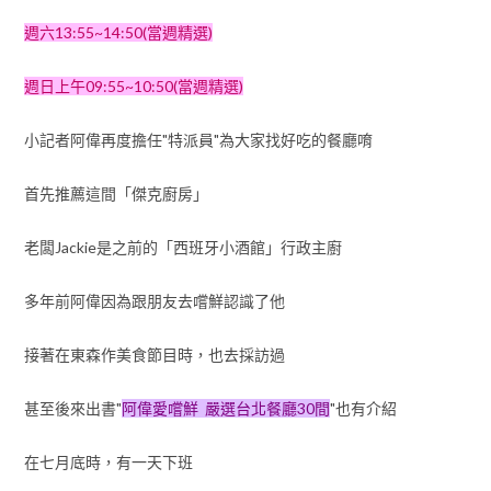
週六13:55~14:50(當週精選)
週日上午09:55~10:50(當週精選)
小記者阿偉再度擔任"特派員"為大家找好吃的餐廳唷
首先推薦這間「傑克廚房」
老闆Jackie是之前的「西班牙小酒館」行政主廚
多年前阿偉因為跟朋友去嚐鮮認識了他
接著在東森作美食節目時，也去採訪過
甚至後來出書"
阿偉愛嚐鮮 嚴選台北餐廳30間
"也有介紹
在七月底時，有一天下班