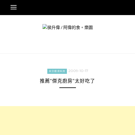
Skip
to
content
2009-10-17
未分類資料夾
推薦"傑克廚房"太好吃了