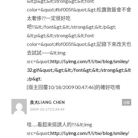
&lt;p&gt;&lt;strong&gt;&lt;font
color=&quot;#bf005f&quot;&gt;松露敦飯會不會
太奢侈??一定很好吃
吧!!&lt;/font&gt;&lt;/strong&gt;&lt;/p&gt;
&lt;p&gt;&lt;strong&gt;&lt;font
color=&quot;#bf005f&quot;&gt;記錄下來改天也
去試試~~~&lt;img
src=&quot;
http://l.yimg.com/f/i/tw/blog/smiley/
32.gif&quot;/&gt;&lt;/font&gt;&lt;/strong&gt;&lt
;/p&gt
;
[版主回覆10/18/2009 00:47:46]的確好吃唷
良大LIANG CHEN
回覆
2009-10-1713:34:49
哇…..看起來挺誘人的!!!&lt;img
src=&quot;
http://l.yimg.com/f/i/tw/blog/smiley/