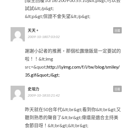
[版主回覆10/18/2009 00:55:10]&lt;p&gt;可以去
試試&lt;/p&gt;
&lt;p&gt;保證不會失望&lt;/p&gt;
天天。
回覆
2009-10-1807:03:02
謝謝小記者的推薦，那個松露燉飯是一定要試的
啦！！&lt;img
src=&quot;
http://l.yimg.com/f/i/tw/blog/smiley/
35.gif&quot;/&gt
;
史坦力
回覆
2009-10-1810:21:42
昨天就在50台年代&lt;br&gt;看到你&lt;br&gt;又
聽到熟悉的聲音了&lt;br&gt;偉還是適合主持美
食節目呀！&lt;br&gt;&lt;br&gt;