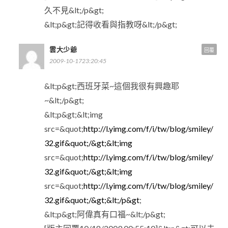
久不見&lt;/p&gt;
&lt;p&gt;記得收看與指教呀&lt;/p&gt;
雲大少爺
回覆
2009-10-1723:20:45
&lt;p&gt;西班牙菜~這個我很有興趣耶
~&lt;/p&gt;
&lt;p&gt;&lt;img
src=&quot;
http://l.yimg.com/f/i/tw/blog/smiley/
32.gif&quot;/&gt;&lt;img
src=&quot;
http://l.yimg.com/f/i/tw/blog/smiley/
32.gif&quot;/&gt;&lt;img
src=&quot;
http://l.yimg.com/f/i/tw/blog/smiley/
32.gif&quot;/&gt;&lt;/p&gt
;
&lt;p&gt;阿偉真有口福~&lt;/p&gt;