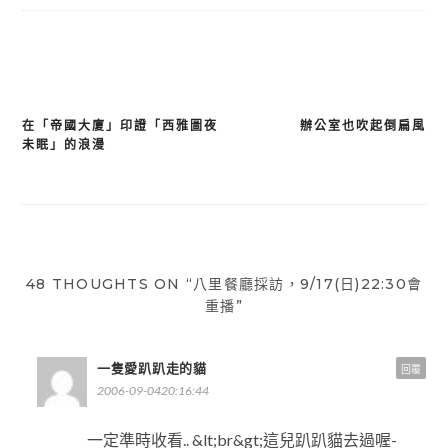
在「帝國大廈」印證「西雅圖夜
辦公室也吹起倒扁風
文
未眠」的浪漫
章
導
覽
48 THOUGHTS ON “八里餐廳採訪，9/17(日)22:30會
重播”
一隻愛趴趴走的貓
回覆
2006-09-0420:16:44
一定準時收看.. &lt;br&gt;這兒趴趴貓去過喔-