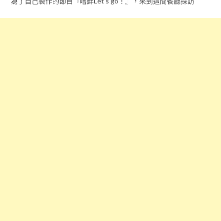
為了自己製作的節目『嚐鮮Let's go！』，來到這間餐廳採訪