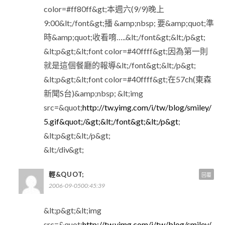
color=#ff80ff&gt;本週六(9/9)晚上
9:00&lt;/font&gt;播 &amp;nbsp; 要&amp;quot;準
時&amp;quot;收看唷…..&lt;/font&gt;&lt;/p&gt;
&lt;p&gt;&lt;font color=#40ffff&gt;因為第一則
就是這個餐廳的報導&lt;/font&gt;&lt;/p&gt;
&lt;p&gt;&lt;font color=#40ffff&gt;在57ch(東森
新聞S台)&amp;nbsp; &lt;img
src=&quot;
http://tw.yimg.com/i/tw/blog/smiley/
5.gif&quot;/&gt;&lt;/font&gt;&lt;/p&gt
;
&lt;p&gt;&lt;/p&gt;
&lt;/div&gt;
輕&QUOT;
回覆
2006-09-0500:45:39
&lt;p&gt;&lt;img
src=&quot;
http://tw.yimg.com/i/tw/blog/smiley/