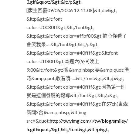
3.gif&quot;/&gt;&lt;/p&gt
;
[版主回覆09/06/2006 12:11:08]&lt;div&gt;
&lt;p&gt;&lt;font
color=#0080ff&gt;&lt;/font&gt;
&lt;p&gt;&lt;font color=#ffbf80&gt;擔心你看了
會笑我呆….&lt;/font&gt;&lt;/p&gt;
&lt;p&gt;&lt;font color=#40ffff&gt;&lt;font
color=#ff80ff&gt;本週六(9/9)晚上
9:00&lt;/font&gt;播 &amp;nbsp; 要&amp;quot;準
時&amp;quot;收看唷…..&lt;/font&gt;&lt;/p&gt;
&lt;p&gt;&lt;font color=#40ffff&gt;因為第一則
就是這個餐廳的報導&lt;/font&gt;&lt;/p&gt;
&lt;p&gt;&lt;font color=#40ffff&gt;在57ch(東森
新聞S台)&amp;nbsp; &lt;img
src=&quot;
http://tw.yimg.com/i/tw/blog/smiley/
5.gif&quot;/&gt;&lt;/font&gt;&lt;/p&gt
;