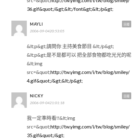
src=&quot;
http://tw.yimg.com/i/tw/blog/smiley/
36.gif&quot;/&gt;&lt;/font&gt;&lt;/p&gt
;
MAYLI
回覆
2006-09-0420:53:05
&lt;p&gt;請問你 主持美食節目 &lt;/p&gt;
&lt;p&gt;是不是都可以 把全部食物都吃光光的呢
&lt;img
src=&quot;
http://tw.yimg.com/i/tw/blog/smiley/
4.gif&quot;/&gt;&lt;/p&gt
;
NICKY
回覆
2006-09-0421:01:18
我一定準時看!!&lt;img
src=&quot;
http://tw.yimg.com/i/tw/blog/smiley/
35.gif&quot;/&gt
;