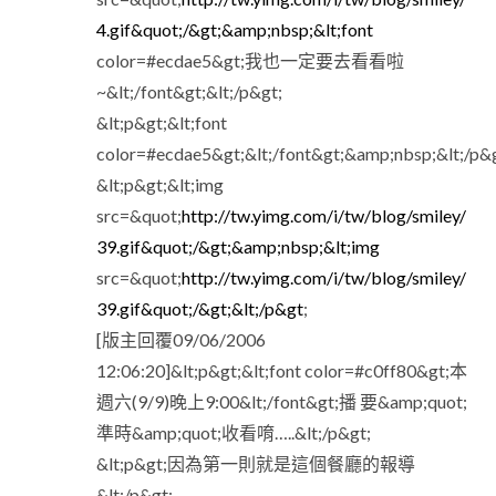
4.gif&quot;/&gt;&amp;nbsp;&lt;font
color=#ecdae5&gt;我也一定要去看看啦
~&lt;/font&gt;&lt;/p&gt;
&lt;p&gt;&lt;font
color=#ecdae5&gt;&lt;/font&gt;&amp;nbsp;&lt;/p&g
&lt;p&gt;&lt;img
src=&quot;
http://tw.yimg.com/i/tw/blog/smiley/
39.gif&quot;/&gt;&amp;nbsp;&lt;img
src=&quot;
http://tw.yimg.com/i/tw/blog/smiley/
39.gif&quot;/&gt;&lt;/p&gt
;
[版主回覆09/06/2006
12:06:20]&lt;p&gt;&lt;font color=#c0ff80&gt;本
週六(9/9)晚上9:00&lt;/font&gt;播 要&amp;quot;
準時&amp;quot;收看唷…..&lt;/p&gt;
&lt;p&gt;因為第一則就是這個餐廳的報導
&lt;/p&gt;