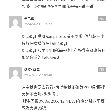
ㄟ,我上班地點也在八里喔我得先去瞧一瞧
無色雲
回覆
2006-09-0514:18:32
&lt;p&gt;哎呀&amp;nbsp; 看不到啦! 你剪輯一小
段放在這播放吧 !&lt;/p&gt;
&lt;p&gt;八里 金山的海岸線上有好幾家餐廳假日
都是客滿的 !&lt;/p&gt;
荔枝+草莓
回覆
2006-09-0516:00:40
有空我也要去看看~可以給我正確ㄉ地址嗎?那裡
ㄉ路不太熟~謝謝喔!!
[版主回覆09/06/2006 12:44:38]在台北縣八里鄉
觀海大道93號