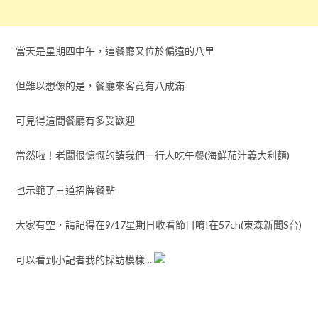
當天是星期四中午，這餐廳又位於偏遠的八里
但難以想像的是，餐廳來客竟有八成滿
可見得這間餐廳有多受歡迎
當然啦！老闆很慷慨的請我們一行人吃午餐(海鮮茄汁義大利麵)
也示範了三道招牌餐點
大家有空，請記得在9/17星期日收看節目唷!在57ch(東森新聞S台)
可以看到小記者我的採訪模樣….