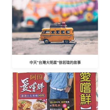
中天"台灣大明星"徐若瑄的故事