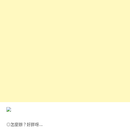
◎怎麼辦？好胖呀….