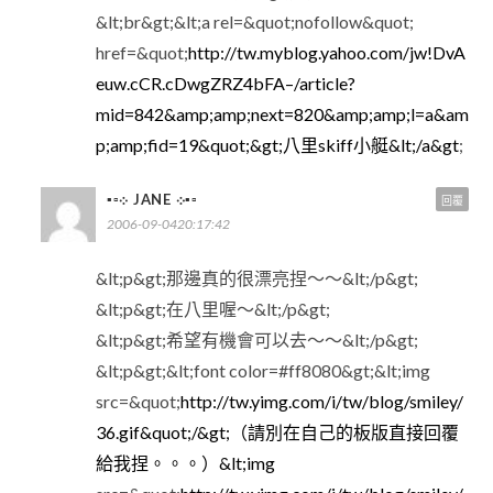
&lt;br&gt;&lt;a rel=&quot;nofollow&quot;
href=&quot;
http://tw.myblog.yahoo.com/jw!DvA
euw.cCR.cDwgZRZ4bFA–/article?
mid=842&amp;amp;next=820&amp;amp;l=a&am
p;amp;fid=19&quot;&gt;八里skiff小艇&lt;/a&gt
;
▪▫܀ JANE ܀▪▫
回覆
2006-09-0420:17:42
&lt;p&gt;那邊真的很漂亮捏～～&lt;/p&gt;
&lt;p&gt;在八里喔～&lt;/p&gt;
&lt;p&gt;希望有機會可以去～～&lt;/p&gt;
&lt;p&gt;&lt;font color=#ff8080&gt;&lt;img
src=&quot;
http://tw.yimg.com/i/tw/blog/smiley/
36.gif&quot;/&gt;（請別在自己的板版直接回覆
給我捏。。。）&lt;img