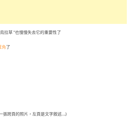
烏拉草 "也慢慢失去它的重要性了
茸角
了
張跨頁的照片，左頁是文字敘述….)