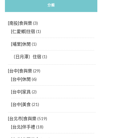
分類
[南投]食與樂
(3)
[仁愛鄉]住宿
(1)
[埔里]休閒
(1)
〔日月潭〕住宿
(1)
[台中]食與樂
(29)
[台中]休閒
(6)
[台中]家具
(2)
[台中]美食
(21)
[台北市]食與樂
(519)
[台北]伴手禮
(18)