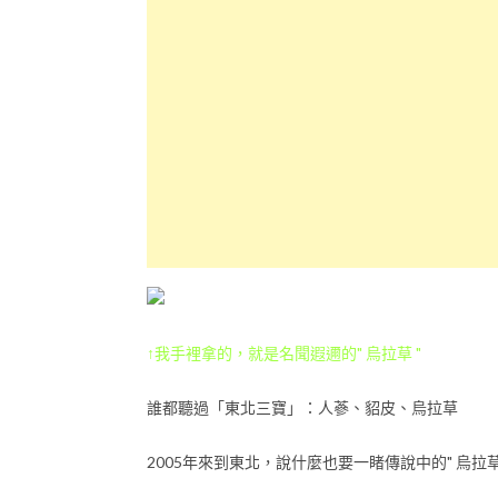
↑我手裡拿的，就是名聞遐邇的" 烏拉草 "
誰都聽過「東北三寶」：人蔘、貂皮、烏拉草
2005年來到東北，說什麼也要一睹傳說中的" 烏拉草