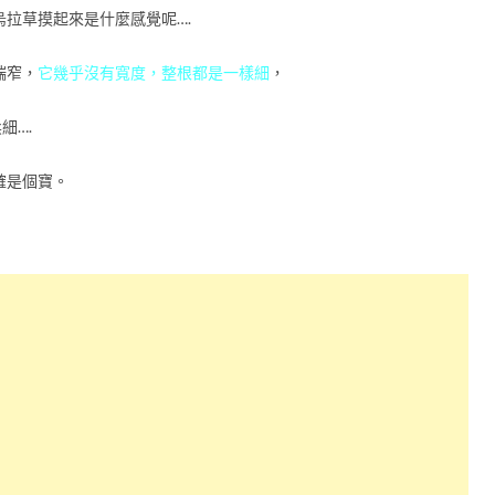
拉草摸起來是什麼感覺呢….
端窄，
它幾乎沒有寬度，整根都是一樣細
，
細….
確是個寶。