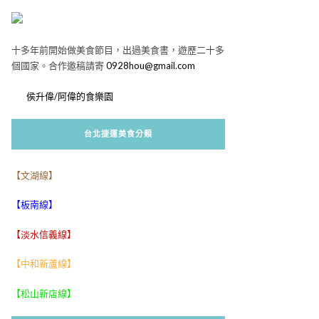
十多年前開始做美食節目，出過美食書，遊歷二十多
個國家。合作邀稿請寄
0928hou@gmail.com
侯升偉/阿偉的食樂園
台北捷運美食分類
【文湖線】
【板南線】
【淡水信義線】
【中和新蘆線】
【松山新店線】