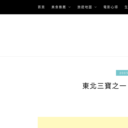
Skip
首頁
美食推薦
旅遊地圖
電影心得
to
content
20
東北三寶之一，