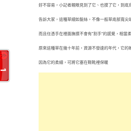
好不容易，小記者親眼見到了它、也摸了它，到底烏
告訴大家，這種草細如髮絲，不像一般草底部寬尖
而且任憑手在裡面撫摸不會有"割手"的感覺，相當柔
原來這種草在幾十年前，資源不發達的年代，它的
因為它的柔細，可將它塞在鞋靴裡保暖