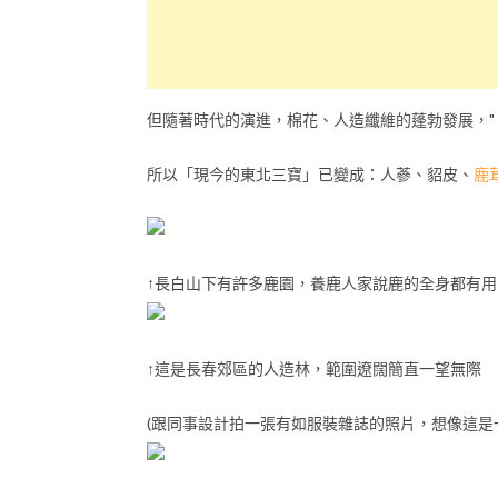
但隨著時代的演進，棉花、人造纖維的蓬勃發展，" 
所以「現今的東北三寶」已變成：人蔘、貂皮、
鹿
↑長白山下有許多鹿園，養鹿人家說鹿的全身都有用
↑這是長春郊區的人造林，範圍遼闊簡直一望無際
(跟同事設計拍一張有如服裝雜誌的照片，想像這是一