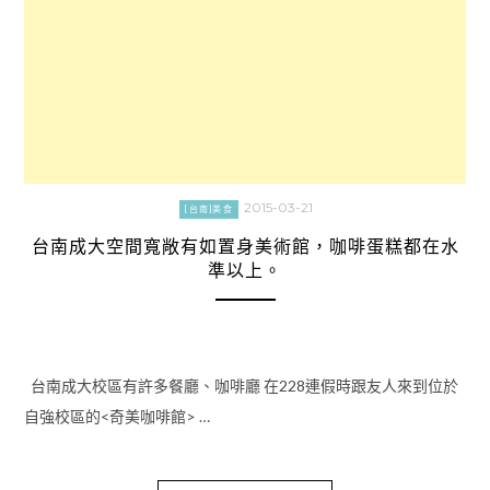
2015-03-21
[台南]美食
台南成大空間寬敞有如置身美術館，咖啡蛋糕都在水
準以上。
台南成大校區有許多餐廳、咖啡廳 在228連假時跟友人來到位於
自強校區的<奇美咖啡館> …