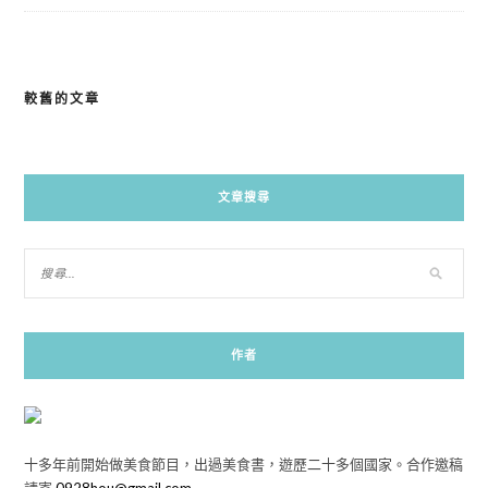
較舊的文章
文
章
導
文章搜尋
覽
作者
十多年前開始做美食節目，出過美食書，遊歷二十多個國家。合作邀稿
請寄
0928hou@gmail.com