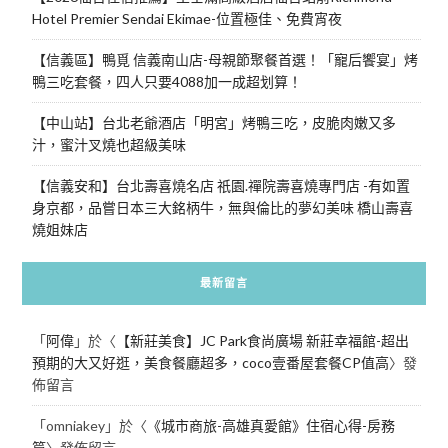
Hotel Premier Sendai Ekimae-位置極佳、免費宵夜
【信義區】鴨覓 信義南山店-母親節聚餐首選！「寵后饗宴」烤
鴨三吃套餐，四人只要4088加一成超划算！
【中山站】台北老爺酒店「明宮」烤鴨三吃，皮脆肉嫩又多
汁，蜜汁叉燒也超級美味
【信義安和】台北壽喜燒名店 祇園.禪院壽喜燒專門店 -有如置
身京都，品嘗日本三大銘柄牛，無與倫比的夢幻美味 橋山壽喜
燒姐妹店
最新留言
「
阿偉
」於〈
【新莊美食】JC Park食尚廣場 新莊幸福館-超出
預期的大又好逛，美食餐廳超多，coco壹番屋套餐CP值高
〉發
佈留言
「
omniakey
」於〈
《城市商旅-高雄真愛館》住宿心得-房務
篇
〉發佈留言