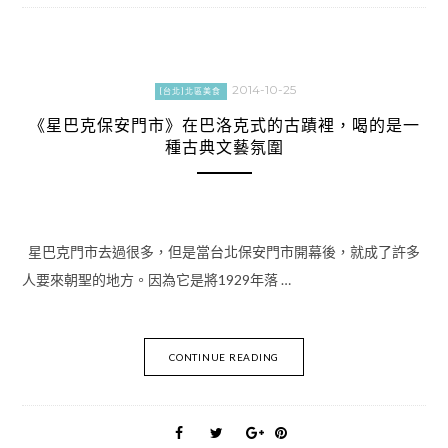
2014-10-25
[台北]北區美食
《星巴克保安門市》在巴洛克式的古蹟裡，喝的是一
種古典文藝氛圍
星巴克門市去過很多，但是當台北保安門市開幕後，就成了許多
人要來朝聖的地方。因為它是將1929年落 …
CONTINUE READING