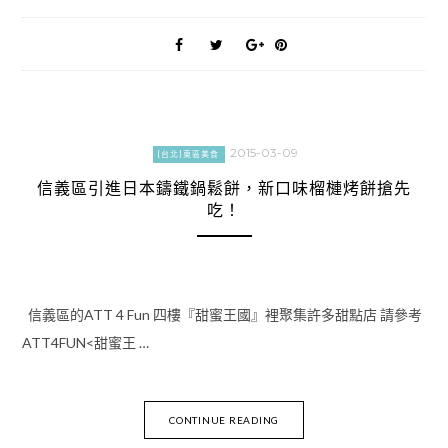
2015-03-09
[台北]東區美食
信義區引進日本鑄鐵鍋鬆餅，新口味榴槤烤餅搶先
吃！
信義區的ATT 4 Fun 四樓『甜蜜王國』裡聚集許多甜點店 請參考
ATT4FUN<甜蜜王 …
CONTINUE READING