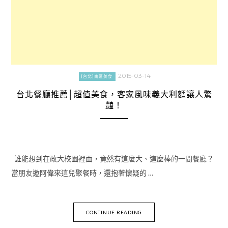
2015-03-14
[台北]南區美食
台北餐廳推薦│超值美食，客家風味義大利麵讓人驚
豔！
誰能想到在政大校園裡面，竟然有這麼大、這麼棒的一間餐廳？
當朋友邀阿偉來這兒聚餐時，還抱著懷疑的 …
CONTINUE READING