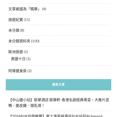
文章被選為「精華」
(4)
旅遊紀實
(11)
未分類
(8)
未分類資料夾
(100)
歐洲旅遊
(1)
奧捷十日
(1)
阿偉健身房
(2)
最新文章
【中山國小站】歐華酒店 歐華軒-香港名廚經典粵菜，大推片皮
鴨、脆皮雞、燉乳鴿！
【2026仙台住宿推薦】里士滿高級酒店仙台站前Richmond