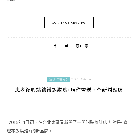
CONTINUE READING
2015-04-14
[台北]東區美食
忠孝復興站鑄鐵鍋甜點+現作雪糕，全新甜點店
2015年4月初，在台北東區又新開了一間甜點咖啡店！ 說是<查
理布朗烘焙>的新品牌， …