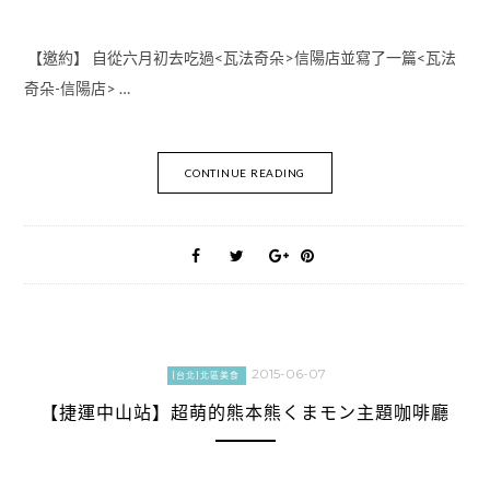
【邀約】 自從六月初去吃過<瓦法奇朵>信陽店並寫了一篇<瓦法
奇朵-信陽店> …
CONTINUE READING
2015-06-07
[台北]北區美食
【捷運中山站】超萌的熊本熊くまモン主題咖啡廳