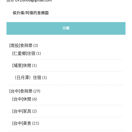
侯升偉/阿偉的食樂園
分類
[南投]食與樂
(3)
[仁愛鄉]住宿
(1)
[埔里]休閒
(1)
〔日月潭〕住宿
(1)
[台中]食與樂
(29)
[台中]休閒
(6)
[台中]家具
(2)
[台中]美食
(21)