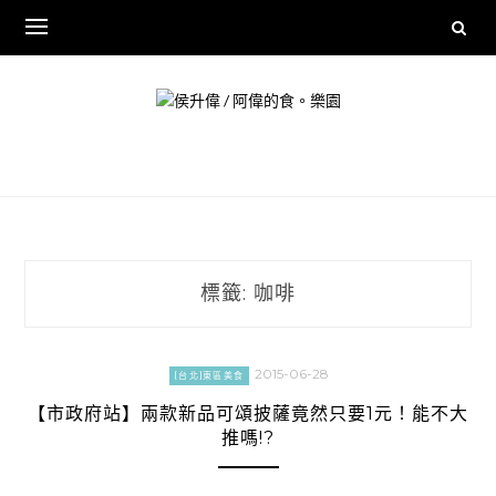
Skip
to
content
標籤:
咖啡
2015-06-28
[台北]東區美食
【市政府站】兩款新品可頌披薩竟然只要1元！能不大
推嗎!?