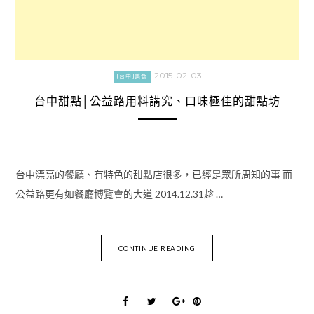
2015-02-03
[台中]美食
台中甜點│公益路用料講究、口味極佳的甜點坊
台中漂亮的餐廳、有特色的甜點店很多，已經是眾所周知的事 而
公益路更有如餐廳博覽會的大道 2014.12.31趁 …
CONTINUE READING