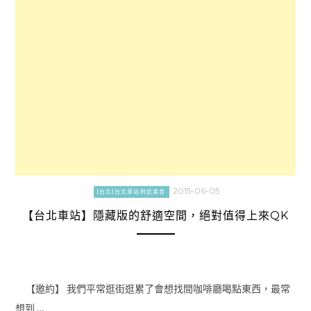
2015-06-05
[台北]台北車站附近美食
【台北車站】隱藏版的舒適空間，絕對值得上來QK
【邀約】 我們平常逛街逛累了會想找間咖啡廳喝點東西，最常
想到 …