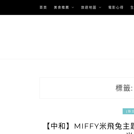
Skip
首頁
美食推薦
旅遊地圖
電影心得
to
content
標籤
[新
【中和】MIFFY米飛兔