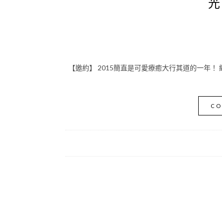
光
【邀約】 2015簡直是可愛療癒大行其道的一年！ 
CO