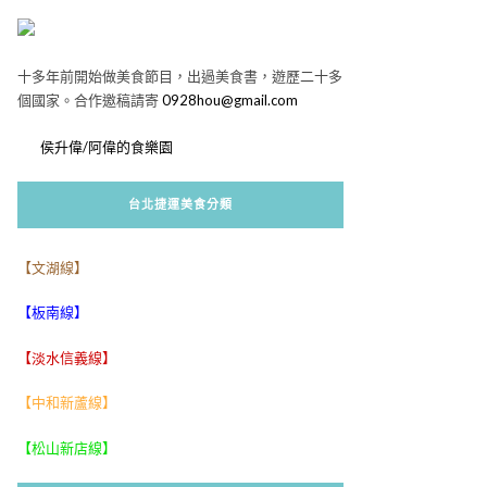
十多年前開始做美食節目，出過美食書，遊歷二十多
個國家。合作邀稿請寄
0928hou@gmail.com
侯升偉/阿偉的食樂園
台北捷運美食分類
【文湖線】
【板南線】
【淡水信義線】
【中和新蘆線】
【松山新店線】