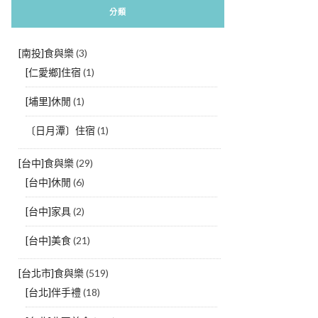
分類
[南投]食與樂
(3)
[仁愛鄉]住宿
(1)
[埔里]休閒
(1)
〔日月潭〕住宿
(1)
[台中]食與樂
(29)
[台中]休閒
(6)
[台中]家具
(2)
[台中]美食
(21)
[台北市]食與樂
(519)
[台北]伴手禮
(18)