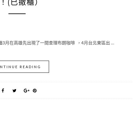
！(已撤櫃）
繼3月在高雄先出現了一間查理布朗咖啡 ，4月台北東區出 …
NTINUE READING