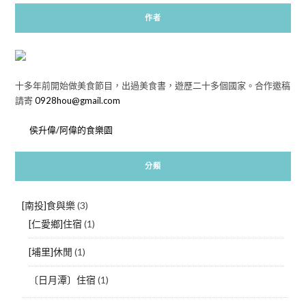
作者
十多年前開始做美食節目，出過美食書，遊歷二十多個國家。合作邀稿
請寄
0928hou@gmail.com
侯升偉/阿偉的食樂園
分類
[南投]食與樂
(3)
[仁愛鄉]住宿
(1)
[埔里]休閒
(1)
〔日月潭〕住宿
(1)