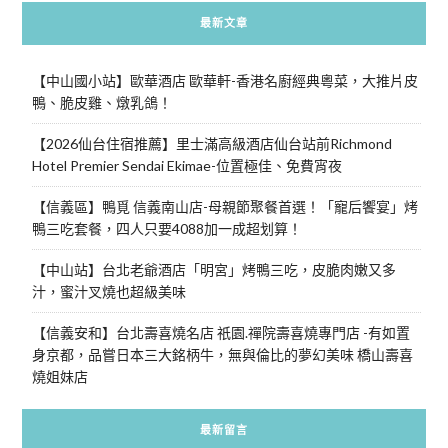
最新文章
【中山國小站】歐華酒店 歐華軒-香港名廚經典粵菜，大推片皮
鴨、脆皮雞、燉乳鴿！
【2026仙台住宿推薦】里士滿高級酒店仙台站前Richmond
Hotel Premier Sendai Ekimae-位置極佳、免費宵夜
【信義區】鴨覓 信義南山店-母親節聚餐首選！「寵后饗宴」烤
鴨三吃套餐，四人只要4088加一成超划算！
【中山站】台北老爺酒店「明宮」烤鴨三吃，皮脆肉嫩又多
汁，蜜汁叉燒也超級美味
【信義安和】台北壽喜燒名店 祇園.禪院壽喜燒專門店 -有如置
身京都，品嘗日本三大銘柄牛，無與倫比的夢幻美味 橋山壽喜
燒姐妹店
最新留言