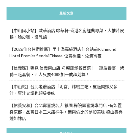
最新文章
【中山國小站】歐華酒店 歐華軒-香港名廚經典粵菜，大推片皮
鴨、脆皮雞、燉乳鴿！
【2026仙台住宿推薦】里士滿高級酒店仙台站前Richmond
Hotel Premier Sendai Ekimae-位置極佳、免費宵夜
【信義區】鴨覓 信義南山店-母親節聚餐首選！「寵后饗宴」烤
鴨三吃套餐，四人只要4088加一成超划算！
【中山站】台北老爺酒店「明宮」烤鴨三吃，皮脆肉嫩又多
汁，蜜汁叉燒也超級美味
【信義安和】台北壽喜燒名店 祇園.禪院壽喜燒專門店 -有如置
身京都，品嘗日本三大銘柄牛，無與倫比的夢幻美味 橋山壽喜
燒姐妹店