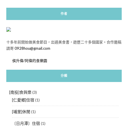
作者
十多年前開始做美食節目，出過美食書，遊歷二十多個國家。合作邀稿
請寄
0928hou@gmail.com
侯升偉/阿偉的食樂園
分類
[南投]食與樂
(3)
[仁愛鄉]住宿
(1)
[埔里]休閒
(1)
〔日月潭〕住宿
(1)