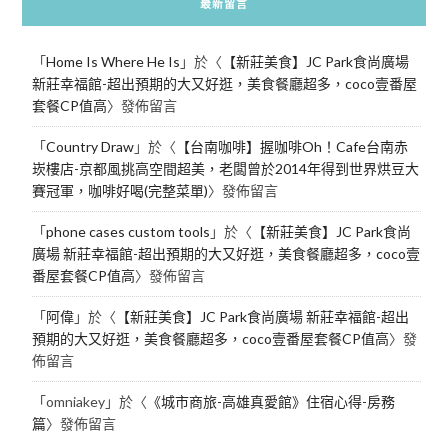
最新留言
「
Home Is Where He Is
」於〈
【新莊美食】JC Park食尚廣場
新莊幸福館-超出預期的大又好逛，美食餐廳超多，coco壹番屋
套餐CP值高
〉發佈留言
「
Country Draw
」於〈
【台南咖啡】握咖啡Oh！Cafe台南赤
崁樓店-京都風挑高空間超美，老闆曾於2014年得到世界烘豆大
賽冠軍，咖啡好喝(完整菜單)
〉發佈留言
「
phone cases custom tools
」於〈
【新莊美食】JC Park食尚
廣場 新莊幸福館-超出預期的大又好逛，美食餐廳超多，coco壹
番屋套餐CP值高
〉發佈留言
「
阿偉
」於〈
【新莊美食】JC Park食尚廣場 新莊幸福館-超出
預期的大又好逛，美食餐廳超多，coco壹番屋套餐CP值高
〉發
佈留言
「
omniakey
」於〈
《城市商旅-高雄真愛館》住宿心得-房務
篇
〉發佈留言