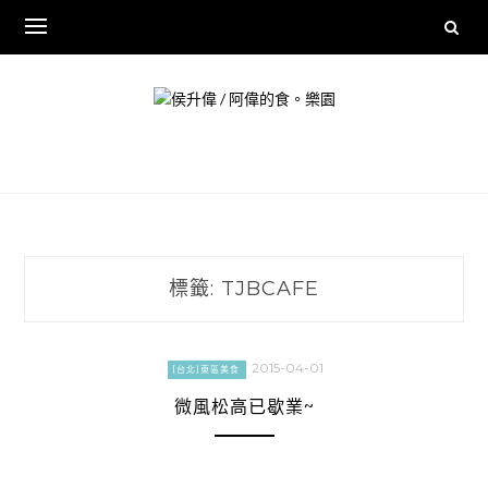
Skip
to
content
標籤:
TJBCAFE
2015-04-01
[台北]東區美食
微風松高已歇業~