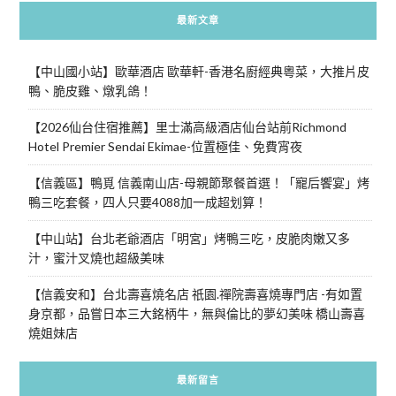
最新文章
【中山國小站】歐華酒店 歐華軒-香港名廚經典粵菜，大推片皮
鴨、脆皮雞、燉乳鴿！
【2026仙台住宿推薦】里士滿高級酒店仙台站前Richmond
Hotel Premier Sendai Ekimae-位置極佳、免費宵夜
【信義區】鴨覓 信義南山店-母親節聚餐首選！「寵后饗宴」烤
鴨三吃套餐，四人只要4088加一成超划算！
【中山站】台北老爺酒店「明宮」烤鴨三吃，皮脆肉嫩又多
汁，蜜汁叉燒也超級美味
【信義安和】台北壽喜燒名店 祇園.禪院壽喜燒專門店 -有如置
身京都，品嘗日本三大銘柄牛，無與倫比的夢幻美味 橋山壽喜
燒姐妹店
最新留言