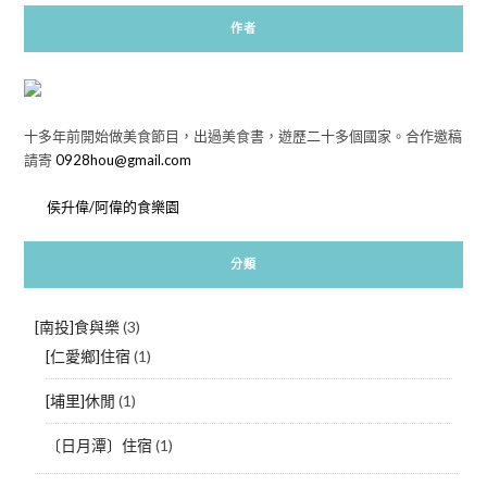
作者
十多年前開始做美食節目，出過美食書，遊歷二十多個國家。合作邀稿
請寄
0928hou@gmail.com
侯升偉/阿偉的食樂園
分類
[南投]食與樂
(3)
[仁愛鄉]住宿
(1)
[埔里]休閒
(1)
〔日月潭〕住宿
(1)