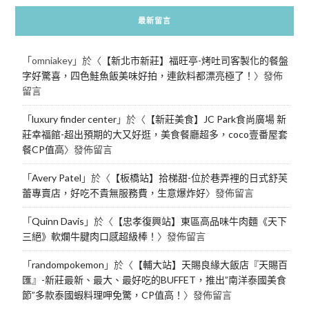
最新留言
「
omniakey
」於〈
【新北市新莊】福旺亭-烤吐司客製化的餐盤
字好驚喜，四色鮭魚飯美味好拍，連飲料都漂亮極了！
〉發佈
留言
「
luxury finder center
」於〈
【新莊美食】JC Park食尚廣場 新
莊幸福館-超出預期的大又好逛，美食餐廳超多，coco壹番屋套
餐CP值高
〉發佈留言
「
Avery Patel
」於〈
【板橋站】拾梯甜-位於巷弄裡的日式舒芙
蕾專賣店，好吃不貴無服務費，生意爆炸好
〉發佈留言
「
Quinn Davis
」於〈
【忠孝復興站】東區高品味牛肉麵《天下
三絕》軟爛牛腱肉口感超級棒！
〉發佈留言
「
randompokemon
」於〈
【輔大站】天賜良緣大飯店『天賜百
匯』-新莊最新、最大、最好吃的BUFFET，推出”南洋泰國美食
節”多款泰國蝦料理呷免驚，CP值高！
〉發佈留言