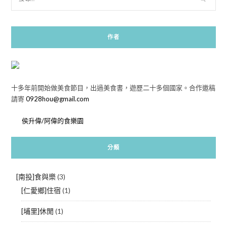
作者
十多年前開始做美食節目，出過美食書，遊歷二十多個國家。合作邀稿
請寄
0928hou@gmail.com
侯升偉/阿偉的食樂園
分類
[南投]食與樂
(3)
[仁愛鄉]住宿
(1)
[埔里]休閒
(1)