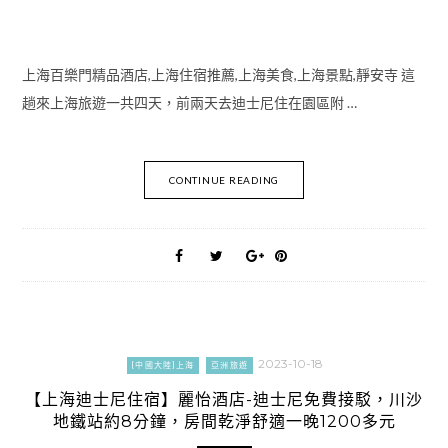
上海百樂門精品酒店,上海住宿推薦,上海美食,上海景點,靜安寺 這
趟來上海旅遊一共四天，前兩天去迪士尼住在園區附 …
CONTINUE READING
2023-10-18
[中國大陸]上海
亞洲旅遊
【上海迪士尼住宿】麗怡酒店-迪士尼免費接駁，川沙
地鐵站約8分鐘，房間乾淨舒適一晚1200多元