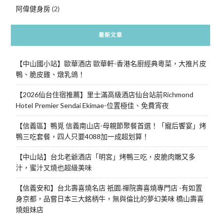
阿偉健身房
(2)
最新文章
【中山國小站】歐華酒店 歐華軒-香港名廚經典粵菜，大推片皮
鴨、脆皮雞、燉乳鴿！
【2026仙台住宿推薦】里士滿高級酒店仙台站前Richmond
Hotel Premier Sendai Ekimae-位置極佳、免費宵夜
【信義區】鴨覓 信義南山店-母親節聚餐首選！「寵后饗宴」烤
鴨三吃套餐，四人只要4088加一成超划算！
【中山站】台北老爺酒店「明宮」烤鴨三吃，皮脆肉嫩又多
汁，蜜汁叉燒也超級美味
【信義安和】台北壽喜燒名店 祇園.禪院壽喜燒專門店 -有如置
身京都，品嘗日本三大銘柄牛，無與倫比的夢幻美味 橋山壽喜
燒姐妹店