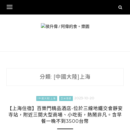
Skip
to
content
分類:
[中國大陸]上海
2023-10-20
[中國大陸]上海
亞洲旅遊
【上海住宿】百樂門精品酒店-位於三線地鐵交會靜安
寺站，附近三間大型商場、小吃街，熱鬧非凡。含早
餐一晚不到3500台幣