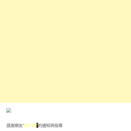
感謝網友"
黑人媽
"
的通知與指導