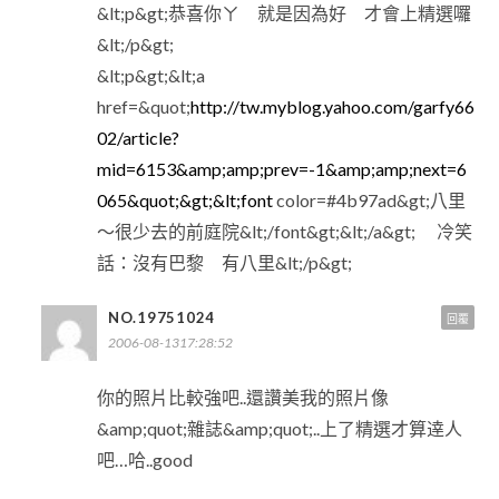
&lt;p&gt;恭喜你ㄚ 就是因為好 才會上精選囉
&lt;/p&gt;
&lt;p&gt;&lt;a
href=&quot;
http://tw.myblog.yahoo.com/garfy66
02/article?
mid=6153&amp;amp;prev=-1&amp;amp;next=6
065&quot;&gt;&lt;font
color=#4b97ad&gt;八里
～很少去的前庭院&lt;/font&gt;&lt;/a&gt; 冷笑
話：沒有巴黎 有八里&lt;/p&gt;
NO.19751024
回覆
2006-08-1317:28:52
你的照片比較強吧..還讚美我的照片像
&amp;quot;雜誌&amp;quot;..上了精選才算逹人
吧…哈..good