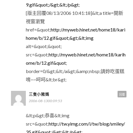
9.gif&quot;/&gt;&lt;/p&gt
;
[版主回覆08/13/2006 10:41:18]&lt;a title=開新
視窗瀏覽
href=&quot;
http://myweb.hinet.net/home18/kari
home/b/12.gif&quot;&gt;&lt;img
alt=&quot;&quot;
src=&quot;
http://myweb.hinet.net/home18/karih
ome/b/12.gif&quot
;
border=0/&gt;&lt;/a&gt;&amp;nbsp;請妳吃蛋糕
唷~~呵呵&lt;br&gt;
三隻小豬媽
回覆
2006-08-1300:09:53
&lt;p&gt;恭喜&lt;img
src=&quot;
http://tw.yimg.com/i/tw/blog/smiley/
35.gif&quot;/&gt;&lt;/p&gt
;