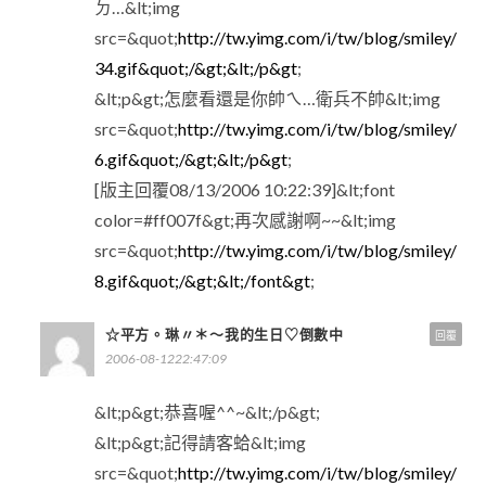
ㄉ…&lt;img
src=&quot;
http://tw.yimg.com/i/tw/blog/smiley/
34.gif&quot;/&gt;&lt;/p&gt
;
&lt;p&gt;怎麼看還是你帥ㄟ…衛兵不帥&lt;img
src=&quot;
http://tw.yimg.com/i/tw/blog/smiley/
6.gif&quot;/&gt;&lt;/p&gt
;
[版主回覆08/13/2006 10:22:39]&lt;font
color=#ff007f&gt;再次感謝啊~~&lt;img
src=&quot;
http://tw.yimg.com/i/tw/blog/smiley/
8.gif&quot;/&gt;&lt;/font&gt
;
☆平方。琳〃＊～我的生日♡倒數中
回覆
2006-08-1222:47:09
&lt;p&gt;恭喜喔^^~&lt;/p&gt;
&lt;p&gt;記得請客蛤&lt;img
src=&quot;
http://tw.yimg.com/i/tw/blog/smiley/