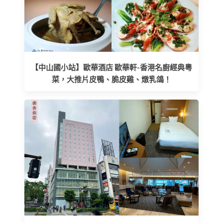
【中山國小站】歐華酒店 歐華軒-香港名廚經典粵
菜，大推片皮鴨、脆皮雞、燉乳鴿！