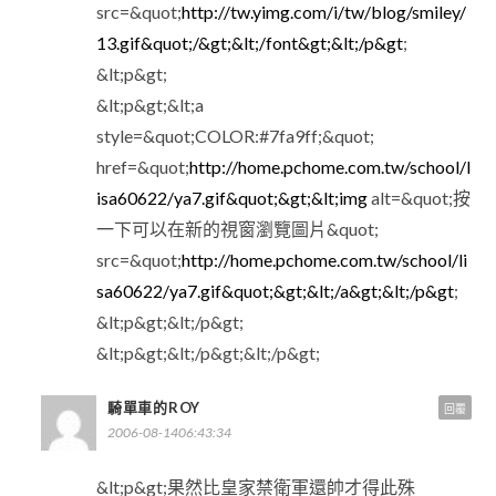
src=&quot;
http://tw.yimg.com/i/tw/blog/smiley/
13.gif&quot;/&gt;&lt;/font&gt;&lt;/p&gt
;
&lt;p&gt;
&lt;p&gt;&lt;a
style=&quot;COLOR:#7fa9ff;&quot;
href=&quot;
http://home.pchome.com.tw/school/l
isa60622/ya7.gif&quot;&gt;&lt;img
alt=&quot;按
一下可以在新的視窗瀏覽圖片&quot;
src=&quot;
http://home.pchome.com.tw/school/li
sa60622/ya7.gif&quot;&gt;&lt;/a&gt;&lt;/p&gt
;
&lt;p&gt;&lt;/p&gt;
&lt;p&gt;&lt;/p&gt;&lt;/p&gt;
騎單車的ROY
回覆
2006-08-1406:43:34
&lt;p&gt;果然比皇家禁衛軍還帥才得此殊