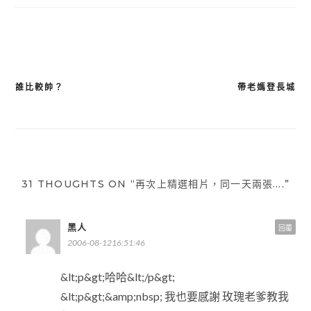
誰比較帥？
帶老媽登長城
文
章
導
覽
31 THOUGHTS ON “再次上精選相片，同一天兩張….”
黑人
回覆
2006-08-1216:51:46
&lt;p&gt;哈哈&lt;/p&gt;
&lt;p&gt;&amp;nbsp; 我也要感謝 玫瑰老爹教我