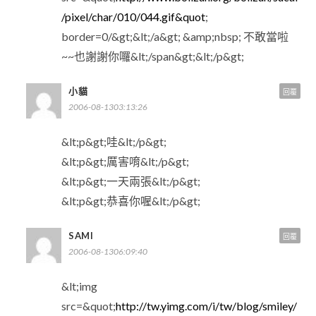
/pixel/char/010/044.gif&quot
;
border=0/&gt;&lt;/a&gt; &amp;nbsp; 不敢當啦
~~也謝謝你囉&lt;/span&gt;&lt;/p&gt;
小貓
回覆
2006-08-1303:13:26
&lt;p&gt;哇&lt;/p&gt;
&lt;p&gt;厲害唷&lt;/p&gt;
&lt;p&gt;一天兩張&lt;/p&gt;
&lt;p&gt;恭喜你喔&lt;/p&gt;
SAMI
回覆
2006-08-1306:09:40
&lt;img
src=&quot;
http://tw.yimg.com/i/tw/blog/smiley/