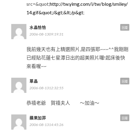
src=&quot;
http://tw.yimg.com/i/tw/blog/smiley/
14.gif&quot;/&gt;&lt;/p&gt
;
水晶恰恰
回覆
2006-08-1309:19:31
我前幾天也有上精選照片,是四張耶~~~^^我剛剛
已經貼花蓮七星潭日出的超美照片囉!起床後快
來看喔~~
單晶
回覆
2006-08-1312:32:55
恭禧老爺 賀禧夫人 ～加油～
蘋果加菲
回覆
2006-08-1314:45:26