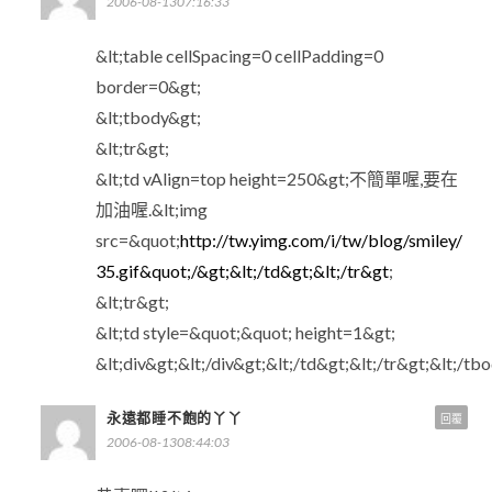
2006-08-1307:16:33
&lt;table cellSpacing=0 cellPadding=0
border=0&gt;
&lt;tbody&gt;
&lt;tr&gt;
&lt;td vAlign=top height=250&gt;不簡單喔,要在
加油喔.&lt;img
src=&quot;
http://tw.yimg.com/i/tw/blog/smiley/
35.gif&quot;/&gt;&lt;/td&gt;&lt;/tr&gt
;
&lt;tr&gt;
&lt;td style=&quot;&quot; height=1&gt;
&lt;div&gt;&lt;/div&gt;&lt;/td&gt;&lt;/tr&gt;&lt;/tb
永遠都睡不飽的丫丫
回覆
2006-08-1308:44:03