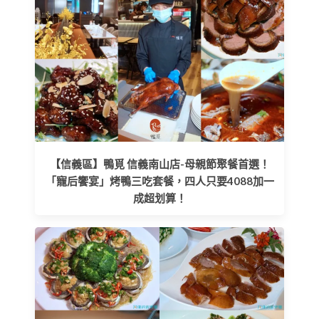
【信義區】鴨覓 信義南山店-母親節聚餐首選！
「寵后饗宴」烤鴨三吃套餐，四人只要4088加一
成超划算！