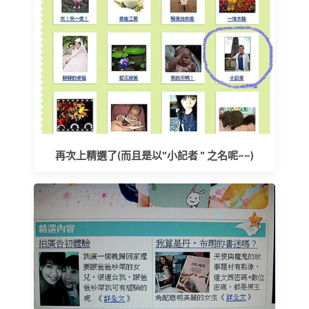
再次上精選了(而且是以"小記者 " 之名呢~~)