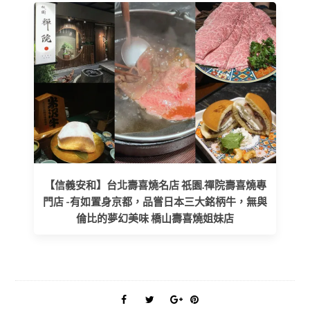
【信義安和】台北壽喜燒名店 祇園.禪院壽喜燒專
門店 -有如置身京都，品嘗日本三大銘柄牛，無與
倫比的夢幻美味 橋山壽喜燒姐妹店