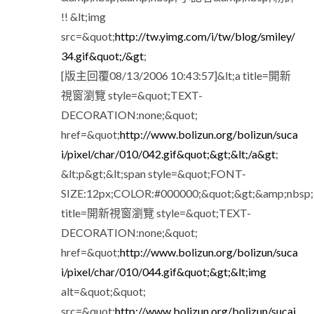
!! &lt;img
src=&quot;
http://tw.yimg.com/i/tw/blog/smiley/
34.gif&quot;/&gt
;
[版主回覆08/13/2006 10:43:57]&lt;a title=開新
視窗瀏覽 style=&quot;TEXT-
DECORATION:none;&quot;
href=&quot;
http://www.bolizun.org/bolizun/suca
i/pixel/char/010/042.gif&quot;&gt;&lt;/a&gt
;
&lt;p&gt;&lt;span style=&quot;FONT-
SIZE:12px;COLOR:#000000;&quot;&gt;&amp;nbsp;&
title=開新視窗瀏覽 style=&quot;TEXT-
DECORATION:none;&quot;
href=&quot;
http://www.bolizun.org/bolizun/suca
i/pixel/char/010/044.gif&quot;&gt;&lt;img
alt=&quot;&quot;
src=&quot;
http://www.bolizun.org/bolizun/sucai