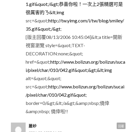
1.gif&quot;/&gt;恭喜你啦！一次上2張精選可是
很厲害的ㄋ&lt;img
src=&quot;
http://tw.yimg.com/i/tw/blog/smiley/
35.gif&quot;/&gt
;
[版主回覆08/13/2006 10:45:04]&lt;a title=開新
視窗瀏覽 style=&quot;TEXT-
DECORATION:none;&quot;
href=&quot;
http://www.bolizun.org/bolizun/suca
i/pixel/char/010/042.gif&quot;&gt;&lt;img
alt=&quot;&quot;
src=&quot;
http://www.bolizun.org/bolizun/sucai
/pixel/char/010/042.gif&quot
;
border=0/&gt;&lt;/a&gt;&amp;nbsp;僥倖
&amp;nbsp; 僥倖啦!!
麗紗
回覆