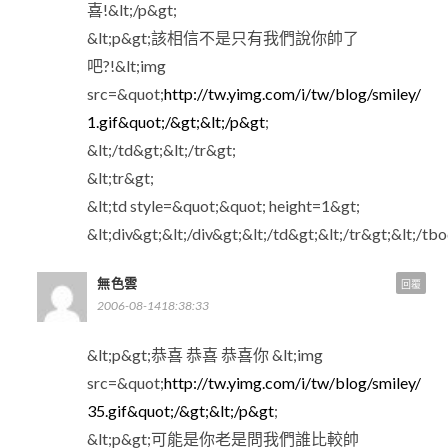
喜!&lt;/p&gt;
&lt;p&gt;該相信不是只有我們說你帥了
吧?!&lt;img
src=&quot;
http://tw.yimg.com/i/tw/blog/smiley/
1.gif&quot;/&gt;&lt;/p&gt
;
&lt;/td&gt;&lt;/tr&gt;
&lt;tr&gt;
&lt;td style=&quot;&quot; height=1&gt;
&lt;div&gt;&lt;/div&gt;&lt;/td&gt;&lt;/tr&gt;&lt;/tb
無色雲
回覆
2006-08-1418:38:33
&lt;p&gt;恭喜 恭喜 恭喜你 &lt;img
src=&quot;
http://tw.yimg.com/i/tw/blog/smiley/
35.gif&quot;/&gt;&lt;/p&gt
;
&lt;p&gt;可能是你老是問我們誰比較帥