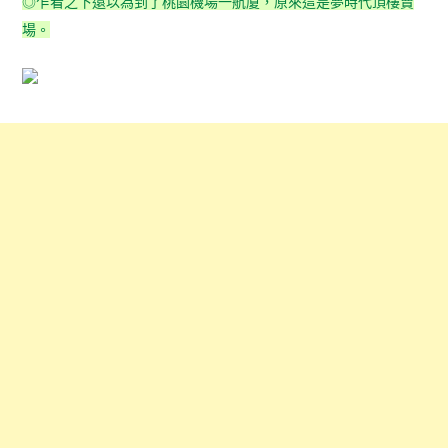
◎乍看之下還以為到了桃園機場一航廈，原來這是夢時代頂樓賣
場。