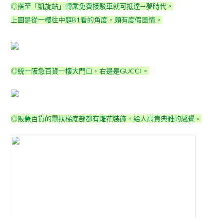
◎搭至「凱旋站」轉乘免費接駁車就可抵達—夢時代。
上圖是從一樓往中庭B1看的角度，頗有度假風情。
◎統一阪急百貨一樓大門口，右邊是GUCCI。
◎阪急百貨的電扶梯底部都有雕花裝飾，給人高貴典雅的感覺。