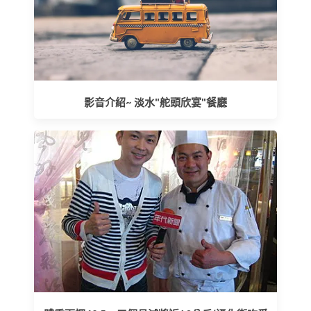
影音介紹~ 淡水"舵頭欣宴"餐廳