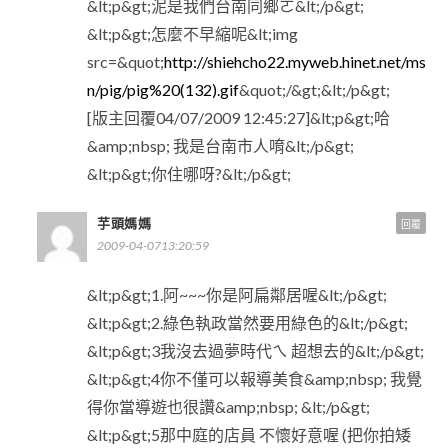
&lt;p&gt;泥是我們台南同鄉ㄛ&lt;/p&gt;
&lt;p&gt;怎麼不早縮呢&lt;img
src=&quot;
http://shiehcho22.myweb.hinet.net/ms
n/pig/pig%20(132).gif
&quot;/&gt;&lt;/p&gt;
[版主回覆04/07/2009 12:45:27]&lt;p&gt;哈
&amp;nbsp; 我是台南市人唷&lt;/p&gt;
&lt;p&gt;你住哪呀?&lt;/p&gt;
芋頭媽媽
回覆
2009-04-0713:20:59
&lt;p&gt;1.阿~~~你是阿扁鄰居喔&lt;/p&gt;
&lt;p&gt;2.綠色執政當然要用綠色的&lt;/p&gt;
&lt;p&gt;3我沒去過夢時代ㄟ 超想去的&lt;/p&gt;
&lt;p&gt;4你不僅可以報導美食&amp;nbsp; 我覺
得你當導遊也很讚&amp;nbsp; &lt;/p&gt;
&lt;p&gt;5那中庭的店員 不懷好意喔 (把你拍矮