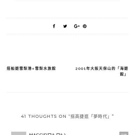
搭船遊雪梨港+雪梨水族館
2001年大阪天保山的「海遊
文
館」
章
導
覽
41 THOUGHTS ON “搭高捷逛「夢時代」”
MAGGIE(ㄇㄟㄇㄟ)