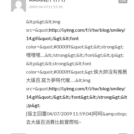
回覆
2009-04-0711:55:56
&lt;p&gt;&lt;img
src=&quot;
http://l.yimg.com/f/i/tw/blog/smiley/
14.gif&quot;/&gt;&lt;font
color=&quot;#0000ff&quot;&gt;&lt;strong&gt;
嘿嘿嘿….&lt;/strong&gt;&lt;/font&gt;&lt;/p&gt;
&lt;p&gt;&lt;strong&gt;&lt;font
color=&quot;#0000ff&quot;&gt;侯大帥沒有推薦
大遠百,寫ㄌ夢時代喔…..&lt;img
src=&quot;
http://l.yimg.com/f/i/tw/blog/smiley/
14.gif&quot;/&gt;&lt;/font&gt;&lt;/strong&gt;&lt
;/p&gt
;
[版主回覆04/07/2009 11:59:04]呵呵&amp;nbsp;
去大遠百消費比較實際啦~