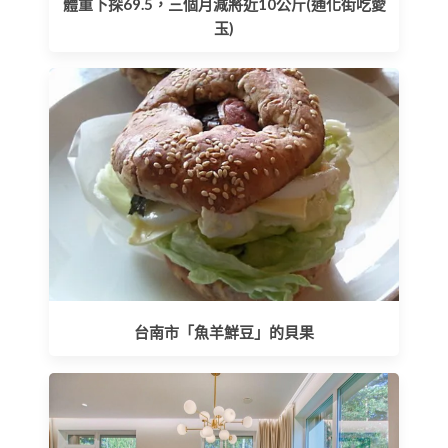
體重下探69.5，三個月減將近10公斤(通化街吃愛
玉)
台南市「魚羊鮮豆」的貝果