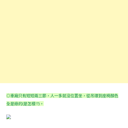
◎車廂只有短短兩三節，人一多就沒位置坐，從吊環到座椅顏色
全是綠的(是怎樣!?)。