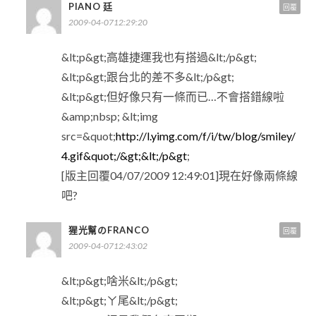
PIANO 廷
回覆
2009-04-0712:29:20
&lt;p&gt;高雄捷運我也有搭過&lt;/p&gt;
&lt;p&gt;跟台北的差不多&lt;/p&gt;
&lt;p&gt;但好像只有一條而已…不會搭錯線啦
&amp;nbsp; &lt;img
src=&quot;
http://l.yimg.com/f/i/tw/blog/smiley/
4.gif&quot;/&gt;&lt;/p&gt
;
[版主回覆04/07/2009 12:49:01]現在好像兩條線
吧?
猩光幫のFRANCO
回覆
2009-04-0712:43:02
&lt;p&gt;啥米&lt;/p&gt;
&lt;p&gt;ㄚ尾&lt;/p&gt;