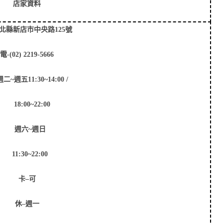
店家資料
北縣新店市中央路
125
號
電
-(02) 2219-5666
週二
~
週五
11:30~14:00 /
18:00~22:00
週六
~
週日
11:30~22:00
卡
–
可
休
–
週一