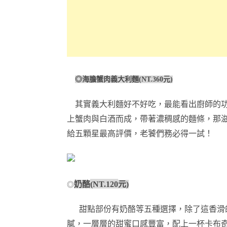
◎海膽蟹肉義大利麵
(NT.360
元
)
其實義大利麵好不好吃，最能看出廚師的
上蟹肉與白酒而成，帶著濃稠感的麵條，那
給五顆星最高評價，老饕們務必得一試！
◎
奶酪
(NT.120
元
)
甜點部份有奶酪等五種選擇，除了這香滑
膩，一層層的甜蜜口感豐富，配上一杯卡布