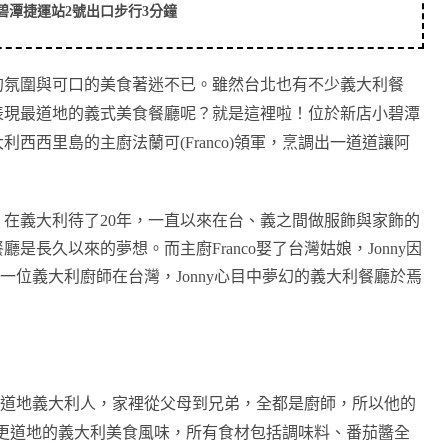
碧潭捷運站
2
號出口步行
3
分鐘
的氛圍與可口的美食著迷不已。雖然台北也有不少義大利餐
表現最道地的義式美食餐廳呢？就是這裡啦！位於新店小碧潭
大利西西里島的主廚法蘭可
(Franco)
領軍，烹調出一道道讓阿
，在義大利待了
20
年，一直以來在台、義之間做服飾與家飾的
餐廳是長久以來的夢想。而主廚
Franco
娶了台灣姑娘，
Jonny
因
一位義大利廚師在台灣，
Jonny
心目中夢幻的義大利餐廳於焉
道地義大利人，家裡從父母到兄弟，全都是廚師，所以他的
更道地的義大利美食風味，所有食材包括調味料、番茄醬全