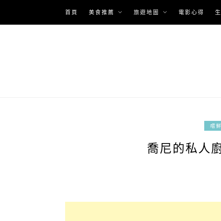
Skip
首頁
美食推薦
旅遊地圖
電影心得
to
content
嚐鮮
喬尼的私人廚