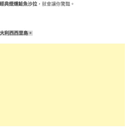
經典煙燻鮭魚沙拉
，就會讓你驚豔。
大利西西里島。