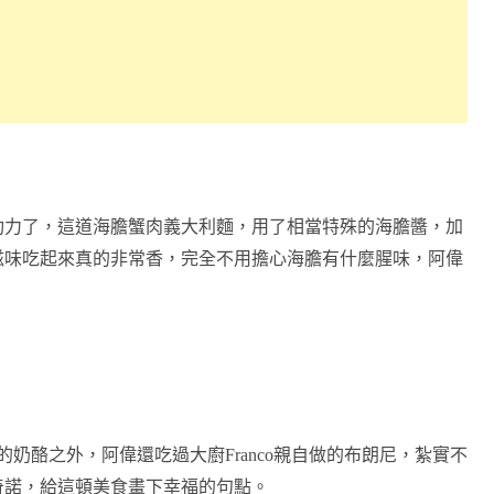
功力了，這道海膽蟹肉義大利麵，用了相當特殊的海膽醬，加
滋味吃起來真的非常香，完全不用擔心海膽有什麼腥味，阿偉
的奶酪之外，阿偉還吃過大廚
Franco
親自做的布朗尼，紮實不
奇諾，給這頓美食畫下幸福的句點。