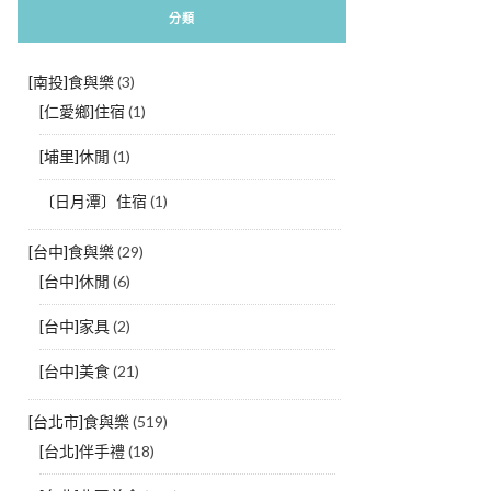
分類
[南投]食與樂
(3)
[仁愛鄉]住宿
(1)
[埔里]休閒
(1)
〔日月潭〕住宿
(1)
[台中]食與樂
(29)
[台中]休閒
(6)
[台中]家具
(2)
[台中]美食
(21)
[台北市]食與樂
(519)
[台北]伴手禮
(18)