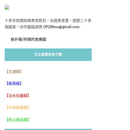
十多年前開始做美食節目，出過美食書，遊歷二十多
個國家。合作邀稿請寄
0928hou@gmail.com
侯升偉/阿偉的食樂園
台北捷運美食分類
【文湖線】
【板南線】
【淡水信義線】
【中和新蘆線】
【松山新店線】