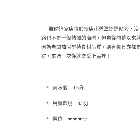
雖然這家店位於新店小碧潭捷運站旁，沒
路也不是一條熱鬧的商圈，但自從開幕以來
因為老闆喬尼堅持食材品質，還有餐具亦都
得，來過一次你就會愛上這裡！
＊
美味
度：
9.5
分
＊
用餐環境：
8.5
分
＊
價位：★★★☆