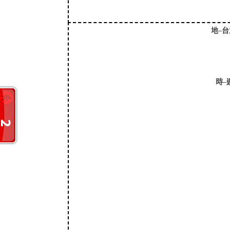
地
–
台
時
–