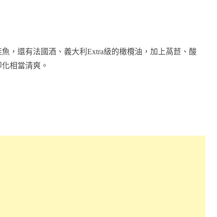
鮭魚，還有法國酒、義大利
Extra
級的橄欖油，加上萵苣、酸
即化相當清爽。