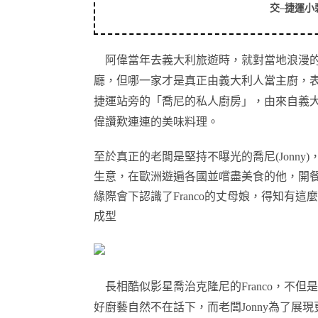
交
–
捷運小
阿偉當年去義大利旅遊時，就對當地浪漫
廳，但哪一家才是真正由義大利人當主廚，
捷運站旁的「喬尼的私人廚房」，由來自義
偉讚歎連連的美味料理。
至於真正的老闆是堅持不曝光的喬尼
(Jonny
)
生意，在歐洲遊遍各國並嚐盡美食的他，開
緣際會下認識了
Franco
的丈母娘，得知有這麼
成型
長相酷似影星喬治克隆尼的
Franc
o
，
不但是
好廚藝自然不在話下，而老闆
Jonny
為了展現