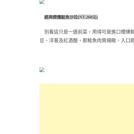
經典煙燻鮭魚沙拉
(NT.260
元
)
別看這只是一道前菜，用得可是進口煙燻
豆、洋蔥及紅酒醋，那鮭魚肉質細緻，入口