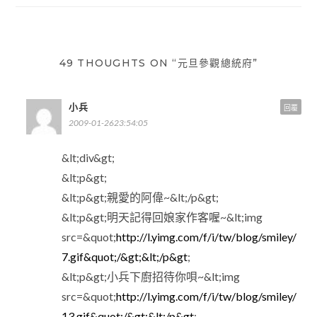
導
覽
49 THOUGHTS ON “元旦參觀總統府”
小兵
回覆
2009-01-2623:54:05
&lt;div&gt;
&lt;p&gt;
&lt;p&gt;親愛的阿偉~&lt;/p&gt;
&lt;p&gt;明天記得回娘家作客喔~&lt;img
src=&quot;
http://l.yimg.com/f/i/tw/blog/smiley/
7.gif&quot;/&gt;&lt;/p&gt
;
&lt;p&gt;小兵下廚招待你唄~&lt;img
src=&quot;
http://l.yimg.com/f/i/tw/blog/smiley/
13.gif&quot;/&gt;&lt;/p&gt
;