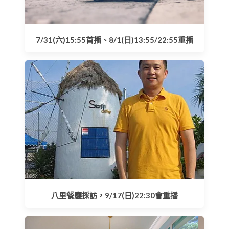
7/31(六)15:55首播、8/1(日)13:55/22:55重播
八里餐廳採訪，9/17(日)22:30會重播