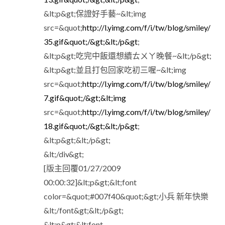
&lt;p&gt;保證好手藝~&lt;img
src=&quot;
http://l.yimg.com/f/i/tw/blog/smiley/
35.gif&quot;/&gt;&lt;/p&gt
;
&lt;p&gt;吃完中飯還想續ㄊㄨㄚ晚餐~&lt;/p&gt;
&lt;p&gt;並且打包回家吃初三喔~&lt;img
src=&quot;
http://l.yimg.com/f/i/tw/blog/smiley/
7.gif&quot;/&gt;&lt;img
src=&quot;
http://l.yimg.com/f/i/tw/blog/smiley/
18.gif&quot;/&gt;&lt;/p&gt
;
&lt;p&gt;&lt;/p&gt;
&lt;/div&gt;
[版主回覆01/27/2009
00:00:32]&lt;p&gt;&lt;font
color=&quot;#007f40&quot;&gt;小兵 新年快樂
&lt;/font&gt;&lt;/p&gt;
&lt;p&gt;&lt;font