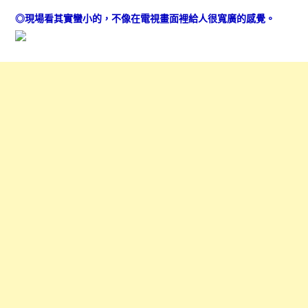
◎現場看其實蠻小的，不像在電視畫面裡給人很寬廣的感覺。