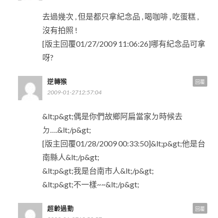
去過幾次 , 但是都只拿紀念品 , 喝咖啡 , 吃蛋糕 ,
沒有拍照 !
[版主回覆01/27/2009 11:06:26]哪有紀念品可拿
呀?
逆轉猴
回覆
2009-01-2712:57:04
&lt;p&gt;偶是你們故鄉阿扁當家ㄉ時候去
ㄉ….&lt;/p&gt;
[版主回覆01/28/2009 00:33:50]&lt;p&gt;他是台
南縣人&lt;/p&gt;
&lt;p&gt;我是台南市人&lt;/p&gt;
&lt;p&gt;不一樣~~&lt;/p&gt;
超齡過動
回覆