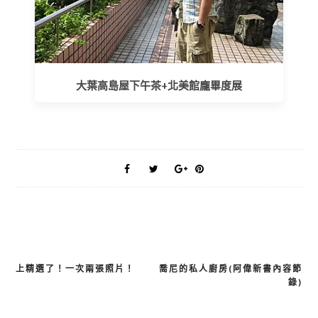
大葉高島屋下午茶+北美館龐畢度展
上精選了！一次兩張照片！
喬尼的私人廚房(阿偉新書內容節
文
錄)
章