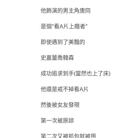
他飾演的男主角唐冏
是個”看A片上癮者”
即使遇到了美豔的
史嘉蕾喬韓森
成功追求到手(當然也上了床)
他還是戒不掉看A片
然後被女友發現
第一次被原諒
第二次又被抓包就被甩