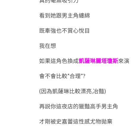
真的毫無吸引力
看到她跟男主角纏綿
既牽強也不賞心悅目
我在想
如果這角色換成
凱薩琳麗塔瓊斯
來演
會不會比較”合理”?
(因為凱薩琳比較漂亮,冶豔)
再説你這夜店的獵豔高手男主角
才剛被史嘉蕾這性感尤物拋棄