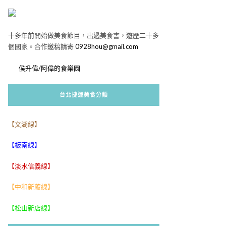
十多年前開始做美食節目，出過美食書，遊歷二十多
個國家。合作邀稿請寄
0928hou@gmail.com
侯升偉/阿偉的食樂園
台北捷運美食分類
【文湖線】
【板南線】
【淡水信義線】
【中和新蘆線】
【松山新店線】