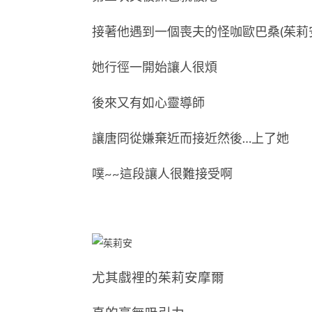
接著他遇到一個喪夫的怪咖歐巴桑(茱莉
她行徑一開始讓人很煩
後來又有如心靈導師
讓唐冏從嫌棄近而接近然後…上了她
噗~~這段讓人很難接受啊
尤其戲裡的茱莉安摩爾