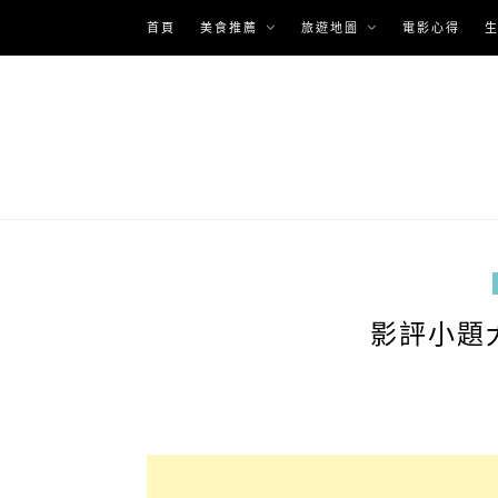
Skip
首頁
美食推薦
旅遊地圖
電影心得
to
content
影評小題