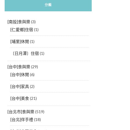
分類
[南投]食與樂
(3)
[仁愛鄉]住宿
(1)
[埔里]休閒
(1)
〔日月潭〕住宿
(1)
[台中]食與樂
(29)
[台中]休閒
(6)
[台中]家具
(2)
[台中]美食
(21)
[台北市]食與樂
(519)
[台北]伴手禮
(18)