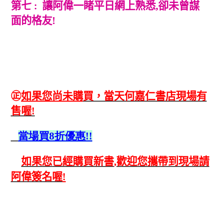
第七 : 讓阿偉一睹平日網上熟悉,卻未曾謀
面的格友!
㊣
如果您尚未購
買，當天何嘉仁書店現場有
售喔
!
當場買8折優惠!!
如果您
已經購買新書
,
歡迎您攜帶到現場請
阿偉簽名喔
!