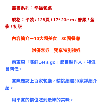
叢書系列：幸福餐桌
規格：平裝
/ 128
頁
/ 17* 23c m /
普級
/
全
彩
/
初版
內容簡介－
10
大類美食
30
間餐廳
附優惠券 獨享特別禮遇
前東森「嚐鮮
Let’s go
」節目製作人、特派
員阿偉，
實際走訪上百家餐廳，精挑細選
30
家詳細介
紹，
用平實的價位吃到最棒的美味，