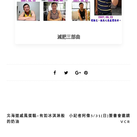
減肥三部曲
北海道戚風蛋糕~有如冰淇淋般
小記者阿偉5/31(日)簽書會邀請
文
的奶油
VCR
章