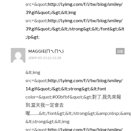
src=&quot;
http://l.yimg.com/f/i/tw/blog/smiley/
39.gif&quot;/&gt;&lt;img
src=&quot;
http://l.yimg.com/f/i/tw/blog/smiley/
39.gif&quot;/&gt;&lt;/strong&gt;&lt;/font&gt;&lt
;/p&gt
;
MAGGIE(ㄇㄟㄇㄟ)
回覆
2009-05-2112:13:28
&lt;img
src=&quot;
http://l.yimg.com/f/i/tw/blog/smiley/
14.gif&quot;/&gt;&lt;strong&gt;&lt;font
color=&quot;#00bfbf&quot;&gt;對了,我先來報
到,當天我一定會去
喔……..&lt;/font&gt;&lt;/strong&gt;&amp;nbsp;&am
&lt;strong&gt;&lt;img
src=&quot;
http://l.yimg.com/f/i/tw/blog/smiley/