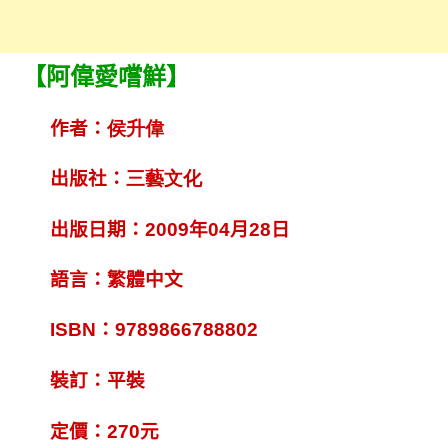
【阿偉愛嚐鮮】
作者：
侯升偉
出版社：
三藝文化
出版日期：
2009
年
04
月
28
日
語言：繁體中文
ISBN
：
9789866788802
裝訂：平裝
定價：
270
元