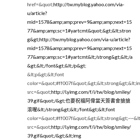
href=&quot;
http://tw.myblog.yahoo.com/via-
u/article?
mid=1578&amp;amp;prev=9&amp;amp;next=15
77&amp;amp;sc=1#yartcmt&quot;&gt;&lt;stron
g&gt;http://tw.myblog.yahoo.com/via-u/article?
mid=1578&amp;amp;prev=9&amp;amp;next=15
77&amp;amp;sc=1#yartcmt&lt;/strong&gt;&lt;/a
&gt;&lt;/font&gt;&lt;/p&gt
;
&lt;p&gt;&lt;font
color=&quot;#ff007f&quot;&gt;&lt;strong&gt;&lt;i
src=&quot;
http://l.yimg.com/f/i/tw/blog/smiley/
39.gif&quot;/&gt;也要祝福阿偉當天簽書會搶搶
滾喔&lt;/strong&gt;&lt;/font&gt;&lt;font
color=&quot;#ff007f&quot;&gt;&lt;strong&gt;~~&l
src=&quot;
http://l.yimg.com/f/i/tw/blog/smiley/
39.gif&quot;/&gt;&lt;img