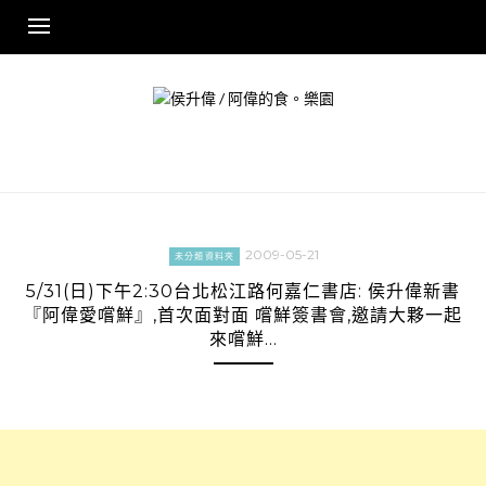
Skip
to
content
2009-05-21
未分類資料夾
5/31(日)下午2:30台北松江路何嘉仁書店: 侯升偉新書
『阿偉愛嚐鮮』,首次面對面 嚐鮮簽書會,邀請大夥一起
來嚐鮮…