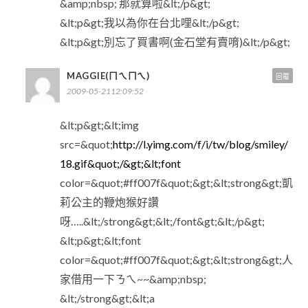
&amp;nbsp; 那就算啦&lt;/p&gt;
&lt;p&gt;我以為你在台北哩&lt;/p&gt;
&lt;p&gt;別忘了買書啊(金石堂有賣唷)&lt;/p&gt;
MAGGIE(ㄇㄟㄇㄟ)
回覆
2009-05-2112:09:52
&lt;p&gt;&lt;img
src=&quot;
http://l.yimg.com/f/i/tw/blog/smiley/
18.gif&quot;/&gt;&lt;font
color=&quot;#ff007f&quot;&gt;&lt;strong&gt;凱
莉公主的鞭炮猴好讚
呀…..&lt;/strong&gt;&lt;/font&gt;&lt;/p&gt;
&lt;p&gt;&lt;font
color=&quot;#ff007f&quot;&gt;&lt;strong&gt;人
家借用一下ㄋㄟ~~&amp;nbsp;
&lt;/strong&gt;&lt;a