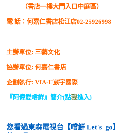
（書店一樓大門入口中庭區）
電 話：何嘉仁書店松江店
02-25926998
主辦單位: 三藝文化
協辦單位: 何嘉仁書店
企劃執行: VIA-U崴宇國際
『阿偉愛嚐鮮』簡介(點
我
進入)
您看過東森電視台【嚐鮮 Let's go】