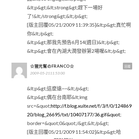
&lt;p&gt;&lt;strong&gt;趕下一場好
了!&lt;/strong&gt;&lt;/p&gt;
[版主回覆05/21/2009 11:39:35]&lt;p&gt;真忙啊
你&lt;/p&gt;
&lt;p&gt;那我先預告6月14(週日)&lt;/p&gt;
&lt;p&gt;會在內湖大潤發辦第2場喔&lt;/p&gt;
☆猩光幫のFRANCO☆
回覆
2009-05-2111:53:00
&lt;p&gt;這麼遠~~&lt;/p&gt;
&lt;p&gt;偶在台南耶&lt;img
src=&quot;
http://f.blog.xuite.net/f/3/f/0/124869
20/blog_26695/txt/10407177/36.gif&quot
;
border=&quot;0&quot;/&gt;&lt;/p&gt;
[版主回覆05/21/2009 11:54:02]&lt;p&gt;哈