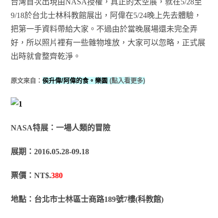
台灣首次出現由NASA授權，真正的太空展，就在5/28至
9/18於台北士林科教館展出，阿偉在5/24晚上先去體驗，
把第一手資料帶給大家。不過由於當晚展場還未完全弄
好，所以照片裡有一些雜物堆放，大家可以忽略，正式展
出時就會整齊乾淨。
原文來自：
侯升偉/阿偉的食。樂園
(點入看更多)
NASA特展：一場人類的冒險
展期：2016.05.28-09.18
票價：NT$.
380
地點：台北市士林區士商路189號7樓(科教館)