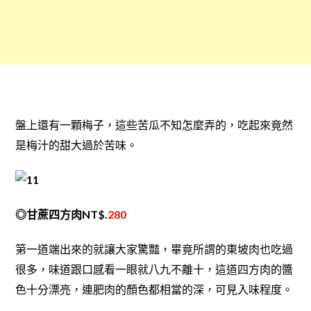
盤上還有一顆梅子，這些苦瓜不知怎麼弄的，吃起來竟然
是梅汁的甜大過於苦味。
◎甘蔗四方肉NT$.
280
第一道端出來的就讓大家驚豔，畢竟所謂的東坡肉也吃過
很多，味道跟口感看一眼就八九不離十，這道四方肉的醬
色十分漂亮，連肥肉的顏色都相當的深，可見入味程度。