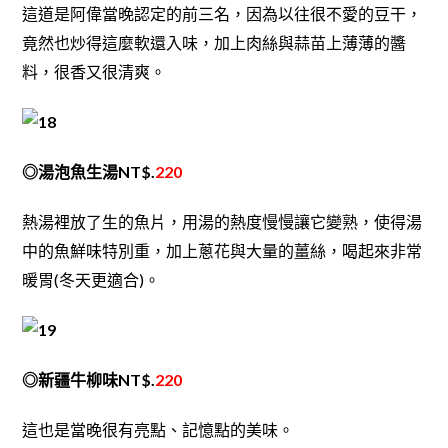
這道是阿偉當晚認定的前三名，因為以往很不愛的豆干，
竟然也炒得這麼軟還入味，加上肉絲與蒜苗上薄薄的醬
料，很香又很清爽。
◎湯泡魚生湯NT$.
220
熱湯裡放了生的魚片，用湯的熱度慢慢讓它變熟，使得湯
中的魚鮮味特別重，加上蔥花與大量的薑絲，喝起來非常
暖胃(冬天更適合)。
◎新疆牛柳味NT$.
220
這也是當晚很有亮點、記憶點的美味。