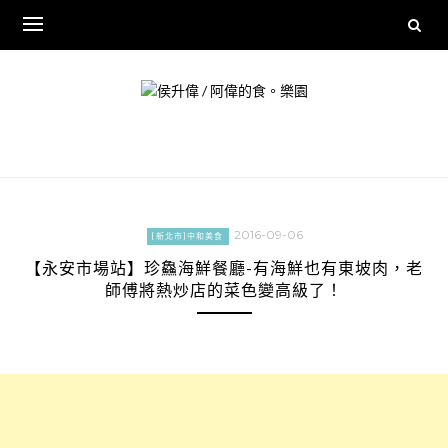
Skip
to
content
2016-09-06
[新北市]中和美食
【永安市場站】珍鱻海鮮餐廳-有海鮮也有東坡肉，老
師傅將熱炒店的菜色變高級了！