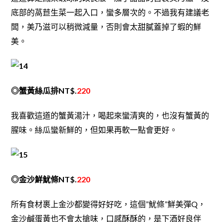
底部的萵苣生菜一起入口，蠻多層次的。不過我有建議老
闆，美乃滋可以稍微減量，否則會太甜膩蓋掉了蝦的鮮
美。
◎蟹黃絲瓜排NT$.
220
我喜歡這道的蟹黃湯汁，喝起來蠻清爽的，也沒有蟹黃的
腥味。絲瓜蠻新鮮的，但如果再軟一點會更好。
◎金沙鮮魷條NT$.
220
所有食材裹上金沙都變得好好吃，這個”魷條”鮮美彈Q，
金沙鹹蛋黃也不會太搶味，口感酥酥的，是下酒好良伴