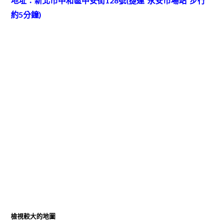
地址：新北市中和區中安街128號(捷運”永安市場站”步行
約5分鐘)
檢視較大的地圖