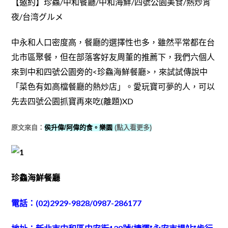
【邀約】珍鱻/中和餐廳/中和海鮮/四號公園美食/熱炒宵
夜/台湾グルメ
中永和人口密度高，餐廳的選擇性也多，雖然平常都在台
北市區聚餐，但在部落客好友周董的推薦下，我們六個人
來到中和四號公園旁的<珍鱻海鮮餐廳>，來試試傳說中
「菜色有如高檔餐廳的熱炒店」。愛玩寶可夢的人，可以
先去四號公園抓寶再來吃(離題)XD
原文來自：
侯升偉/阿偉的食。樂園
(點入看更多)
珍鱻海鮮餐廳
電話：(02)2929-9828/0987-286177