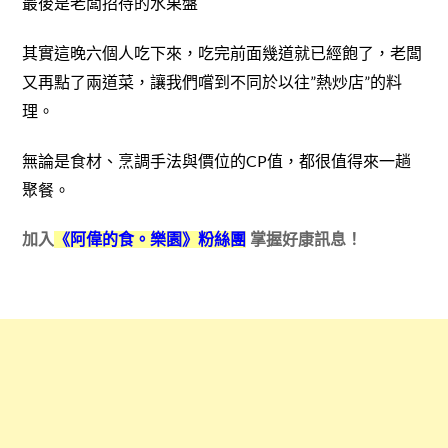
最後是老闆招待的水果盤
其實這晚六個人吃下來，吃完前面幾道就已經飽了，老闆
又再點了兩道菜，讓我們嚐到不同於以往”熱炒店”的料
理。
無論是食材、烹調手法與價位的CP值，都很值得來一趟
聚餐。
加入
《阿偉的食。樂園》粉絲團
掌握好康訊息！