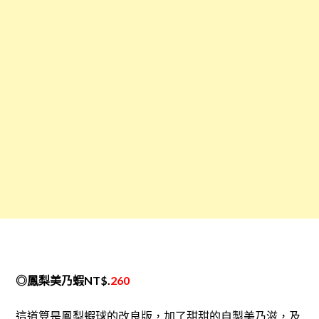
◎鳳梨美乃蝦NT$.
260
這道算是鳳梨蝦球的改良版，加了甜甜的自製美乃滋，及