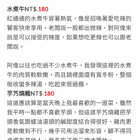
水煮牛NT$.
180
紅通通的水煮牛冒著熱氣，像是招喚著愛吃辣的
饕客快來享用。老闆說一般都出微辣，對阿偉來
說是可以接受的辣度，如果想吃更辣也可以跟老
闆說。
阿偉以往也吃過不少水煮牛，我發現這裡的水煮
牛的肉質較軟嫩，而且鍋裡面還有寬冬粉，整個
吸收蠻多辣湯，吃起來很過癮。
芋艿燒雞NT$.
180
這道應該算是當天晚上我最喜歡的一道菜，雖然
我平時一點都不喜歡芋頭，但這道芋艿燒雞把芋
頭香氣跟蠔油湯頭的鹹甜度結合得很好，雞肉更
是軟嫩到不行，幾乎可用沽溜來形容，顧不得同