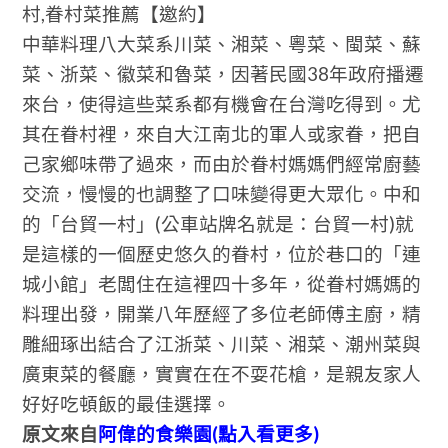
村,眷村菜推薦【邀約】
中華料理八大菜系川菜、湘菜、粵菜、閩菜、蘇
菜、浙菜、徽菜和魯菜，因著民國38年政府播遷
來台，使得這些菜系都有機會在台灣吃得到。尤
其在眷村裡，來自大江南北的軍人或家眷，把自
己家鄉味帶了過來，而由於眷村媽媽們經常廚藝
交流，慢慢的也調整了口味變得更大眾化。中和
的「台貿一村」(公車站牌名就是：台貿一村)就
是這樣的一個歷史悠久的眷村，位於巷口的「連
城小館」老闆住在這裡四十多年，從眷村媽媽的
料理出發，開業八年歷經了多位老師傅主廚，精
雕細琢出結合了江浙菜、川菜、湘菜、潮州菜與
廣東菜的餐廳，實實在在不耍花槍，是親友家人
好好吃頓飯的最佳選擇。
原文來自
阿偉的食樂園(點入看更多)