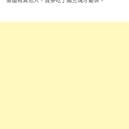
桌還有其他人，我多吃了兩三塊才罷休。