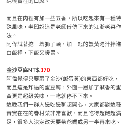
純樸實在的口感。
而且在肉裡有加一些五香，所以吃起來有一種特
殊風味，老闆說這是老師傅傳下來的江浙老菜作
法。
阿偉試著挖一塊獅子頭，加一匙的蟹黃湯汁拌進
白飯裡，下飯又暖胃。
金沙豆腐NT$.
170
阿偉覺得只要裹了金沙(鹹蛋黃)的東西都好吃，
而且這是炸過的蛋豆腐，外面一層加了鹹香的蛋
黃更是超級美味，一吃就停不下來。
這晚我們一群人邊吃邊聊超開心，大家都對這種
實實在在的眷村菜非常喜歡，而且吃得超飽超滿
足，很多人決定改天要帶爸媽或另一半再來吃。