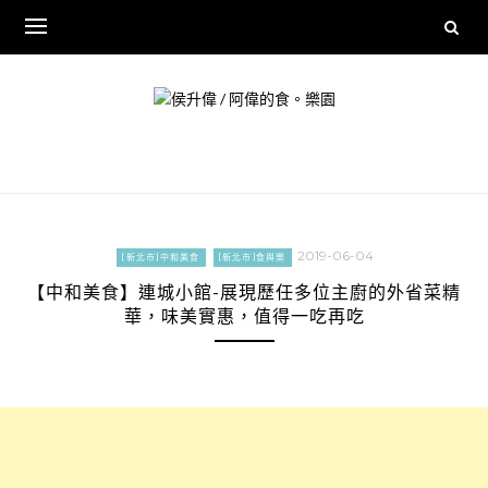
Skip
to
content
2019-06-04
[新北市]中和美食
[新北市]食與樂
【中和美食】連城小館-展現歷任多位主廚的外省菜精
華，味美實惠，值得一吃再吃