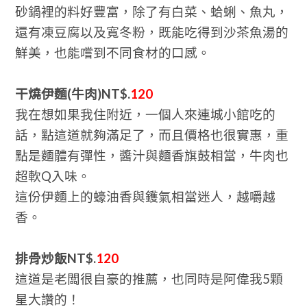
砂鍋裡的料好豐富，除了有白菜、蛤蜊、魚丸，
還有凍豆腐以及寬冬粉，既能吃得到沙茶魚湯的
鮮美，也能嚐到不同食材的口感。
干燒伊麵(牛肉)NT$.
120
我在想如果我住附近，一個人來連城小館吃的
話，點這道就夠滿足了，而且價格也很實惠，重
點是麵體有彈性，醬汁與麵香旗鼓相當，牛肉也
超軟Q入味。
這份伊麵上的蠔油香與鑊氣相當迷人，越嚼越
香。
排骨炒飯NT$.
120
這道是老闆很自豪的推薦，也同時是阿偉我5顆
星大讚的！