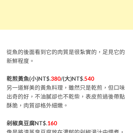
從魚的後面看到它的肉質是很紮實的，足見它的
新鮮程度。
乾煎黃魚(小)NT$.
380
/(大)NT$.
540
另一道鮮美的黃魚料理，雖然只是乾煎，但口味
出奇的好，不油膩卻也不乾柴，表皮煎過後帶點
酥脆，肉質卻格外細嫩。
剁椒臭豆腐NT$.
160
像是將清蒸臭豆腐放在濃郁的剁椒湯汁中煨煮，