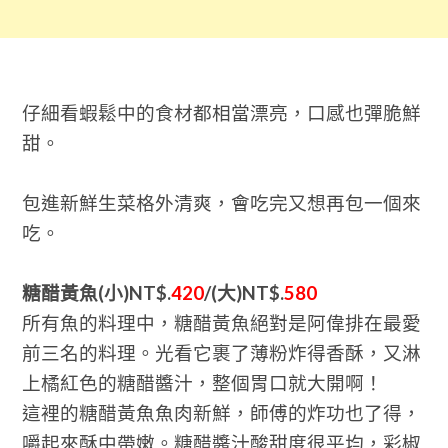
仔細看蝦鬆中的食材都相當漂亮，口感也彈脆鮮
甜。
包進新鮮生菜格外清爽，會吃完又想再包一個來
吃。
糖醋黃魚(小)NT$.
420
/(大)NT$.
580
所有魚的料理中，糖醋黃魚絕對是阿偉排在最愛
前三名的料理。光看它裹了薄粉炸得香酥，又淋
上橘紅色的糖醋醬汁，整個胃口就大開啊！
這裡的糖醋黃魚魚肉新鮮，師傅的炸功也了得，
嚼起來酥中帶嫩。糖醋醬汁酸甜度很平均，彩椒