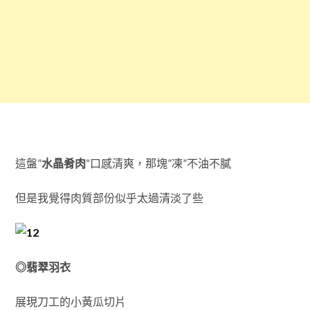
這盤”
水晶肴肉
“口感清爽，那塊”凍”不油不膩
但是我覺得肉質部份似乎太過清淡了些
◎翡翠羽衣
展現刀工的小黃瓜切片