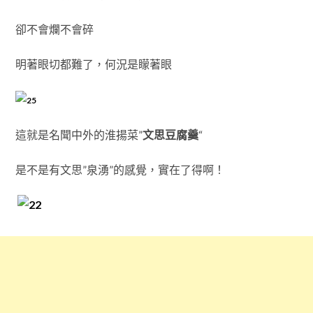
卻不會爛不會碎
明著眼切都難了，何況是矇著眼
這就是名聞中外的淮揚菜”
文思豆腐羹
“
是不是有文思”泉湧”的感覺，實在了得啊！