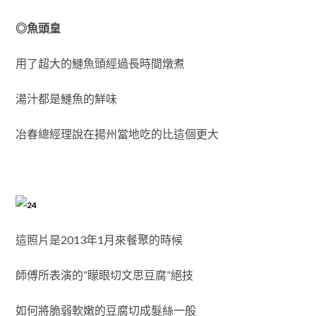
◎魚頭皇
用了超大的鰱魚頭經過長時間燉煮
湯汁都是鰱魚的鮮味
冶春總經理說在揚州當地吃的比這個更大
這照片是2013年1月來餐聚的時候
師傅所表演的”矇眼切文思豆腐”絕技
如何將脆弱軟嫩的豆腐切成髮絲一般