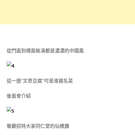
從門面到裡面裝潢都是濃濃的中國風
這一道”文思豆腐”可是淮揚名菜
後面會介紹
餐廳招待大家同仁堂的仙楂露