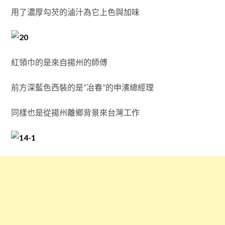
用了濃厚勾芡的滷汁為它上色與加味
紅領巾的是來自揚州的師傅
前方深藍色西裝的是”冶春”的申濱總經理
同樣也是從揚州離鄉背景來台灣工作