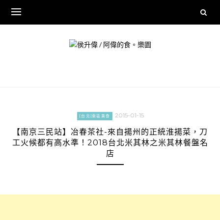
Skip
to
content
2015-01-15
[台北]東區美食
【南京三民站】冶春茶社-來自揚州的正統淮揚菜，刀
工火候都有高水準！2018台北米其林之米其林餐盤名
店