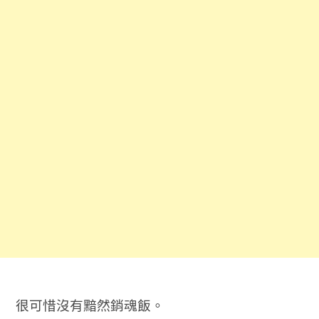
很可惜沒有黯然銷魂飯。