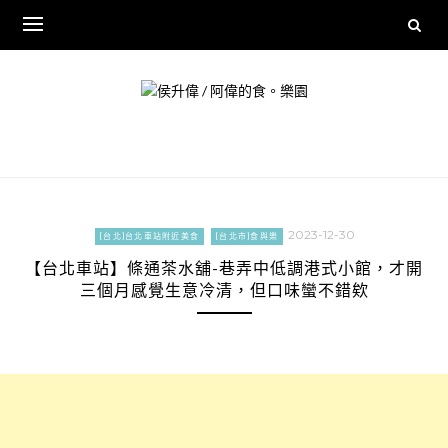
Skip
to
content
2023-12-30
[台北]台北車站附近美食
[台北市]食與樂
【台北車站】條通茶水舖-巷弄中低調港式小館，才開
三個月感覺生意冷清，但口味蠻不錯欸