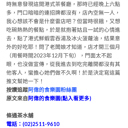
時無意發現這間港式茶餐廳，那時已經晚上六點
多，門口暗暗的連招牌都沒有，店內空無一人，
我心想該不會是什麼雷店吧？但當時很餓，又想
吃碗熱熱的餐點，於是就抱著姑且一試的心情進
去，點了港式鮮蝦雲吞湯及冰火菠蘿油，結果意
外的好吃耶！問了老闆娘才知道，店才開三個月
（用餐時間2023年12月下旬），門面太不起
眼，也沒做宣傳，從我進去到吃完離開都沒有其
他客人，蠻擔心她們做不久啊！於是決定寫這篇
推文幫她一下！
按讚追蹤
阿偉的食樂園粉絲團
原文來自
阿偉的食樂園(點入看更多)
條通茶水舖
電話：(02)2511-9610