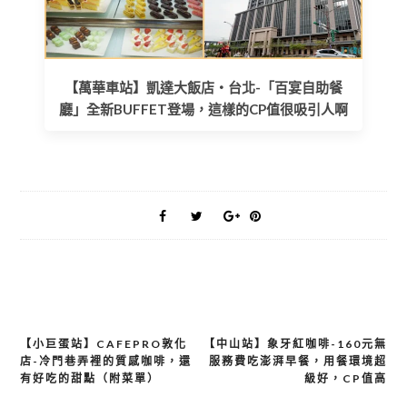
【萬華車站】凱達大飯店・台北-「百宴自助餐
廳」全新BUFFET登場，這樣的CP值很吸引人啊
【小巨蛋站】CAFEPRO敦化
【中山站】象牙紅咖啡-160元無
文
店-冷門巷弄裡的質感咖啡，還
服務費吃澎湃早餐，用餐環境超
章
有好吃的甜點（附菜單）
級好，CP值高