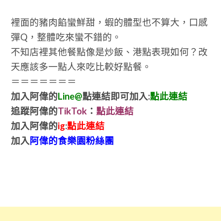
裡面的豬肉餡蠻鮮甜，蝦的體型也不算大，口感
彈Q，整體吃來蠻不錯的。
不知店裡其他餐點像是炒飯、港點表現如何？改
天應該多一點人來吃比較好點餐。
＝＝＝＝＝＝＝
加入阿偉的
Line@
點連結即可加入:
點此連結
追蹤阿偉的
TikTok
：
點此連結
加入阿偉的
ig
:
點此連結
加入
阿偉的食樂園粉絲團