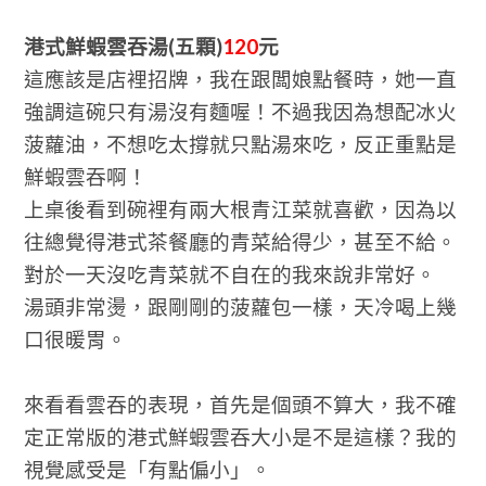
港式鮮蝦雲吞湯(五顆)
120
元
這應該是店裡招牌，我在跟闆娘點餐時，她一直
強調這碗只有湯沒有麵喔！不過我因為想配冰火
菠蘿油，不想吃太撐就只點湯來吃，反正重點是
鮮蝦雲吞啊！
上桌後看到碗裡有兩大根青江菜就喜歡，因為以
往總覺得港式茶餐廳的青菜給得少，甚至不給。
對於一天沒吃青菜就不自在的我來說非常好。
湯頭非常燙，跟剛剛的菠蘿包一樣，天冷喝上幾
口很暖胃。
來看看雲吞的表現，首先是個頭不算大，我不確
定正常版的港式鮮蝦雲吞大小是不是這樣？我的
視覺感受是「有點偏小」。