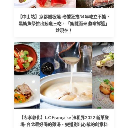
【中山站】京都鐵板燒-老饕狂推34年屹立不搖，
黑鮪魚祭推出鮪魚三吃，「鮪隨而來 鱻嚐鮮迎」
趁現在！
【忠孝敦化】L.C Française 法租界2022 新菜登
場-台北最好喝的雞湯、幾道別出心裁的創意料