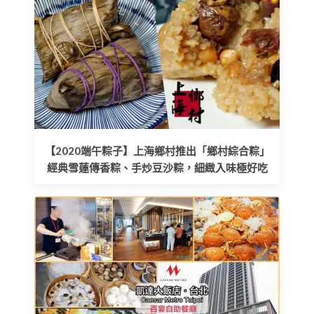
【2020端午粽子】上海鄉村推出「鄉村綜合粽」
經典雪蓮傳香粽、手炒豆沙粽，細緻入味極好吃