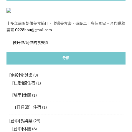
十多年前開始做美食節目，出過美食書，遊歷二十多個國家。合作邀稿
請寄
0928hou@gmail.com
侯升偉/阿偉的食樂園
分類
[南投]食與樂
(3)
[仁愛鄉]住宿
(1)
[埔里]休閒
(1)
〔日月潭〕住宿
(1)
[台中]食與樂
(29)
[台中]休閒
(6)