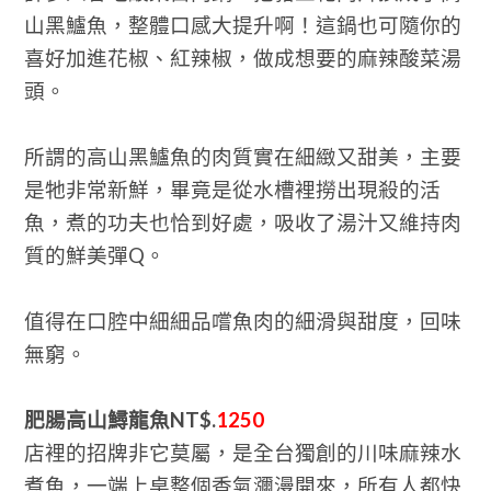
山黑鱸魚，整體口感大提升啊！這鍋也可隨你的
喜好加進花椒、紅辣椒，做成想要的麻辣酸菜湯
頭。
所謂的高山黑鱸魚的肉質實在細緻又甜美，主要
是牠非常新鮮，畢竟是從水槽裡撈出現殺的活
魚，煮的功夫也恰到好處，吸收了湯汁又維持肉
質的鮮美彈Q。
值得在口腔中細細品嚐魚肉的細滑與甜度，回味
無窮。
肥腸高山鱘龍魚NT$.
1250
店裡的招牌非它莫屬，是全台獨創的川味麻辣水
煮魚，一端上桌整個香氣瀰漫開來，所有人都快