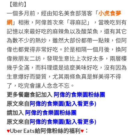
【邀約】
一個多月前，經由知名美食部落客「
小虎食夢
網
」相揪，阿偉首次來「尋麻記」，當晚吃到有
記憶以來最好吃的麻辣魚以及酸菜魚，還有其它
為數不少的熱炒，雖然大部份都帶一點辣，但阿
偉也都覺得非常好吃。於是相隔一個月後，換阿
偉揪朋友二訪，發現生意比上次好太多，兩層樓
幾乎全滿，而料理還是這麼美味好吃，沒有因為
生意爆好而變質，尤其兩條魚真是鮮美得不得
了，吃完會讓人念念不忘。
更多餐廳食記加入
阿偉的食樂園粉絲團
原文來自
阿偉的食樂園(點入看更多)
請加入
阿偉的食樂園粉絲團
原文來自
阿偉的食樂園(點入看更多)
♥
Uber Eats給阿偉粉絲的福利
♥
：