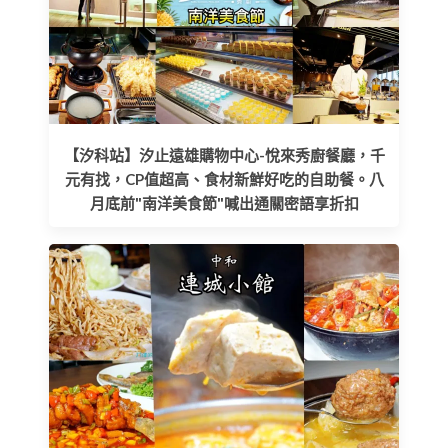
【汐科站】汐止遠雄購物中心-悅來秀廚餐廳，千
元有找，CP值超高、食材新鮮好吃的自助餐。八
月底前"南洋美食節"喊出通關密語享折扣