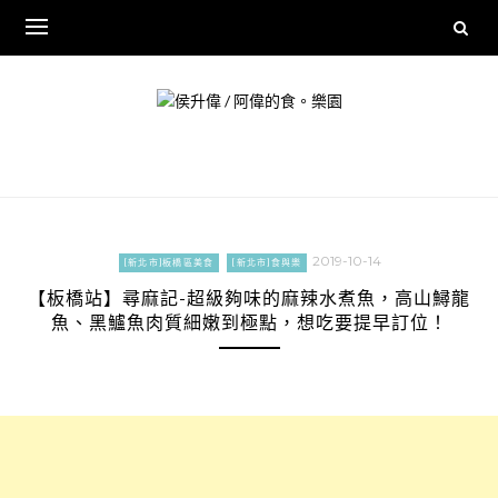
Skip
to
content
2019-10-14
[新北市]板橋區美食
[新北市]食與樂
【板橋站】尋麻記-超級夠味的麻辣水煮魚，高山鱘龍
魚、黑鱸魚肉質細嫩到極點，想吃要提早訂位！