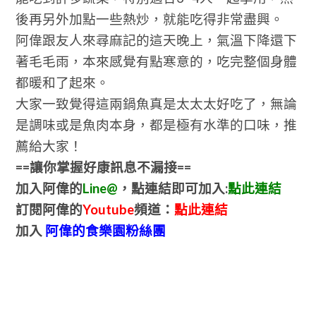
後再另外加點一些熱炒，就能吃得非常盡興。
阿偉跟友人來尋麻記的這天晚上，氣溫下降還下
著毛毛雨，本來感覺有點寒意的，吃完整個身體
都暖和了起來。
大家一致覺得這兩鍋魚真是太太太好吃了，無論
是調味或是魚肉本身，都是極有水準的口味，推
薦給大家！
==讓你掌握好康訊息不漏接==
加入阿偉的
Line@
，點連結即可加入:
點此連結
訂閱阿偉的
Youtube
頻道：
點此連結
加入
阿偉的食樂園粉絲團