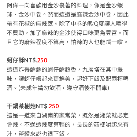
阿偉一向喜歡用金沙裹著的料理，像是金沙蝦
球、金沙中卷。然而這道是麻辣金沙中卷，因此
帶有花椒的麻辣感。除了中卷的軟Q度讓人嚼得
不費勁，加了麻辣的金沙使得口味更為豐富。而
且它的麻辣程度不算高，怕辣的人也能嚐一嚐。
蚵仔酥NT$.
250
這道炸得酥酥的蚵仔酥超香，九層塔在其中提
味，讓蚵仔嚐起來更鮮美，超好下飯及配兩杯啤
酒。(未成年請勿飲酒，遵守酒後不開車)
干鍋茶樹菇NT$.
250
這是一道來自湖南的家常菜，既然是湘菜就必定
會辣。不過這辣度算輕的，長長的菇梗嚼起來有
汁，整體來說也很下飯。