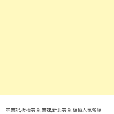
尋麻記,板橋美食,麻辣,新北美食,板橋人氣餐廳