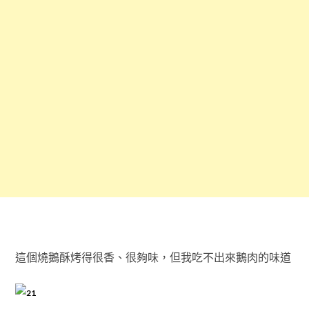
這個燒鵝酥烤得很香、很夠味，但我吃不出來鵝肉的味道