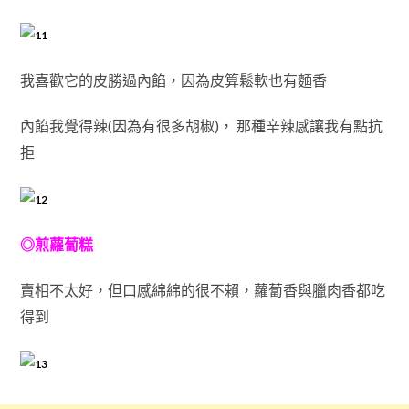
我喜歡它的皮勝過內餡，因為皮算鬆軟也有麵香
內餡我覺得辣(因為有很多胡椒)， 那種辛辣感讓我有點抗
拒
◎煎蘿蔔糕
賣相不太好，但口感綿綿的很不賴，蘿蔔香與臘肉香都吃
得到