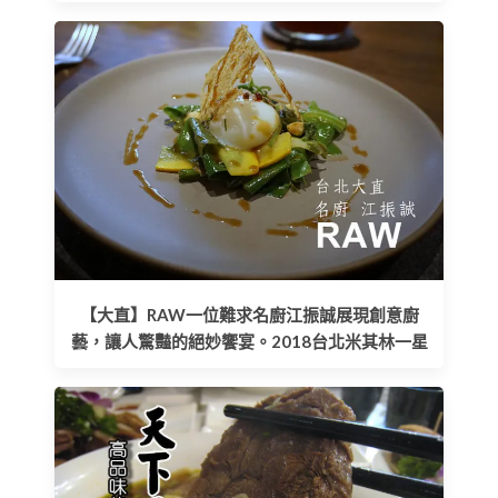
【大直】RAW一位難求名廚江振誠展現創意廚
藝，讓人驚豔的絕妙饗宴。2018台北米其林一星