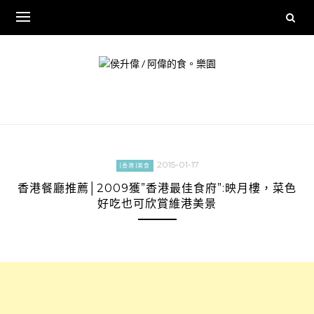
Skip
to
content
2015-01-17
[香港]美食
香港餐廳推薦│2009獲”香港最佳食府”:映月樓，菜色
好吃也可欣賞維港美景