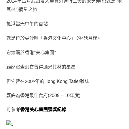
2014年12月底跟友人至香港進行三天的米芝蓮(也就是”米
其林”)摘星之旅
抵港當天中午的首站
就是位於尖沙咀「香港文化中心」 的<映月樓>
它隸屬於香港”美心集團”
雖然沒查到它曾得過米其林的星星
但它曾在2009年的
Hong Kong Tatler雜誌
嘉許為香港最佳食府(2009 – 10年度)
可參考
香港美心集團獲獎紀錄