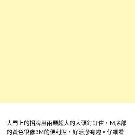
大門上的招牌用兩顆超大的大頭釘釘住，M底部
的黃色很像3M的便利貼，好活潑有趣。仔細看