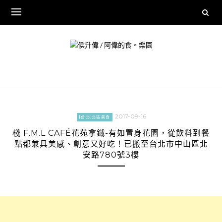
Skip
to
content
2017-09-16
[台北]北區美食
棧 F.M.L CAFÉ花苑拿鐵-有如置身花園，從飲料到餐
點都兼具美感、創意又好吃！已搬至台北市中山區北
安路780號3樓