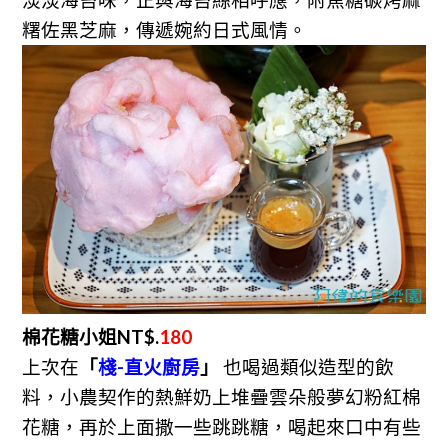
糬佐黑芝麻，傳遞婉約日式風情。
棉花糖小姐NT$.
180
上次在
「
棧-直火廚房
」
也喝過類似造型的飲
料，
小農契作的熱鮮奶上堆疊雲朵般夢幻粉紅棉
花糖，再於上面
撒一些跳跳糖，喝起來口中有些