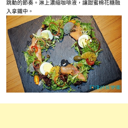
跳動的節奏。
淋上濃縮咖啡液，讓甜蜜棉花糖融
入拿鐵中。