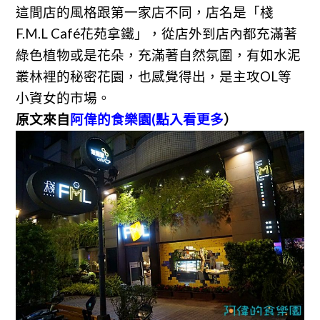
這間店的風格跟第一家店不同，店名是「棧
F.M.L Café花苑拿鐵」，從店外到店內都充滿著
綠色植物或是花朵，充滿著自然氛圍，有如水泥
叢林裡的秘密花園，也感覺得出，是主攻OL等
小資女的市場。
原文來自
阿偉的食樂園(點入看更多
）