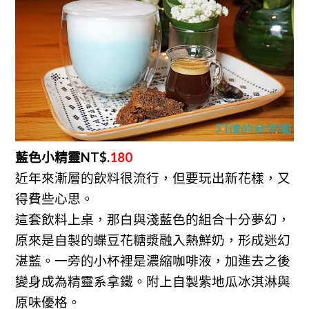
藍色小精靈NT$.
180
近年來漸層的飲料很流行，但要玩出新花樣，又
得費些心思。
這套飲料上桌，那白與淺藍色的組合十分夢幻，
原來是自製的蝶豆花糖漿融入熱鮮奶，形成迷幻
湛藍。一旁的小杯裡是濃縮咖啡液，加進去之後
變身成為精靈系拿鐵。附上自製紫地瓜冰淇淋與
原味優格。