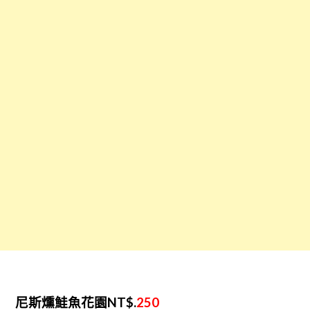
尼斯燻鮭魚花園NT$.
250