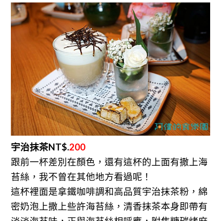
宇治抹茶NT$.
200
跟前一杯差別在顏色，還有這杯的上面有撒上海
苔絲，我不曾在其他地方看過呢！
這杯裡面是拿鐵咖啡調和高品質宇治抹茶粉，綿
密奶泡上撒上些許海苔絲，清香抹茶本身即帶有
淡淡海苔味，正與海苔絲相呼應，附焦糖碳烤麻