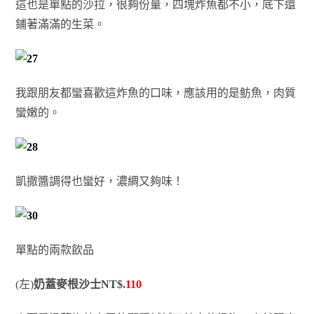
這也是單點的沙拉，很夠份量，四塊炸魚都不小，底下還
鋪著滿滿的生菜。
我跟朋友都蠻喜歡這炸魚的口味，應該用的是鲂魚，肉質
蠻嫩的。
凱撒醬調得也蠻好，濃綢又夠味！
單點的兩款飲品
(左)
奶蓋麥根沙士NT$.
110