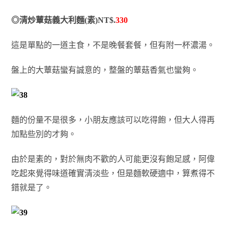
◎清炒蕈菇義大利麵(素)NT$.
330
這是單點的一道主食，不是晚餐套餐，但有附一杯濃湯。
盤上的大蕈菇蠻有誠意的，整盤的蕈菇香氣也蠻夠。
麵的份量不是很多，小朋友應該可以吃得飽，但大人得再
加點些別的才夠。
由於是素的，對於無肉不歡的人可能更沒有飽足感，阿偉
吃起來覺得味道確實清淡些，但是麵軟硬適中，算煮得不
錯就是了。