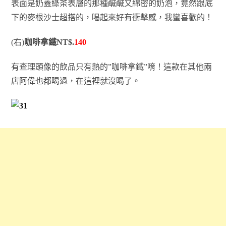
表面是奶蓋綠茶表層的那種鹹鹹又綿密的奶泡，竟然跟底
下的麥根沙士超搭的，喝起來好有衝擊感，我蠻喜歡的！
(右)
咖啡拿鐵NT$.
140
有查理頭像的飲品只有熱的”咖啡拿鐵”唷！這款在其他兩
店阿偉也都喝過，在這裡就沒喝了。