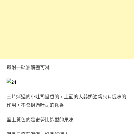
還附一碟油醋醬可淋
三片烤過的小吐司蠻香的，上面的大蒜奶油醬只有提味的
作用，不會搶過吐司的麵香
盤上黃色的是史努比造型的果凍