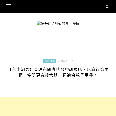
Skip
to
content
2016-01-14
[台中]美食
【台中朝馬】查理布朗咖啡台中朝馬店，以旅行為主
題，空間更寬敞大器，超適合親子用餐。