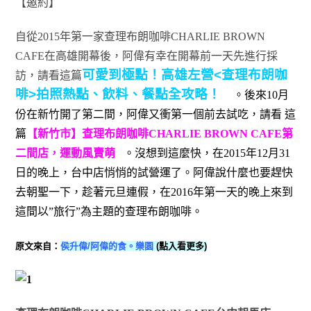
【邀約】
自從2015年第一家查理布朗咖啡CHARLIE BROWN
CAFE在高雄開幕後，阿偉有幸在開幕前一天先進行採
可愛到極點！高雄左營<查理布朗咖
訪，請看這篇
啡>拍照熱點、飲料、餐點全攻略！
。後來10月
份在新竹開了第二間，阿偉又衝第一個前去試吃，請看 這
篇
【新竹市】查理布朗咖啡CHARLIE BROWN CAFE第
二間店，運動風賣萌
。沒想到這麼快，在2015年12月31
日的晚上，台中店悄悄的試營運了。阿偉說什麼也要趕快
去朝聖一下，趁著元旦連假，在2016年第一天的晚上來到
這間以”旅行”為主題的查理布朗咖啡。
原文來自：
侯升偉/阿偉的食。樂園
(點入看更多)