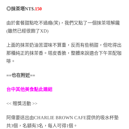
◎抹茶塔NT$.
150
由於套餐甜點吃不過癮(笑)，我們又點了一個抹茶塔解饞
(雖然已經很飽了XD)
上面的抹茶奶油苦澀味不算重，反而有些稍甜，但吃得出
那種純正的抹茶香。塔皮香脆，整體來說適合下午茶配咖
啡。
==也在附近==
台中其他美食點此連結
<< 贈獎活動 >>
阿偉要送出由CHARLIE BROWN CAFE提供的吸水杯墊
共3個，名額有3名，每人可得1個。