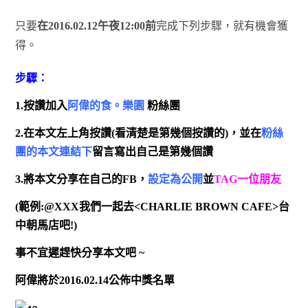
只要
在2016.02.12午夜12:00前
完成下列步驟，就有機會獲
得。
步驟：
1.按讚加入
阿偉的食。樂園
粉絲團
2.在本文左上角按讚(看清楚是第幾個按讚的)，並在
粉絲
團的本文連結下
留言寫出自己是第幾個讚
3.將本文分享在自己的FB，
設定為公開
並
TAG一位朋友
(範例:@XXX我們一起去<CHARLIE BROWN CAFE>台
中朝馬店吧!)
事不宜遲趕快分享本文吧 ~
阿偉將於2016.02.14公佈中獎名單