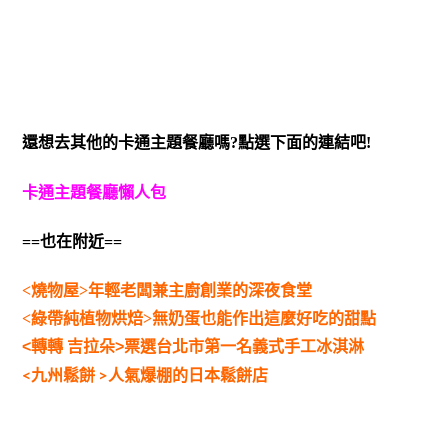
還想去其他的卡通主題餐廳嗎?點選下面的連結吧!
卡通主題餐廳懶人包
==也在附近==
<燒物屋>年輕老闆兼主廚創業的深夜食堂
<綠帶純植物烘焙>無奶蛋也能作出這麼好吃的甜點
<轉轉 吉拉朵>票選台北市第一名義式手工冰淇淋
<九州鬆餅 >人氣爆棚的日本鬆餅店