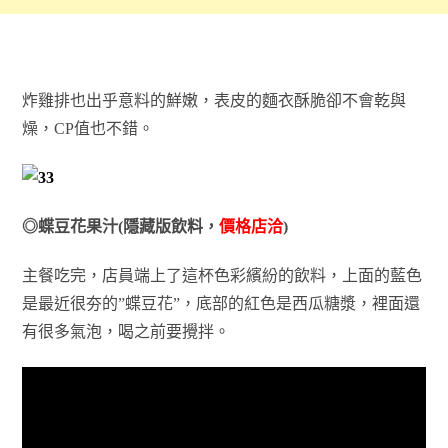
炸雞排也出乎意料的鮮嫩，表皮的麵衣酥脆卻不會乾與
燥，CP值也不錯。
◎蝶豆花果汁(隱藏版飲料，
價格店洽
)
主餐吃完，店員端上了這杯色彩繽紛的飲料，上面的藍色
是最近很夯的”蝶豆花”，底部的紅色是西瓜糖漿，裡面還
有很多氣泡，喝之前要攪拌。