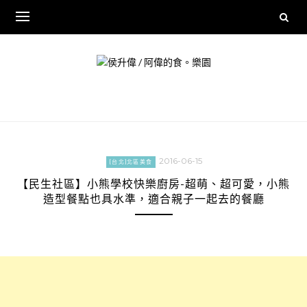
Skip
to
content
2016-06-15
[台北]北區美食
【民生社區】小熊學校快樂廚房-超萌、超可愛，小熊
造型餐點也具水準，適合親子一起去的餐廳