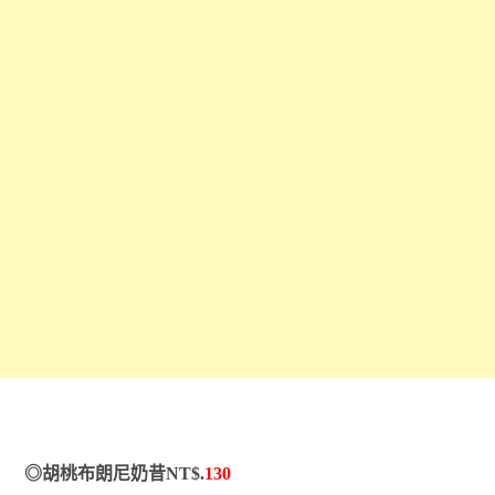
◎胡桃布朗尼奶昔NT$.
130