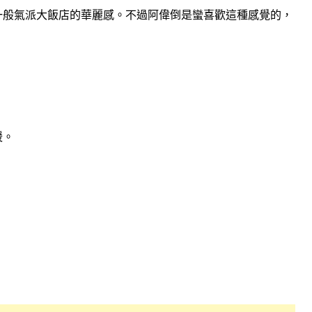
一般氣派大飯店的華麗感。不過阿偉倒是蠻喜歡這種感覺的，
。
暖。
。