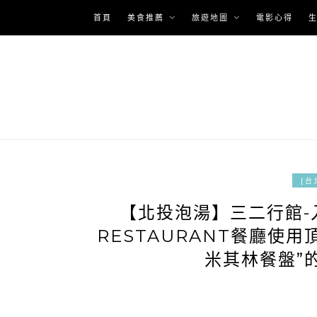
Skip
首頁
美食推薦
旅遊地圖
電影心得
to
content
[台
【北投泡湯】三二行館-
RESTAURANT餐廳使用
米其林餐盤”