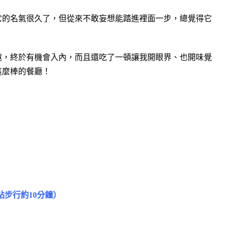
聞它的名氣很久了，但從來不敢妄想能踏進裡面一步，總覺得它
邀，終於有機會入內，而且還吃了一頓讓我開眼界、也開味覺
這麼棒的餐廳！
站步行約10分鐘）