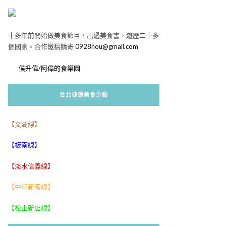
十多年前開始做美食節目，出過美食書，遊歷二十多
個國家。合作邀稿請寄
0928hou@gmail.com
侯升偉/阿偉的食樂園
台北捷運美食分類
【文湖線】
【板南線】
【淡水信義線】
【中和新蘆線】
【松山新店線】