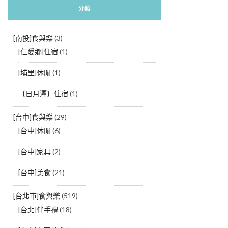
分類
[南投]食與樂
(3)
[仁愛鄉]住宿
(1)
[埔里]休閒
(1)
〔日月潭〕住宿
(1)
[台中]食與樂
(29)
[台中]休閒
(6)
[台中]家具
(2)
[台中]美食
(21)
[台北市]食與樂
(519)
[台北]伴手禮
(18)