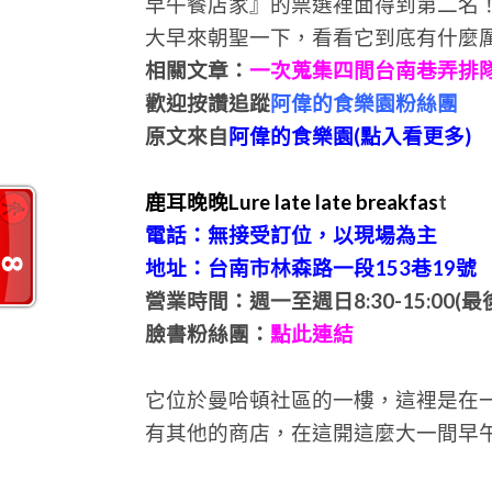
早午餐店家』的票選裡面得到第二名
大早來朝聖一下，看看它到底有什麼
相關文章：
一次蒐集四間台南巷弄排
歡迎按讚追蹤
阿偉的食樂園粉絲團
原文來自
阿偉的食樂園(點入看更多)
鹿耳晚晚Lure late late breakfas
t
電話：無接受訂位，以現場為主
地址：台南市林森路一段153巷19號
營業時間：週一至週日8:30-15:00(最後
臉書粉絲團：
點此連結
它位於曼哈頓社區的一樓，這裡是在
有其他的商店，在這開這麼大一間早