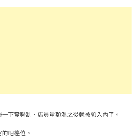
掃一下實聯制、店員量額溫之後就被領入內了。
窗的吧檯位。