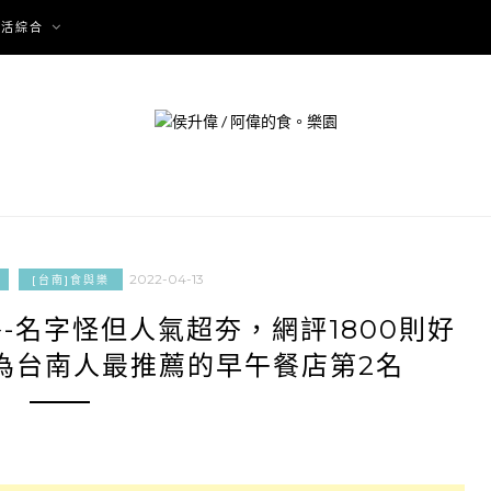
生活綜合
2022-04-13
[台南]食與樂
-名字怪但人氣超夯，網評1800則好
選為台南人最推薦的早午餐店第2名