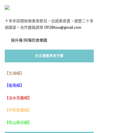
十多年前開始做美食節目，出過美食書，遊歷二十多
個國家。合作邀稿請寄
0928hou@gmail.com
侯升偉/阿偉的食樂園
台北捷運美食分類
【文湖線】
【板南線】
【淡水信義線】
【中和新蘆線】
【松山新店線】