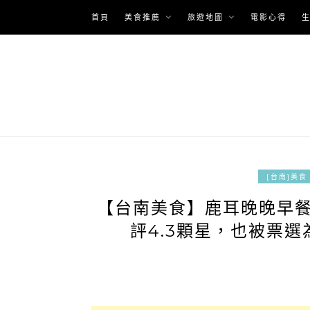
Skip
首頁
美食推薦
旅遊地圖
電影心得
to
content
[台南]美食
【台南美食】鹿耳晚晚早餐
評4.3顆星，也被票