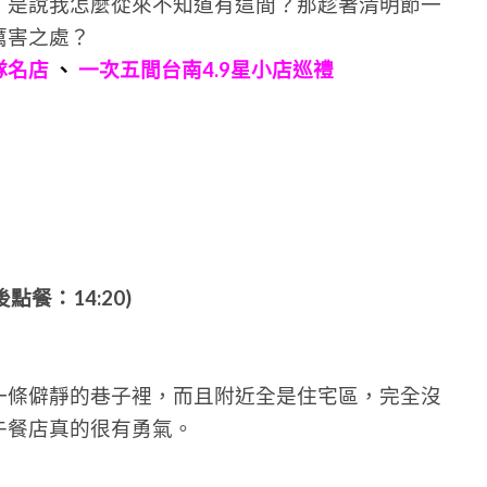
！是說我怎麼從來不知道有這間？那趁著清明節一
厲害之處？
隊名店
、
一次五間台南4.9星小店巡禮
點餐：14:20)
一條僻靜的巷子裡，而且附近全是住宅區，完全沒
午餐店真的很有勇氣。