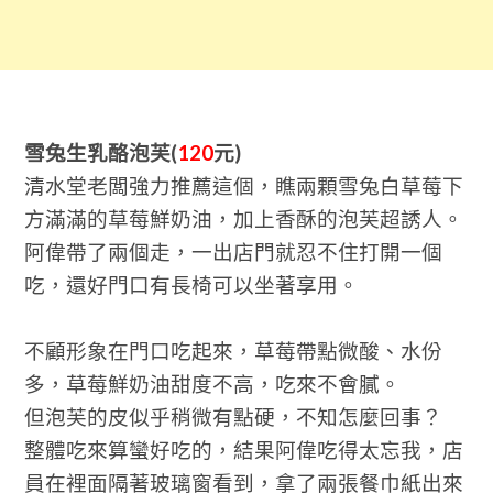
雪兔生乳酪泡芙(
120
元)
清水堂老闆強力推薦這個，瞧兩顆雪兔白草莓下
方滿滿的草莓鮮奶油，加上香酥的泡芙超誘人。
阿偉帶了兩個走，一出店門就忍不住打開一個
吃，還好門口有長椅可以坐著享用。
不顧形象在門口吃起來，草莓帶點微酸、水份
多，草莓鮮奶油甜度不高，吃來不會膩。
但泡芙的皮似乎稍微有點硬，不知怎麼回事？
整體吃來算蠻好吃的，結果阿偉吃得太忘我，店
員在裡面隔著玻璃窗看到，拿了兩張餐巾紙出來