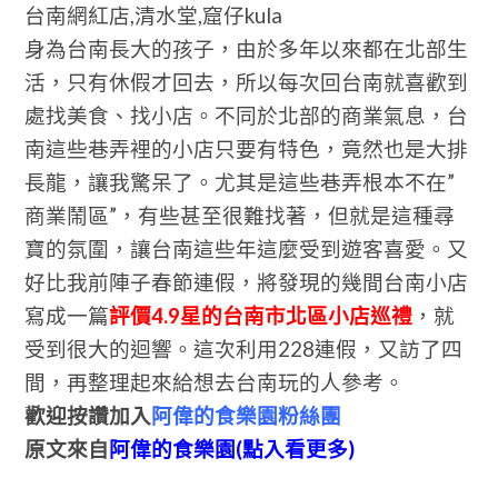
台南網紅店,清水堂,窟仔kula
身為台南長大的孩子，由於多年以來都在北部生
活，只有休假才回去，所以每次回台南就喜歡到
處找美食、找小店。不同於北部的商業氣息，台
南這些巷弄裡的小店只要有特色，竟然也是大排
長龍，讓我驚呆了。尤其是這些巷弄根本不在”
商業鬧區”，有些甚至很難找著，但就是這種尋
寶的氛圍，讓台南這些年這麼受到遊客喜愛。又
好比我前陣子春節連假，將發現的幾間台南小店
寫成一篇
評價4.9星的台南市北區小店巡禮
，就
受到很大的迴響。這次利用228連假，又訪了四
間，再整理起來給想去台南玩的人參考。
歡迎按讚加入
阿偉的食樂園粉絲團
原文來自
阿偉的食樂園(點入看更多)