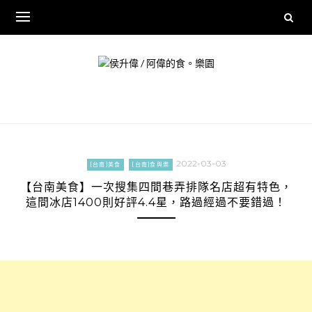
Skip
to
content
2022-03-03
[台南]美食
[台南]食與樂
【台南美食】一次搜集四間巷弄排隊名店超有特色，
這間冰店1400則好評4.4星，路過經過不要錯過！