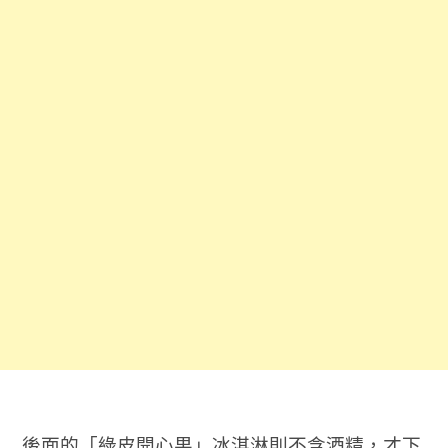
後面的「綠皮開心果」冰淇淋則不含酒精，才下