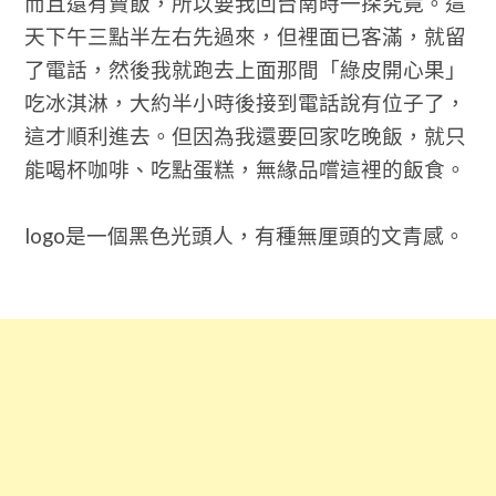
而且還有賣飯，所以要我回台南時一探究竟。這
天下午三點半左右先過來，但裡面已客滿，就留
了電話，然後我就跑去上面那間「綠皮開心果」
吃冰淇淋，大約半小時後接到電話說有位子了，
這才順利進去。但因為我還要回家吃晚飯，就只
能喝杯咖啡、吃點蛋糕，無緣品嚐這裡的飯食。
logo是一個黑色光頭人，有種無厘頭的文青感。