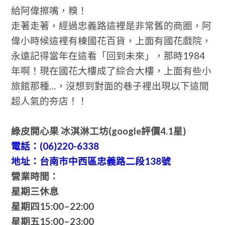
給阿偉擦嘴，糗！
走著走著，經過忠義路這裡是非常舊的商圈，阿
偉小時候這裡有棟國花百貨，上面有國花戲院，
永遠記得當年在這看「回到未來」，那時1984
年啊！現在國花大樓成了綜合大樓，上面有些小
旅館那種…，沒想到對面的巷子裡出現以下這間
超人氣的夯店！！
綠皮開心果 冰淇淋工坊(google評價4.1星)
電話：(06)220-6338
地址：台南市中西區忠義路二段138號
營業時間：
星期三休息
星期四
15:00–22:00
星期五
15:00–23:00