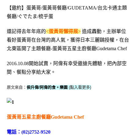
【邀約】蛋黃哥/蛋黃哥餐廳/GUDETAMA/台北卡通主題
餐廳/ぐでたま/梳乎蛋
還記得去年年底的
<蛋黃哥懶得展>
造成轟動，主辦單位
看好蛋黃哥在台灣的高人氣，獲得日本三麗鷗授權，在台
北東區開了主題餐廳-蛋黃哥五星主廚餐廳Gudetama Chef
2016.10.08開始試賣，阿偉有幸受邀搶先體驗，把內部空
間、餐點分享給大家。
原文來自：
侯升偉/阿偉的食。樂園
(點入看更多)
蛋黃哥五星主廚餐廳Gudetama Chef
電話：(02)2752-9520