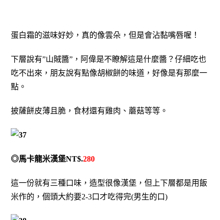
蛋白霜的滋味好妙，真的像雲朵，但是會沾黏嘴唇喔！
下層說有”山賊醬”，阿偉是不瞭解這是什麼醬？仔細吃也
吃不出來，朋友說有點像胡椒餅的味道，好像是有那麼一
點。
披薩餅皮薄且脆，食材還有雞肉、蘑菇等等。
◎馬卡龍米漢堡NT$.
280
這一份就有三種口味，造型很像漢堡，但上下層都是用飯
米作的，個頭大約要2-3口才吃得完(男生的口)