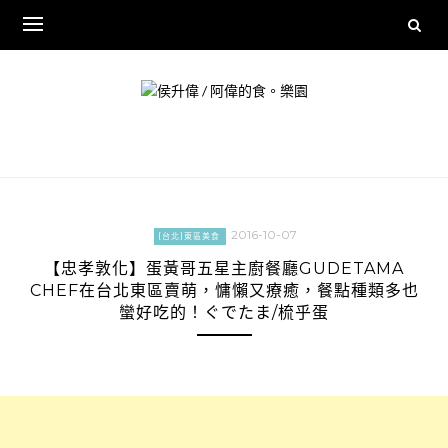
Skip
to
content
2016-10-07
[台北]東區美食
【忠孝敦化】蛋黃哥五星主廚餐廳GUDETAMA
CHEF在台北東區賣萌，慵懶又療癒，餐點種類多也
蠻好吃的！ぐでたま/梳乎蛋