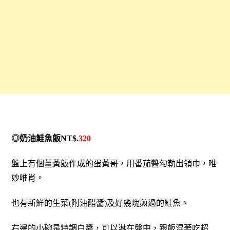
◎奶油鮭魚飯NT$.
320
盤上有個薑黃飯作成的蛋黃哥，用番茄醬勾勒出領巾，唯
妙唯肖。
也有新鮮的生菜(附油醋醬)及好幾塊煎過的鮭魚。
右邊的小碗是特調白醬，可以淋在盤中，跟飯混著吃超