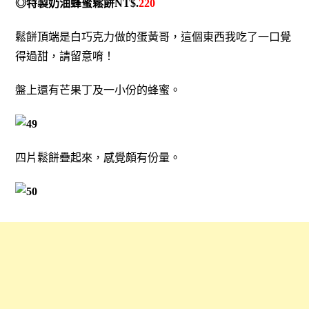
◎特製奶油蜂蜜鬆餅NT$.
220
鬆餅頂端是白巧克力做的蛋黃哥，這個東西我吃了一口覺
得過甜，請留意唷！
盤上還有芒果丁及一小份的蜂蜜。
四片鬆餅疊起來，感覺頗有份量。