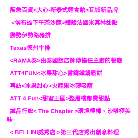
阪急百貨<大心-新泰式麵食館>瓦城新品牌
<侯布雄下午茶沙龍>體驗法國米其林甜點
勝勢伊勢路豬排
Texas德州牛排
<RAMA泰>由泰國飯店師傅擔任主廚的餐廳
ATT4FUN<冰果甜心>嘗鑄鐵鍋鬆餅
再訪<冰果甜心>火龍果冰磚吸睛
ATT 4 Fun<甜蜜王國>整層樓都賣甜點
誠品行旅< The Chapter >環境極棒、沙嗲極美
味
< BELLINI威秀店 >第三代店秀出創意料理