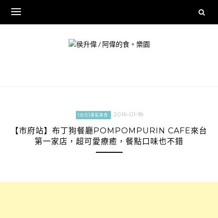
Skip
to
content
2016-01-18
[台北]東區美食
【市府站】布丁狗餐廳POMPOMPURIN CAFE來台
第一家店，超可愛療癒，餐點口味也不錯