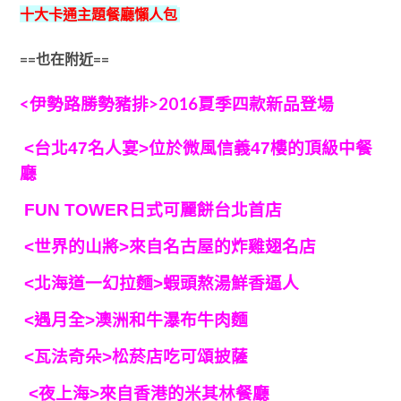
十大卡通主題餐廳懶人包
==也在附近==
<伊勢路勝勢豬排>2016夏季四款新品登場
<台北47名人宴>位於微風信義47樓的頂級中餐
廳
FUN TOWER日式可麗餅台北首店
<世界的山將>來自名古屋的炸雞翅名店
<北海道一幻拉麵>蝦頭熬湯鮮香逼人
<遇月全>澳洲和牛瀑布牛肉麵
<瓦法奇朵>松菸店吃可頌披薩
<夜上海>來自香港的米其林餐廳