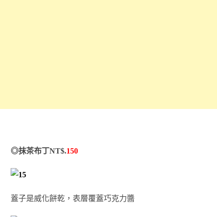
◎抹茶布丁NT$.
150
蓋子是威化餅乾，表層覆蓋巧克力醬