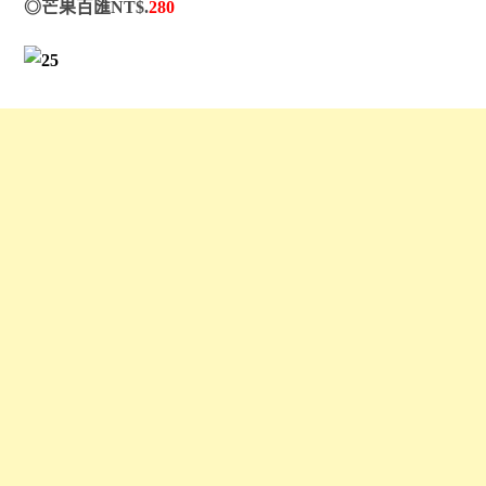
◎芒果百匯NT$.
280