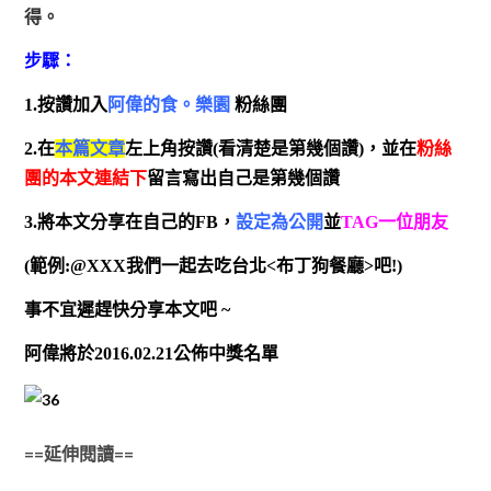
得。
步驟：
1.按讚加入
阿偉的食。樂園
粉絲團
2.在
本篇文章
左上角按讚(看清楚是第幾個讚)，並在
粉絲
團的本文連結下
留言寫出自己是第幾個讚
3.將本文分享在自己的FB，
設定為公開
並
TAG一位朋友
(範例:@XXX我們一起去吃台北<布丁狗餐廳>吧!)
事不宜遲趕快分享本文吧 ~
阿偉將於2016.02.21公佈中獎名單
==延伸閱讀==