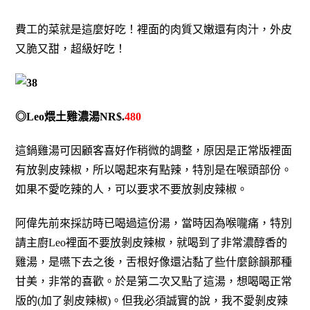
費工的菜就是這麼好吃！裡面的肉質又嫩還有肉汁，外皮
又脆又甜，超級好吃！
◎Leo煨土雞濃湯NR$.
480
這鍋雞湯可因顧客喜好作稍微的調整，原因是正常版裡面
有放剝皮辣椒，所以喝起來有點辣，特別是在喉頭部份。
如果不愛吃辣的人，可以要求不要放剝皮辣椒。
阿偉先前來採訪時已喝過這份湯，當時因為喉嚨痛，特別
請主廚Leo裡面不要放剝皮辣椒，就喝到了非常濃醇香的
雞湯，是嚥下去之後，舌根好像還沾黏了些什麼餘韻那種
甘美，非常的喜歡。於是第二次又點了這湯，想喝喝正常
版的(加了剝皮辣椒)。但我必須誠實的說，我不愛剝皮辣