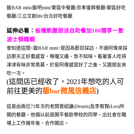
飯BAR mini/飯吧mini/東區中餐廳/忠孝復興餐廳/東區好吃
餐廳/三立文創life/台北好吃餐廳
延伸必看：
板橋凱撒朋派自助餐加100獨享一隻
波士頓龍蝦
會知道這間<飯BAR mini>是因為節目採訪，不過阿偉來採
訪那天正好重感冒，喉嚨又痛、食不知味。看著客人吃得
津津有味非常羨慕，於是阿偉感冒好了之後，又跟朋友來
吃一次。
(這間店已經收了，2021年想吃的人可
前往更美的
飯bar微風信義店
)
這是由兩位73年次的老闆曾紹謙(Dennis)及李宥賢(Leo)所
開的餐廳，他倆以前是開平餐飲學校的同學，出社會在職
場上工作幾年後，合作開店。