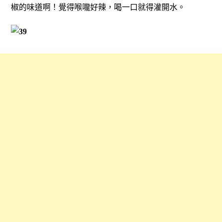
椒的味道啊！覺得喉嚨好辣，喝一口就得灌開水。