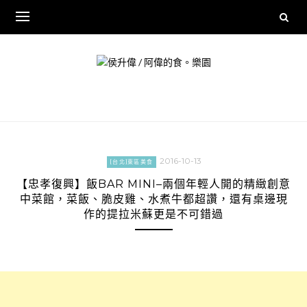
Skip
to
content
2016-10-13
[台北]東區美食
【忠孝復興】飯BAR MINI–兩個年輕人開的精緻創意
中菜館，菜飯、脆皮雞、水煮牛都超讚，還有桌邊現
作的提拉米蘇更是不可錯過