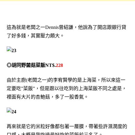
這為就是老闆之一Dennis曾紹謙，他說為了開店跟銀行貸
了好多錢，其實壓力頗大。
◎胡同野菌菇菜飯NT$.
228
由於主廚(老闆之一)的李宥賢學的是上海菜，所以來這一
定要吃”菜飯”，但是跟以往吃到的上海菜飯不同之處是，
裡面有大片的杏鮑菇，多了一股香氣。
再來就是它的米粒好像都包著一層膜，帶著些許濕潤度的
口感，大概是我吃過最好吃的菜飯前三名了。