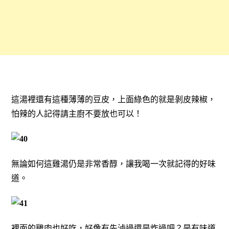
這湯裡還有這種薄薄的豆皮，上面綠色的就是剝皮辣椒，
怕辣的人記得請主廚不要放也可以！
無論如何這雞湯仍是非常香醇，讓我喝一次就記得的好味
道。
裡面的雞肉也好吃，好像有先滷過還是炸過吧？是有味道