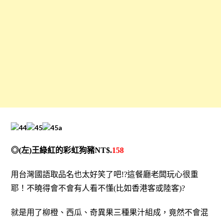
◎(左)王綠紅的彩虹狗豬NT$.
158
用台灣國語取品名也太好笑了吧!?這餐廳老闆玩心很重
耶！不曉得會不會有人看不懂(比如香港客或陸客)?
就是用了柳橙、西瓜、奇異果三種果汁組成，竟然不會混