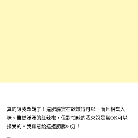
真的讓我改觀了！這肥腸實在軟嫩得可以，而且相當入
味。雖然滿滿的紅辣椒，但對怕辣的我來說是蠻OK可以
接受的。我願意給這道肥腸90分！