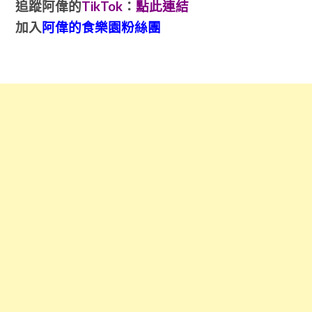
追蹤阿偉的
TikTok
：
點此連結
加入
阿偉的食樂園粉絲團