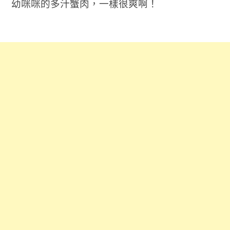
幼咪咪的多汁蟹肉，一樣很爽啊！