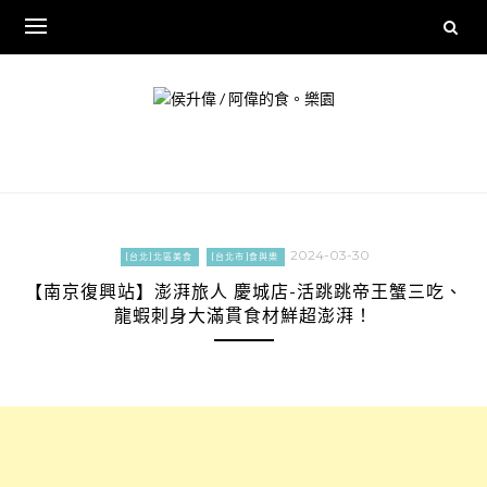
Skip
to
content
2024-03-30
[台北]北區美食
[台北市]食與樂
【南京復興站】澎湃旅人 慶城店-活跳跳帝王蟹三吃、
龍蝦刺身大滿貫食材鮮超澎湃！