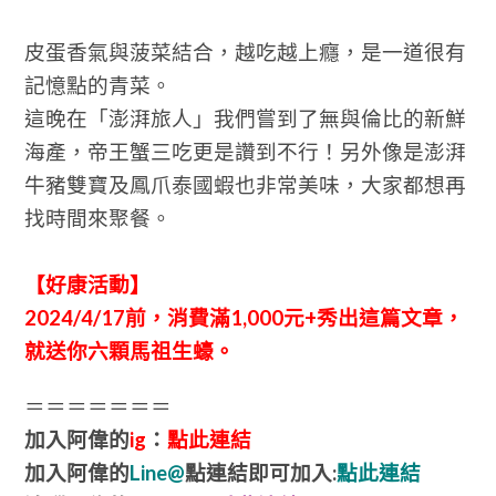
皮蛋香氣與菠菜結合，越吃越上癮，是一道很有
記憶點的青菜。
這晚在「澎湃旅人」我們嘗到了無與倫比的新鮮
海產，帝王蟹三吃更是讚到不行！另外像是
澎湃
牛豬雙寶及
鳳爪泰國蝦也非常美味，大家都想再
找時間來聚餐。
【好康活動】
2024/4/17前，消費滿1,000元+秀出這篇文章，
就送你六顆馬祖生蠔。
＝＝＝＝＝＝＝
加入阿偉的
ig
：
點此連結
加入阿偉的
Line@
點連結即可加入:
點此連結