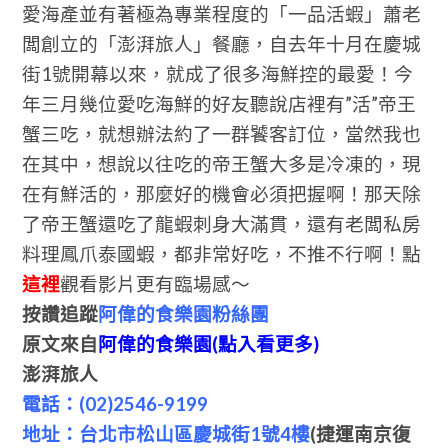
愛海產並有著極為專業程度的「一品活蝦」蕭老
闆創立的「澎湃旅人」餐廳，自去年十月在慶城
街1號開幕以來，就成了很多海鮮控的最愛！今
年三月幾位愛吃海鮮的好友聽說店裡有”活”帝王
蟹三吃，就想辦法約了一群饕客訂位，當然我也
在其中，想說以往吃的帝王蟹大多是冷凍的，現
在有鮮活的，那麼好的機會必須把握啊！那天除
了帝王蟹還吃了龍蝦刺身大滿貫，還有老闆私房
料理鳳爪泰國蝦，都非常好吃，不推不行啊！點
這裡
觀看影片更有臨場感～
按讚追蹤
阿偉的食樂園粉絲團
原文來自
阿偉的食樂園(點入看更多)
澎湃旅人
電話：(02)2546-9199
地址：台北市松山區慶城街1號4樓
(捷運南京復