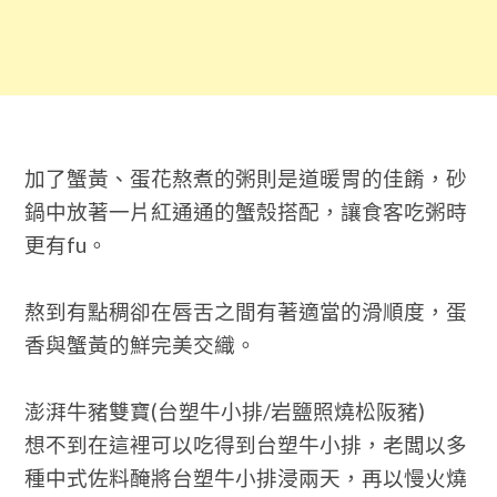
加了蟹黃、蛋花熬煮的粥則是道暖胃的佳餚，砂
鍋中放著一片紅通通的蟹殼搭配，讓食客吃粥時
更有fu。
熬到有點稠卻在唇舌之間有著適當的滑順度，蛋
香與蟹黃的鮮完美交織。
澎湃牛豬雙寶
(
台塑牛小排
/
岩鹽照燒松阪豬
)
想不到在這裡可以吃得到台塑牛小排，老闆
以多
種中式佐料醃將台塑牛小排浸兩天，再以慢火燒