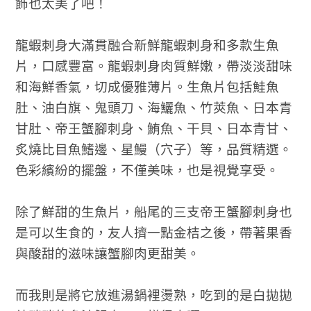
飾也太美了吧！
龍蝦刺身大滿貫融合新鮮龍蝦刺身和多款生魚
片，口感豐富。龍蝦刺身肉質鮮嫩，帶淡淡甜味
和海鮮香氣，切成優雅薄片。生魚片包括鮭魚
肚、油白旗、鬼頭刀、海鱺魚、竹莢魚、日本青
甘肚、帝王蟹腳刺身、鮪魚、干貝、日本青甘、
炙燒比目魚鰭邊、星鰻（穴子）等，品質精選。
色彩繽紛的擺盤，不僅美味，也是視覺享受。
除了鮮甜的生魚片，船尾的三支帝王蟹腳刺身也
是可以生食的，友人擠一點金桔之後，帶著果香
與酸甜的滋味讓蟹腳肉更甜美。
而我則是將它放進湯鍋裡燙熟，吃到的是白拋拋