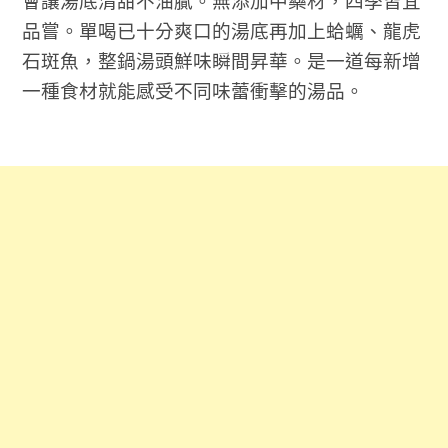
會讓
湯底清甜不油膩。
無添加中藥材，四季皆宜
品嘗。單喝已十分爽口的湯底再加上蛤蠣、龍虎
石斑魚，整鍋湯頭鮮味瞬間昇華。是一道每新增
一種食材就能感受不同味蕾衝擊的湯品。