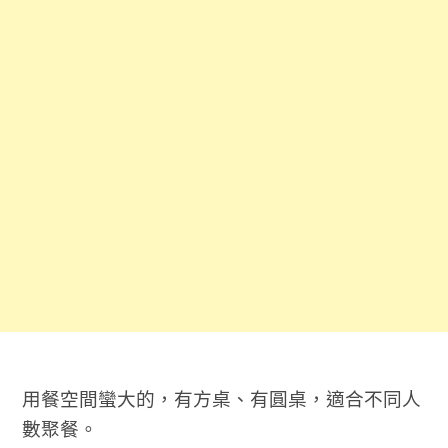
用餐空間蠻大的，有方桌、有圓桌，適合不同人
數聚餐。