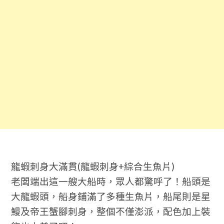
龍蝦刺身大滿貫
(
龍蝦刺身
+
綜合生魚片
)
老闆端出這一艘大船時，眾人都驚呼了！船頭是
大龍蝦頭，船身鋪滿了多種生魚片，船尾則是星
鰻及帝王蟹腳刺身，整個不僅澎派，配色加上裝