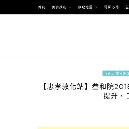
Skip
首頁
美食推薦
旅遊地圖
電影心得
to
content
[台北]東區美
【忠孝敦化站】叁和院201
提升，