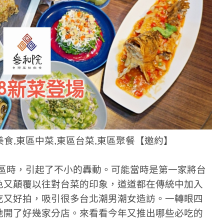
美食,東區中菜,東區台菜,東區聚餐【邀約】
區時，引起了不小的轟動。可能當時是第一家將台
色又顛覆以往對台菜的印象，道道都在傳統中加入
吃又好拍，吸引很多台北潮男潮女造訪。一轉眼四
地開了好幾家分店。來看看今年又推出哪些必吃的