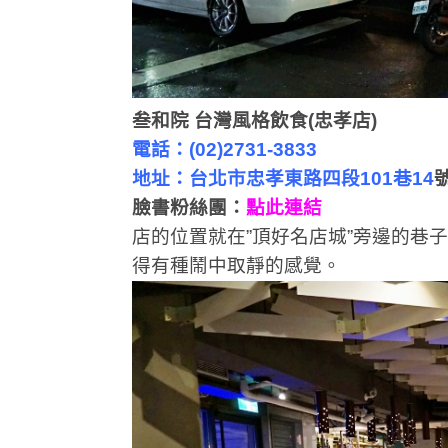
叁和院 台灣風格飲食(忠孝店)
電話：(02)2731-3833
地址：台北市忠孝東路四段101巷14
臉書粉絲團：
點此連結
店的位置就在”頂好名店城”旁邊的巷
得有種鬧中取靜的感覺。