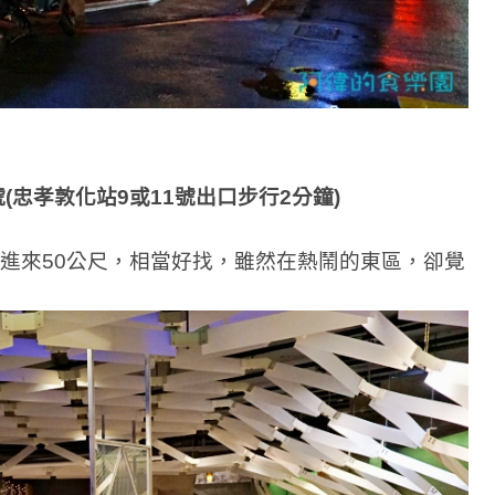
號(忠孝敦化站9或11號出口步行2分鐘)
子進來50公尺，相當好找，雖然在熱鬧的東區，卻覺