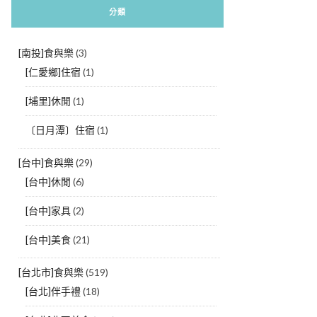
分類
[南投]食與樂
(3)
[仁愛鄉]住宿
(1)
[埔里]休閒
(1)
〔日月潭〕住宿
(1)
[台中]食與樂
(29)
[台中]休閒
(6)
[台中]家具
(2)
[台中]美食
(21)
[台北市]食與樂
(519)
[台北]伴手禮
(18)