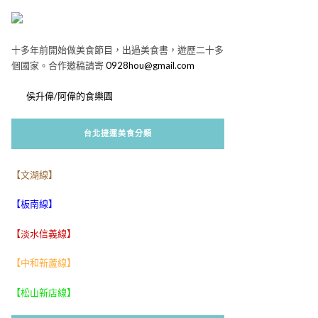
十多年前開始做美食節目，出過美食書，遊歷二十多
個國家。合作邀稿請寄
0928hou@gmail.com
侯升偉/阿偉的食樂園
台北捷運美食分類
【文湖線】
【板南線】
【淡水信義線】
【中和新蘆線】
【松山新店線】