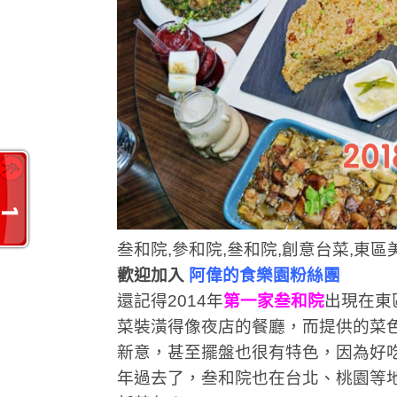
叁和院,參和院,叄和院,創意台菜,東區
歡迎加入
阿偉的食樂園粉絲團
還記得2014年
第一家叁和院
出現在東
菜裝潢得像夜店的餐廳，而提供的菜
新意，甚至擺盤也很有特色，因為好
年過去了，叁和院也在台北、桃園等