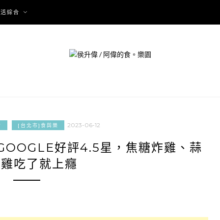
生活綜合
2023-06-12
食
[台北市]食與樂
OOGLE好評4.5星，焦糖炸雞、蒜
炸雞吃了就上癮