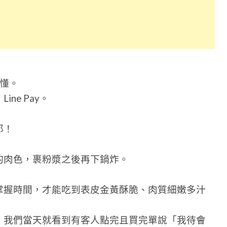
懂。
ne Pay。
耶！
的肉色，裹粉漿之後再下鍋炸。
掌握時間，才能吃到表皮金黃酥脆、肉質細嫩多汁
，我們當天就看到有客人點完且買完單說「我待會