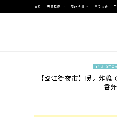
Skip
首頁
美食推薦
旅遊地圖
電影心得
to
content
[台北]南區美
【臨江街夜市】暖男炸雞-G
香