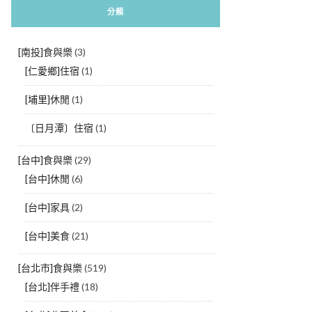
分類
[南投]食與樂
(3)
[仁愛鄉]住宿
(1)
[埔里]休閒
(1)
〔日月潭〕住宿
(1)
[台中]食與樂
(29)
[台中]休閒
(6)
[台中]家具
(2)
[台中]美食
(21)
[台北市]食與樂
(519)
[台北]伴手禮
(18)