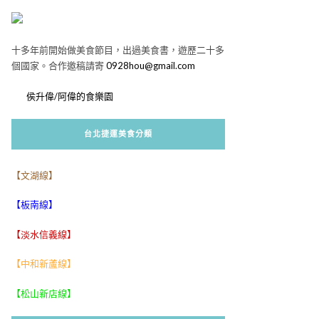
十多年前開始做美食節目，出過美食書，遊歷二十多
個國家。合作邀稿請寄
0928hou@gmail.com
侯升偉/阿偉的食樂園
台北捷運美食分類
【文湖線】
【板南線】
【淡水信義線】
【中和新蘆線】
【松山新店線】