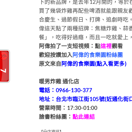
下的新品牌，是去年12月開的，等
買了幾袋炸雞再配些啤酒就能跟親友歡
合慶生、過節假日、打牌、追劇時吃
偉這天點了兩種招牌：焦糖炸雞、蒜
餐」，吃得好過癮，而且一吃就愛上
阿偉拍了一支短視頻：點
這裡
觀看
歡迎按讚加入
阿偉的食樂園粉絲團
原文來自
阿偉的食樂園(點入看更多)
暖男炸雞 通化店
電話：0966-130-377
地址：台北市臨江街105號(近通化街口
營業時間：17:30-01:00
臉書粉絲團：
點此連結
【分店資訊】