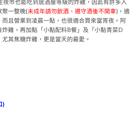
於在夜市也能吃到居酒屋等級的炸雞，因此有許多人
聚一整晚(
未成年請勿飲酒、遵守酒後不開車
)，適
。而且營業到凌晨一點，也很適合買來當宵夜。阿
香炸雞，再加點「小點配料B餐」及「小點青菜D
，尤其焦糖炸雞，更是當天的最愛。
)