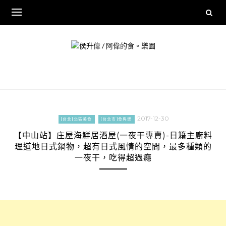
Skip
to
content
2017-12-30
[台北]北區美食
[台北市]食與樂
【中山站】庄屋海鮮居酒屋(一夜干專賣)-日籍主廚料
理道地日式鍋物，超有日式風情的空間，最多種類的
一夜干，吃得超過癮