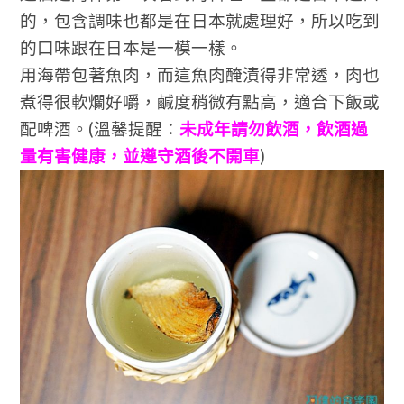
的，包含調味也都是在日本就處理好，所以吃到
的口味跟在日本是一模一樣。
用海帶包著魚肉，而這魚肉醃漬得非常透，肉也
煮得很軟爛好嚼，鹹度稍微有點高，適合下飯或
配啤酒。(
溫馨提醒：
未成年請勿飲酒，飲酒過
量有害健康，並遵守酒後不開車
)