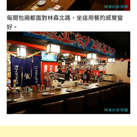
每間包廂都面對林森北路，坐這用餐的感覺蠻
好。