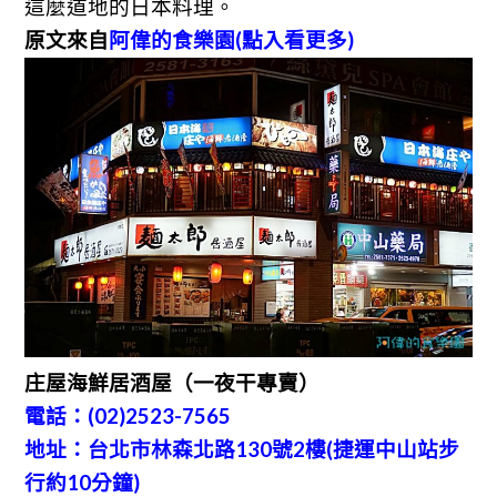
這麼道地的日本料理。
原文來自
阿偉的食樂園(點入看更多)
庄屋海鮮居酒屋（一夜干專賣）
電話：(02)2523-7565
地址：台北市林森北路130號2樓(捷運中山站步
行約10分鐘)