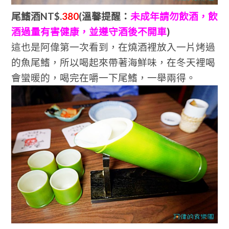
尾鰭酒
NT$.
380
(
溫馨提醒：
未成年請勿飲酒，飲
酒過量有害健康，並遵守酒後不開車
)
這也是阿偉第一次看到，在燒酒裡放入一片烤過
的魚尾鰭，所以喝起來帶著海鮮味，在冬天裡喝
會蠻暖的，喝完在嚼一下尾鰭，一舉兩得。