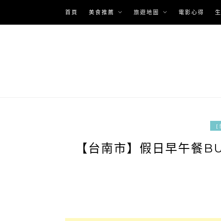
Skip
首頁
美食推薦
旅遊地圖
電影心得
to
content
[
【台南市】假日早午餐BUF