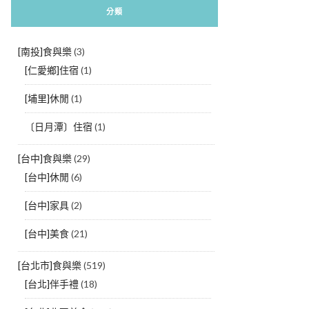
分類
[南投]食與樂
(3)
[仁愛鄉]住宿
(1)
[埔里]休閒
(1)
〔日月潭〕住宿
(1)
[台中]食與樂
(29)
[台中]休閒
(6)
[台中]家具
(2)
[台中]美食
(21)
[台北市]食與樂
(519)
[台北]伴手禮
(18)