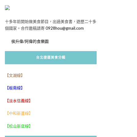
十多年前開始做美食節目，出過美食書，遊歷二十多
個國家。合作邀稿請寄
0928hou@gmail.com
侯升偉/阿偉的食樂園
台北捷運美食分類
【文湖線】
【板南線】
【淡水信義線】
【中和新蘆線】
【松山新店線】