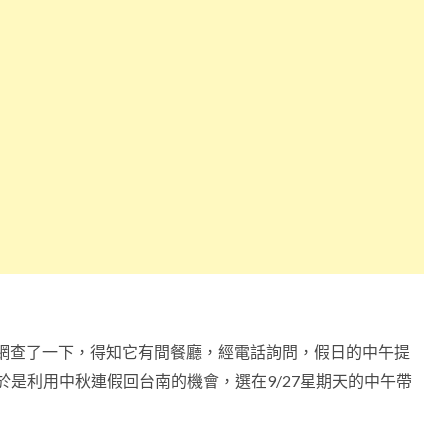
，上網查了一下，得知它有間餐廳，經電話詢問，假日的中午提
種。於是利用中秋連假回台南的機會，選在9/27星期天的中午帶