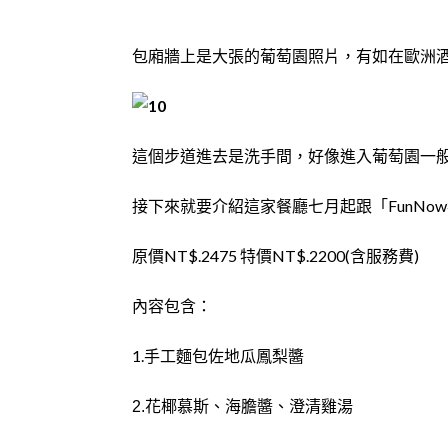
包廂牆上是大張的葡萄園照片，有如在歐洲
這個步道進去是洗手間，好像進入葡萄園一
接下來就要介紹這家餐廳七月起跟「FunNo
原價NT$.2475 特價NT$.2200(含服務費)
內容包含：
1.手工麵包佐地瓜鳳梨醬
2.花椰慕斯、海膽醬、澄清雞湯