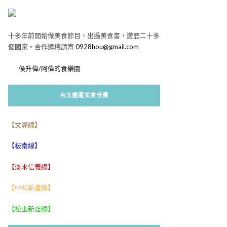
十多年前開始做美食節目，出過美食書，遊歷二十多
個國家。合作邀稿請寄
0928hou@gmail.com
侯升偉/阿偉的食樂園
台北捷運美食分類
【文湖線】
【板南線】
【淡水信義線】
【中和新蘆線】
【松山新店線】