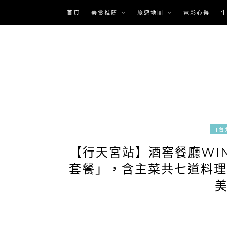
Skip
首頁
美食推薦
旅遊地圖
電影心得
to
content
[台
【行天宮站】酒窖餐廳WIN
套餐」，含主菜共七道料理，