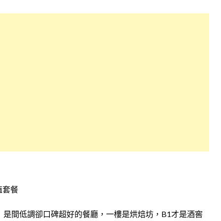
超值套餐
ful」是間低調卻口碑超好的餐廳，一樓是烘焙坊，B1才是酒窖