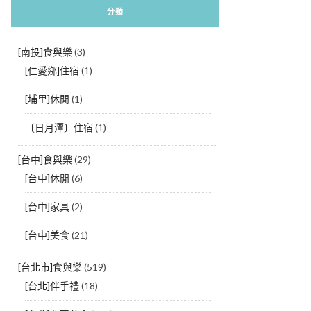
分類
[南投]食與樂
(3)
[仁愛鄉]住宿
(1)
[埔里]休閒
(1)
〔日月潭〕住宿
(1)
[台中]食與樂
(29)
[台中]休閒
(6)
[台中]家具
(2)
[台中]美食
(21)
[台北市]食與樂
(519)
[台北]伴手禮
(18)