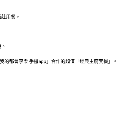
酒莊用餐。
般。
w我的都會享樂 手機app」合作的超值「經典主廚套餐」。