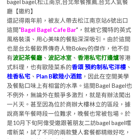
bagel bagel,松江南京,台北聚餐推薦,台北人氣餐
廳【邀約】
還記得兩年前，被友人帶去松江南京站6號出口
這間”
Bagel Bagel Cafe Bar
“，就被它獨特的英式
風格裝潢、用心美味的餐點深深吸引。由於這間
也是台北餐飲界傳奇人物Bokey的傑作，他不但
有
波記茶餐廳
、
波記冰室
、
香港私宅打邊爐
等港
式料理，也有歐陸菜系的
香頌 預約制私宅洋樓
、
桂香私宅
、
Plan B歐陸小酒館
，因此在空間美學
及餐點口味上有相當的水準。這間Bagel Bagel也
不例外，無論外在競爭多激烈，就是有辦法闖出
一片天。甚至因為位於商辦大樓林立的區段，據
說商業午餐時段一位難求，晚餐也常被包場。於
是10月下旬阿偉受邀跟著朋友二訪bagel bagel嚐
嚐新菜，試了不同的兩款雙人套餐都精緻好吃，