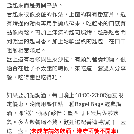
疊起來而是攤開平放。
看起來很像披薩的作法，上面的料有番茄片，還
有烤過的豬肉再用手撕成碎末，吃起來的口感有
點像肉鬆。再加上滿滿的起司焗烤，趁熱吃會聞
到濃濃的起司香。加上鬆軟溫熱的麵包，在口中
咀嚼相當滿足。
盤上還有薯條與生菜沙拉，有顧到營養均衡。很
適合在肚子不太餓的時候，來吃這一套雙人分享
餐，吃得飽也吃得巧。
如果要加點調酒，每日晚上18:00-23:00酒友限
定優惠，晚間用餐任點一種Bagel Bagel經典調
酒，
即“送”下酒好夥伴：墨西哥玉米片佐莎莎
醬。多人聚餐喝不夠，歡迎選配香迪特調買一壼
送一壼。(
未成年請勿飲酒，遵守酒後不開車
)