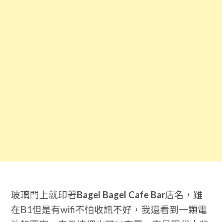
玻璃門上就印著
Bagel Bagel Cafe
Bar
店名，雖
在B1但是有wifi不怕收訊不好，我還看到一顆電