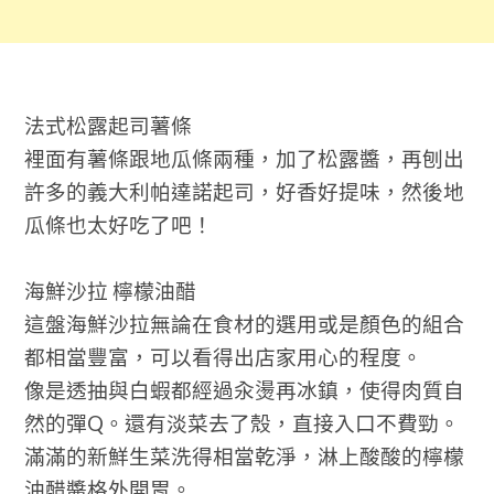
法式松露起司薯條
裡面有薯條跟地瓜條兩種，加了松露醬，再刨出
許多的義大利帕達諾起司，好香好提味，然後地
瓜條也太好吃了吧！
海鮮沙拉 檸檬油醋
這盤海鮮沙拉無論在食材的選用或是顏色的組合
都相當豐富，可以看得出店家用心的程度。
像是透抽與白蝦都經過汆燙再冰鎮，使得肉質自
然的彈Q。還有淡菜去了殼，直接入口不費勁。
滿滿的新鮮生菜洗得相當乾淨，淋上酸酸的檸檬
油醋醬格外開胃。