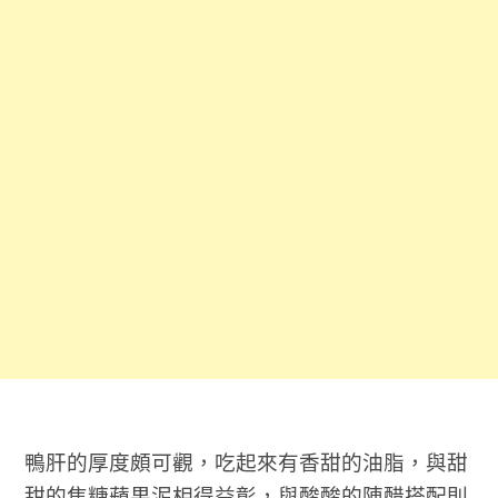
鴨肝的厚度頗可觀，吃起來有香甜的油脂，與甜
甜的焦糖蘋果泥相得益彰，與酸酸的陳醋搭配則