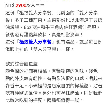
NT$.
2900
/2人＝＝
這份「極致雙人分享餐」比前面的「雙人分享
餐」多了三樣前菜，主菜部份也以北海道干貝奶
油燉飯、8oz澳洲和牛三角肉佐紅酒醬汁呈現，
餐後還有甜點與飲料，真是相當澎湃！
這份
「
極致雙人分享餐
」
也有湯品，就是每日例
湯跟上述的「雙人分享餐」一樣。
歐式綜合麵包盤
顏色深的裡面有核桃，有種獨特的香味。淺色一
點的外皮較有軔性，有點像法棍的口感，嚼起來
麥香十足。小碟裡的是店家自製的橄欖醬，沾著
吃有種歐式風情。另外也可塗抹奶油，則是我們
比較常吃到的搭配，兩種都值得一試。