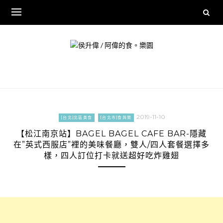
Skip
to
content
2019-11-10
[台北]北區美食
[台北市]食與樂
【松江南京站】BAGEL BAGEL CAFE BAR-隱藏
在”英式西服店”裡的美味餐廳，雙人/四人套餐選擇多
樣，四人訂位打卡就送超好吃炸雞翅