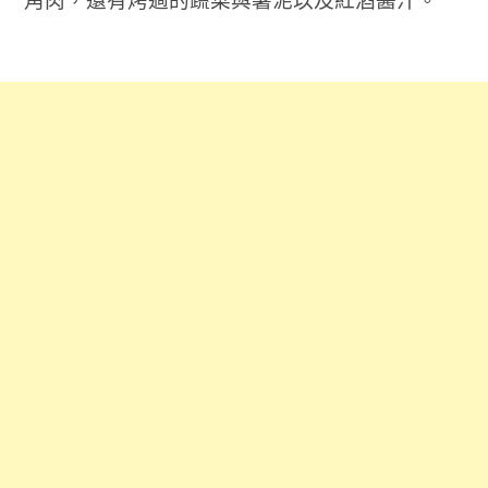
角肉，還有烤過的蔬菜與薯泥以及紅酒醬汁。