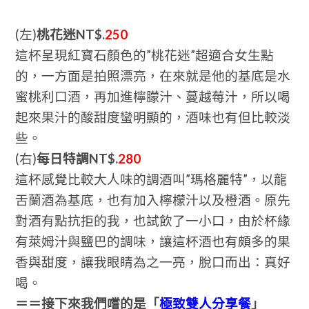
(左)
桃花迷NT$.
250
這杯呈現紅寶石顏色的”桃花迷”超適合女生點
的，一方面是拍照漂亮，在來就是他的基底是水
蜜桃利口酒，再加進檸朦汁、蔓越莓汁，所以喝
起來果汁的酸甜度蠻明顯的，酒味也有但比較淡
些。
(右)
每日特調NT$.
280
這杯感覺比較大人味的調酒叫”瑪格麗特”，以龍
舌蘭酒為基底，也有加入檸檬汁以及橙酒。原先
對酒有點抗拒的我，也試飲了一小口，由於杯緣
有萊姆汁與鹽巴的調味，讓這杯酒也有頗多的果
香與甜度，讓我眼睛為之一亮，脫口而出：真好
喝。
＝＝接下來我們嚐的是「
極致雙人分享餐
」