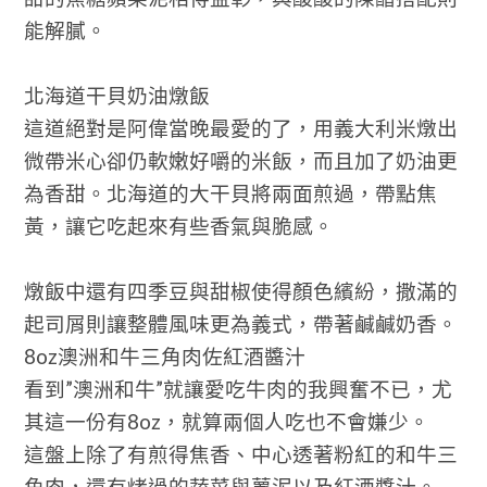
能解膩。
北海道干貝奶油燉飯
這道絕對是阿偉當晚最愛的了，用義大利米燉出
微帶米心卻仍軟嫩好嚼的米飯，而且加了奶油更
為香甜。北海道的大干貝將兩面煎過，帶點焦
黃，讓它吃起來有些香氣與脆感。
燉飯中還有四季豆與甜椒使得顏色繽紛，撒滿的
起司屑則讓整體風味更為義式，帶著鹹鹹奶香。
8oz澳洲和牛三角肉佐紅酒醬汁
看到”澳洲和牛”就讓愛吃牛肉的我興奮不已，尤
其這一份有8oz，就算兩個人吃也不會嫌少。
這盤上除了有煎得焦香、中心透著粉紅的和牛三