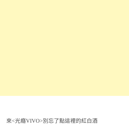
來<光癮VIVO>別忘了點這裡的紅白酒