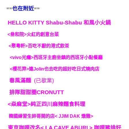
==
也在附近
==
HELLO KITTY Shabu-Shabu 和風小火鍋
<叄和院>火紅的創意台菜
<聚粵軒>百吃不厭的港式飲茶
<vivo光癮>西班牙主廚坐鎮的西班牙小點餐廳
<櫻花羿>連Jolin也去吃的超好吃日式燒肉店
春風滿麵
(已歇業)
排隊甜甜圈CRONUTT
<焱麻堂>純正四川麻辣麵食料理
韓國練習生帥哥開的店< JJIM DAK 燉雞>
東京咖哩改名< LA CAVE ABURI > 咖哩豬排好