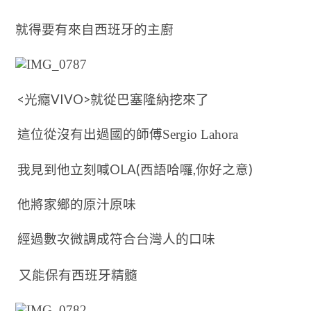
就得要有來自西班牙的主廚
<
VIVO>
光癮
就從巴塞隆納挖來了
這位從沒有出過國的師傅
Sergio Lahora
OLA(
,
)
我見到他立刻喊
西語哈囉
你好之意
他將家鄉的原汁原味
經過數次微調成符合台灣人的口味
又能保有西班牙精髓