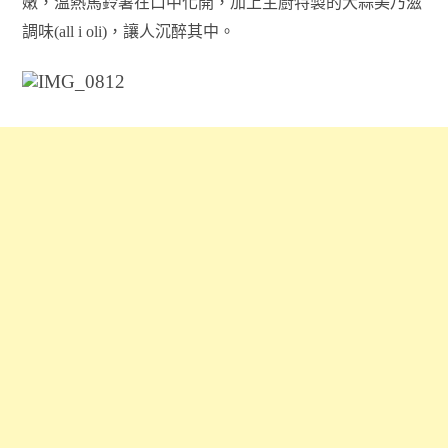
嫩，溫熱馬鈴薯在口中化開，加上主廚特製的大蒜美乃滋
調味(all i oli)，讓人沉醉其中。