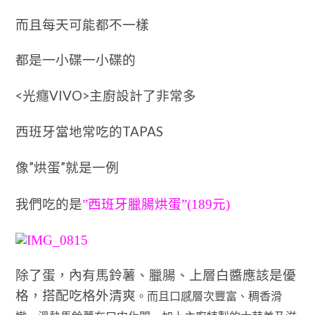
而且每天可能都不一樣
都是一小碟一小碟的
<
VIVO>
光癮
主廚設計了非常多
TAPAS
西班牙當地常吃的
”
”
像
烘蛋
就是一例
我們吃的是
”
西班牙臘腸烘蛋
”(189
元
)
除了蛋，內有馬鈴薯、臘腸、上層白醬應該是優
格，搭配吃格外清爽
。而且口感層次豐富、稠香滑