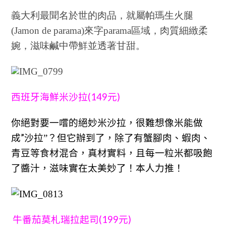
義大利最聞名於世的肉品，就屬帕瑪生火腿
(Jamon de parama)來字parama區域，肉質細緻柔
婉，滋味鹹中帶鮮並透著甘甜。
(149
)
西班牙海鮮米沙拉
元
你絕對要一嚐的絕妙米沙拉，很難想像米能做
”
成
沙拉
”
？但它辦到了，除了有蟹腳肉、蝦肉、
青豆等食材混合，真材實料，且每一粒米都吸飽
了醬汁，滋味實在太美妙了！本人力推！
(199
)
牛番茄莫札瑞拉起司
元