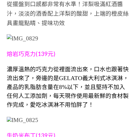
從擺盤到口感都非常有水準！洋梨吸滿紅酒醬
汁，淡淡的酒香配上洋梨的酸甜，上端的橙皮絲
具畫龍點睛、提味功效
(139
)
熔岩巧克力
元
濃厚溫熱的巧克力從裡面流出來，口水也跟著快
流出來了，旁邊的是GELATO義大利式冰淇淋，
產品的乳脂肪含量在8%以下，並且堅持不加入
任何人工添加劑，每天現作使用最新鮮的食材製
作完成，愛吃冰淇淋不用怕胖了！
(139
)
牛奶米布丁
元