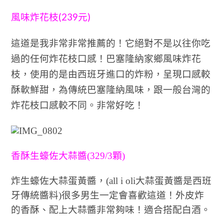
(239
)
風味炸花枝
元
這道是我非常非常推薦的！它絕對不是以往你吃
過的任何炸花枝口感！巴塞隆納家鄉風味炸花
枝，使用的是由西班牙進口的炸粉，呈現口感較
酥軟鮮甜，為傳統巴塞隆納風味，跟一般台灣的
炸花枝口感較不同。非常好
吃！
香酥生蠔佐大蒜醬(329/3顆)
炸生蠔佐大蒜蛋黃醬，(all i oli大蒜蛋黃醬是西班
牙傳統醬料)很多男生一定會喜歡這道！外皮炸
的香酥、配上大蒜醬非常夠味！適合搭配白酒。