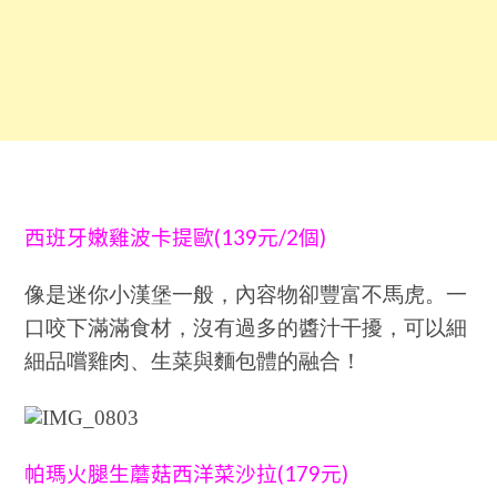
(139
/2
)
西班牙嫩雞波卡提歐
元
個
像是迷你小漢堡一般，內容物卻豐富不馬虎。一
口咬下滿滿食材，沒有過多的醬汁干擾，可以細
細品嚐雞肉、生菜與麵包體的融合！
(179
)
帕瑪火腿生蘑菇西洋菜沙拉
元