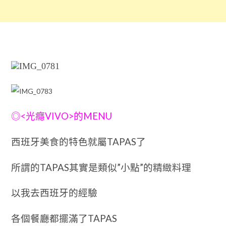
<
VIVO>
MENU
◎
光癮
的
TAPAS
西班牙美食的特色就屬
了
TAPAS
”
”
所謂的
其實是類似
小點
的精緻料理
以我去西班牙的經驗
TAPAS
各個餐廳都擺滿了