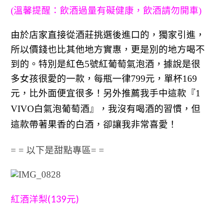
(溫馨提醒：飲酒過量有礙健康，飲酒請勿開車)
由於店家直接從酒莊挑選後進口的，獨家引進，
所以價錢也比其他地方實惠，更是別的地方喝不
到的。特別是紅色5號紅葡萄氣泡酒，據說是很
多女孩很愛的一款，每瓶一律799元，單杯169
元，比外面便宜很多！另外
推薦我手中這款『1
VIVO白氣泡葡萄酒』，
我沒有喝酒的習慣，
但
這款帶著果香的白酒，卻讓我非常喜愛！
= = 以下是甜點專區= =
(139
)
紅酒洋梨
元