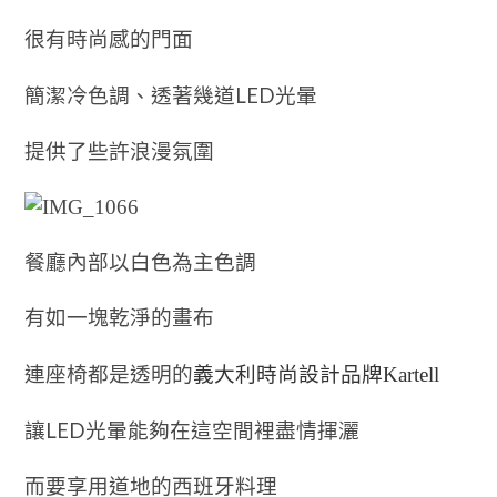
很有時尚感的門面
LED
簡潔冷色調、透著幾道
光暈
提供了些許浪漫氛圍
餐廳內部以白色為主色調
有如一塊乾淨的畫布
連座椅都是透明的
義大利時尚設計品牌
Kartell
LED
讓
光暈能夠在這空間裡盡情揮灑
而要享用道地的西班牙料理